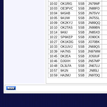
10:02
OK1RIG
SSB
JN79WF
10:03
OE3PVC
SSB
JN88FD
10:04
9A5AB
SSB
JN75VV
10:05
9A1IW
SSB
JN75SL
10:09
OK2KYJ
SSB
JN89QQ
10:10
OK2TAS
SSB
JN99BN
10:14
9A9J
SSB
JN85XD
10:22
SP6KEP
SSB
JO90CK
10:27
OK1KDG
SSB
JO70BK
10:33
OK1UVJ
SSB
JN69QS
10:39
HA7NS
SSB
JN97WM
10:45
DK2EA
SSB
JO50UF
10:46
DJ6XH
SSB
JN57MP
10:48
DL3LFA
SSB
JN67LU
10:57
9A1N
SSB
JN85LI
10:59
HA2MJ
SSB
JN97DQ