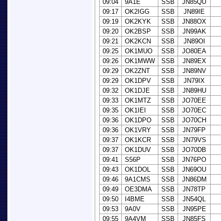
09:04
9A1E
SSB
JN85QU
09:17
OK2IGG
SSB
JN89IE
09:19
OK2KYK
SSB
JN88OX
09:20
OK2BSP
SSB
JN99AK
09:21
OK2KCN
SSB
JN89OI
09:25
OK1MUO
SSB
JO80EA
09:26
OK1MWW
SSB
JN89EX
09:29
OK2ZNT
SSB
JN89NV
09:29
OK1DPV
SSB
JN79IX
09:32
OK1DJE
SSB
JN89HU
09:33
OK1MTZ
SSB
JO70EE
09:35
OK1IEI
SSB
JO70EC
09:36
OK1DPO
SSB
JO70CH
09:36
OK1VRY
SSB
JN79FP
09:37
OK1KCR
SSB
JN79VS
09:37
OK1DUV
SSB
JO70DB
09:41
S56P
SSB
JN76PO
09:43
OK1DOL
SSB
JN69OU
09:46
9A1CMS
SSB
JN86DM
09:49
OE3DMA
SSB
JN78TP
09:50
I4BME
SSB
JN54QL
09:53
9A0V
SSB
JN95PE
09:55
9A4VM
SSB
JN85FS