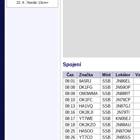
22. 9.
Nordic 13cm+
Spojení
Čas
Značka
Mód
Lokátor
Vz
08:01
9A5RJ
SSB
JN86EL
08:08
DK1FG
SSB
JN59OP
08:09
OM3WMA
SSB
JN88RT
08:10
OK1FC
SSB
JN79CP
08:13
HA1VQ
SSB
JN87GJ
08:16
OK2KJI
SSB
JN79TI
08:17
YT7WE
SSB
KN05EJ
08:18
OK2KZO
SSB
JN88AU
08:25
HA5OO
SSB
JN97OM
08:26
YT7CO
SSB
JN95SS