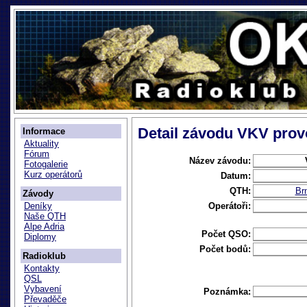
Detail závodu VKV provo
Informace
Aktuality
Fórum
Název závodu:
Fotogalerie
Kurz operátorů
Datum:
QTH:
Br
Závody
Operátoři:
Deníky
Naše QTH
Alpe Adria
Počet QSO:
Diplomy
Počet bodů:
Radioklub
Kontakty
QSL
Vybavení
Poznámka:
Převaděče