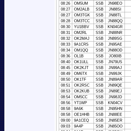
08:26
OM5UM
SSB
JN98EO
08:27
OM2ALB
SSB
JN88SI
08:27
OM3TGK
SSB
JN88TL
08:28
OM3TCC
SSB
JN88QQ
08:30
YU1BBV
SSB
KN04GR
08:31
OM2RL
SSB
JN88NR
08:32
OK2MAJ
SSB
JN89SG
08:33
9A1CRS
SSB
JN95AE
08:34
OM1QQ
SSB
JN88OD
08:36
OL1B
SSB
JO80IB
08:40
OK1ULL
SSB
JN79US
08:45
OK2KJT
SSB
JN99AJ
08:49
OM6TX
SSB
JN99JK
08:50
OK1TF
SSB
JN89AR
08:51
OK2RSC
SSB
JN89QE
08:53
OK2KUB
SSB
JN89EJ
08:54
OM5CC
SSB
JN98JD
08:56
YT1WP
SSB
KN04CV
08:58
9A6K
SSB
JN95HN
08:58
OE1HHB
SSB
JN88EE
09:00
9A1CEQ
SSB
JN85ER
09:03
9A4P
SSB
JN85OO