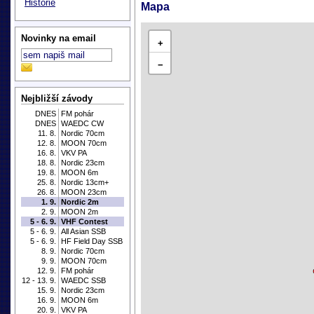
Historie
Mapa
Novinky na email
+
−
Nejbližší závody
DNES
FM pohár
DNES
WAEDC CW
11. 8.
Nordic 70cm
12. 8.
MOON 70cm
16. 8.
VKV PA
18. 8.
Nordic 23cm
19. 8.
MOON 6m
25. 8.
Nordic 13cm+
26. 8.
MOON 23cm
1. 9.
Nordic 2m
2. 9.
MOON 2m
5 - 6. 9.
VHF Contest
5 - 6. 9.
All Asian SSB
5 - 6. 9.
HF Field Day SSB
8. 9.
Nordic 70cm
9. 9.
MOON 70cm
12. 9.
FM pohár
12 - 13. 9.
WAEDC SSB
15. 9.
Nordic 23cm
16. 9.
MOON 6m
20. 9.
VKV PA