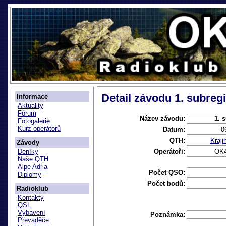
Detail závodu 1. subreg
Informace
Aktuality
Fórum
Název závodu:
1. 
Fotogalerie
Kurz operátorů
Datum:
0
QTH:
Kraji
Závody
Operátoři:
OK
Deníky
Naše QTH
Alpe Adria
Počet QSO:
Diplomy
Počet bodů:
Radioklub
Kontakty
QSL
Vybavení
Poznámka:
Převaděče