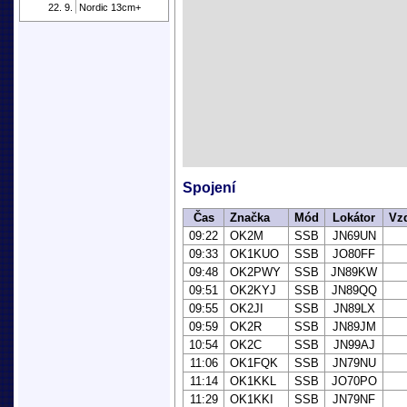
22. 9.
Nordic 13cm+
Spojení
Čas
Značka
Mód
Lokátor
Vz
09:22
OK2M
SSB
JN69UN
09:33
OK1KUO
SSB
JO80FF
09:48
OK2PWY
SSB
JN89KW
09:51
OK2KYJ
SSB
JN89QQ
09:55
OK2JI
SSB
JN89LX
09:59
OK2R
SSB
JN89JM
10:54
OK2C
SSB
JN99AJ
11:06
OK1FQK
SSB
JN79NU
11:14
OK1KKL
SSB
JO70PO
11:29
OK1KKI
SSB
JN79NF