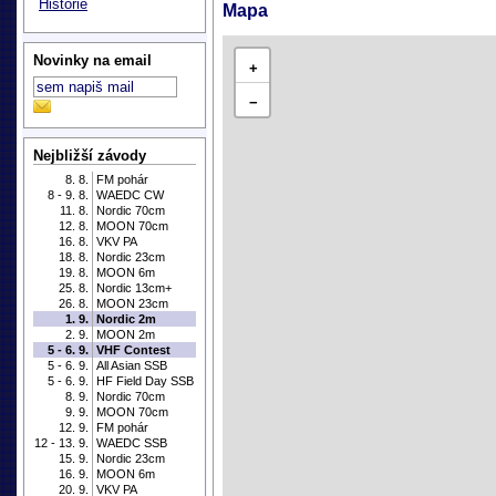
Historie
Mapa
Novinky na email
+
−
Nejbližší závody
8. 8.
FM pohár
8 - 9. 8.
WAEDC CW
11. 8.
Nordic 70cm
12. 8.
MOON 70cm
16. 8.
VKV PA
18. 8.
Nordic 23cm
19. 8.
MOON 6m
25. 8.
Nordic 13cm+
26. 8.
MOON 23cm
1. 9.
Nordic 2m
2. 9.
MOON 2m
5 - 6. 9.
VHF Contest
5 - 6. 9.
All Asian SSB
5 - 6. 9.
HF Field Day SSB
8. 9.
Nordic 70cm
9. 9.
MOON 70cm
12. 9.
FM pohár
12 - 13. 9.
WAEDC SSB
15. 9.
Nordic 23cm
16. 9.
MOON 6m
20. 9.
VKV PA