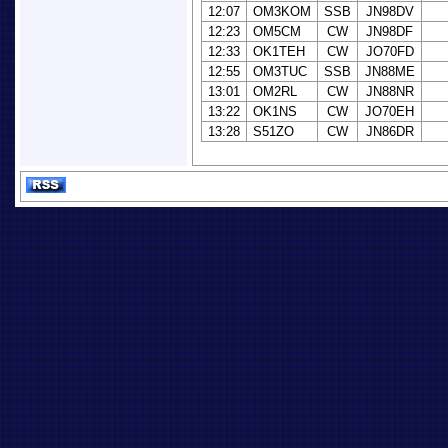
12:07
OM3KOM
SSB
JN98DV
12:23
OM5CM
CW
JN98DF
12:33
OK1TEH
CW
JO70FD
12:55
OM3TUC
SSB
JN88ME
13:01
OM2RL
CW
JN88NR
13:22
OK1NS
CW
JO70EH
13:28
S51ZO
CW
JN86DR