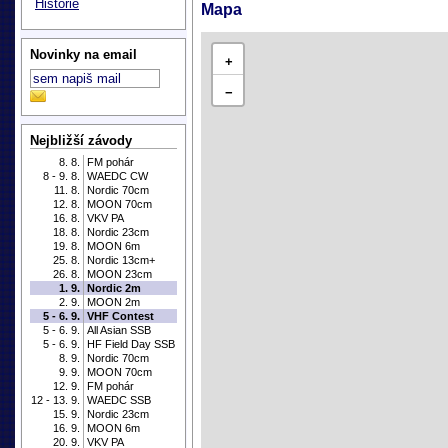
Historie
Mapa
Novinky na email
+
−
Nejbližší závody
8. 8.
FM pohár
8 - 9. 8.
WAEDC CW
11. 8.
Nordic 70cm
12. 8.
MOON 70cm
16. 8.
VKV PA
18. 8.
Nordic 23cm
19. 8.
MOON 6m
25. 8.
Nordic 13cm+
26. 8.
MOON 23cm
1. 9.
Nordic 2m
2. 9.
MOON 2m
5 - 6. 9.
VHF Contest
5 - 6. 9.
All Asian SSB
5 - 6. 9.
HF Field Day SSB
8. 9.
Nordic 70cm
9. 9.
MOON 70cm
12. 9.
FM pohár
12 - 13. 9.
WAEDC SSB
15. 9.
Nordic 23cm
16. 9.
MOON 6m
20. 9.
VKV PA