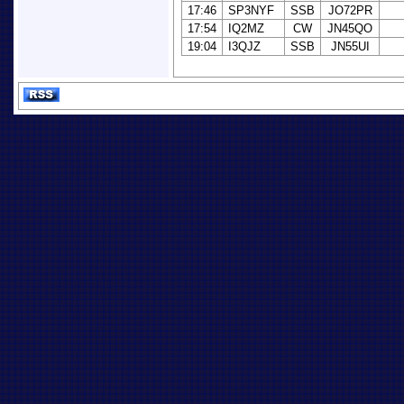
17:46
SP3NYF
SSB
JO72PR
17:54
IQ2MZ
CW
JN45QO
19:04
I3QJZ
SSB
JN55UI