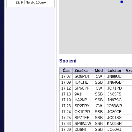
22. 9.
Nordic 13cm+
Spojení
Čas
Značka
Mód
Lokátor
Vzd
17:07
SQ9PUT
CW
JN99UU
17:09
IU4CHE
SSB
JN64GB
17:12
SP6CPF
CW
JO71PD
17:13
9A1I
SSB
JN85FS
17:19
HA2NP
SSB
JN97SG
17:23
SP2FRY
CW
JO83WR
17:24
OK1FPR
SSB
JO80CE
17:25
SP7TEE
SSB
JO91SS
17:33
SP8WJW
SSB
KN09SR
17:39
DB6NT
SSB
JO50VJ