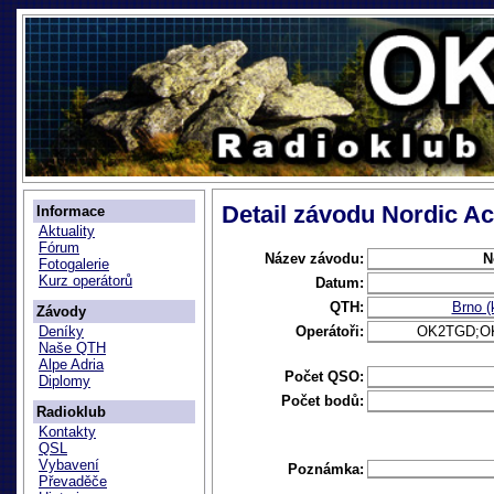
Detail závodu Nordic Act
Informace
Aktuality
Fórum
Název závodu:
N
Fotogalerie
Kurz operátorů
Datum:
QTH:
Brno 
Závody
Operátoři:
OK2TGD;O
Deníky
Naše QTH
Alpe Adria
Počet QSO:
Diplomy
Počet bodů:
Radioklub
Kontakty
QSL
Vybavení
Poznámka:
Převaděče