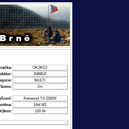
značka:
OK2KOJ
okátor:
JN89GF
egorie:
MULTI
Pásmo:
2m
řízení:
Kenwood TS-2000X
Anténa:
18el M2
Výkon:
100 W