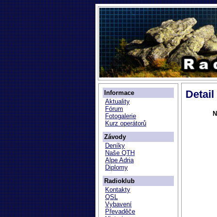
Detail
Informace
Aktuality
Fórum
N
Fotogalerie
Kurz operátorů
Závody
Deníky
Naše QTH
Alpe Adria
Diplomy
Radioklub
Kontakty
QSL
Vybavení
Převaděče