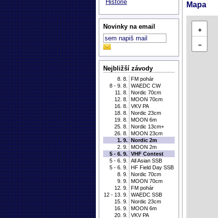
Historie
Mapa
Novinky na email
+
−
Nejbližší závody
8. 8.
FM pohár
8 - 9. 8.
WAEDC CW
11. 8.
Nordic 70cm
12. 8.
MOON 70cm
16. 8.
VKV PA
18. 8.
Nordic 23cm
19. 8.
MOON 6m
25. 8.
Nordic 13cm+
26. 8.
MOON 23cm
1. 9.
Nordic 2m
2. 9.
MOON 2m
5 - 6. 9.
VHF Contest
5 - 6. 9.
All Asian SSB
5 - 6. 9.
HF Field Day SSB
8. 9.
Nordic 70cm
9. 9.
MOON 70cm
12. 9.
FM pohár
12 - 13. 9.
WAEDC SSB
15. 9.
Nordic 23cm
16. 9.
MOON 6m
20. 9.
VKV PA