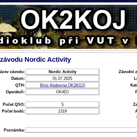
 závodu Nordic Activity
ázev závodu:
Nordic Activity
Závodní 
Datum:
01.07.2025
L
QTH:
Brno (klubovna OK2KOJ)
Kat
Operátoři:
OK4DJ
Počet QSO:
5
Za
Počet bodů:
1319
Poznámka: