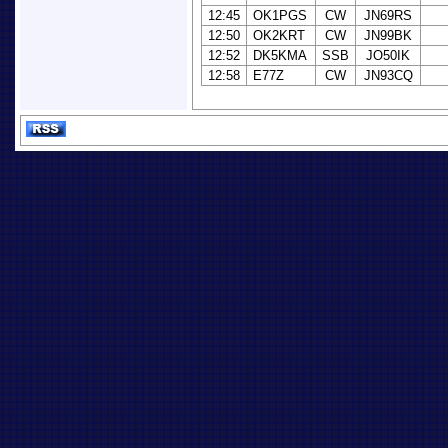
12:45
OK1PGS
CW
JN69RS
12:50
OK2KRT
CW
JN99BK
12:52
DK5KMA
SSB
JO50IK
12:58
E77Z
CW
JN93CQ