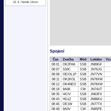
22. 9.
Nordic 13cm+
Spojení
Čas
Značka
Mód
Lokátor
Vzd
08:01
OK2PAK
SSB
JN89GF
08:07
S50C
SSB
JN76JG
08:08
OE/OL1P
SSB
JN77VN
08:11
OK2KOL
SSB
JN78XW
08:12
OK4NEO
SSB
JN78XW
08:18
9A6K
CW
JN74UT
08:35
I4CIV
SSB
JN63FX
08:43
HG1Z
SSB
JN86KU
08:45
OE1W
SSB
JN77TX
08:49
9A0V
CW
JN95PE