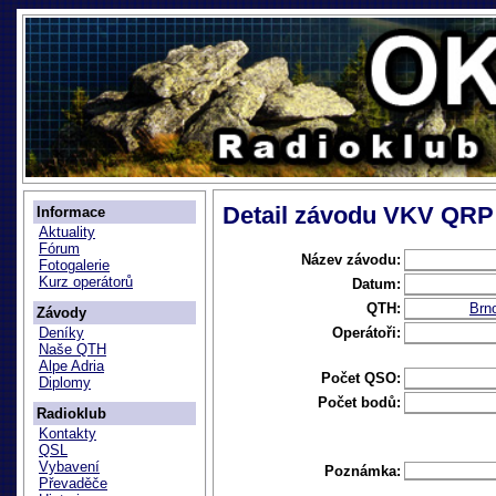
Detail závodu VKV QRP
Informace
Aktuality
Fórum
Název závodu:
Fotogalerie
Kurz operátorů
Datum:
QTH:
Brn
Závody
Operátoři:
Deníky
Naše QTH
Alpe Adria
Počet QSO:
Diplomy
Počet bodů:
Radioklub
Kontakty
QSL
Vybavení
Poznámka:
Převaděče