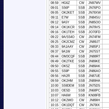
08:59
HG6Z
CW
JN97WV
09:01
S56P
SSB
JN76PO
09:05
OK2KET
SSB
JN78XW
09:11
E7W
SSB
JN84SU
09:12
9A5Y
SSB
JN85OO
09:14
OK1KCR
SSB
JN79VS
09:16
OK1TEH
SSB
JO70FD
09:22
9A/S54O
CW
JN74FM
09:25
OK2CMZ
CW
JN89JT
09:33
9A1AAY
CW
JN85PJ
09:37
9A1W
CW
JN75ST
09:44
OM3CQF
SSB
JN88RT
09:49
OK2TKE
SSB
JN89KE
09:50
OK5Z
SSB
JN89AK
09:55
S59P
SSB
JN86AO
09:56
HA2R
SSB
JN87UE
09:59
OK2HM
SSB
JN89HA
10:00
S59DEM
SSB
JN75DS
10:03
OE5D
SSB
JN68PC
10:07
HA6W
SSB
KN08FB
10:12
OK2WO
CW
JN89IH
10:15
OK1DQT
CW
JN79IX