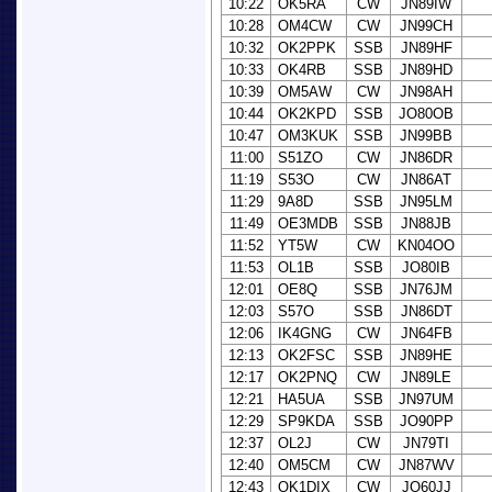
10:22
OK5RA
CW
JN89IW
10:28
OM4CW
CW
JN99CH
10:32
OK2PPK
SSB
JN89HF
10:33
OK4RB
SSB
JN89HD
10:39
OM5AW
CW
JN98AH
10:44
OK2KPD
SSB
JO80OB
10:47
OM3KUK
SSB
JN99BB
11:00
S51ZO
CW
JN86DR
11:19
S53O
CW
JN86AT
11:29
9A8D
SSB
JN95LM
11:49
OE3MDB
SSB
JN88JB
11:52
YT5W
CW
KN04OO
11:53
OL1B
SSB
JO80IB
12:01
OE8Q
SSB
JN76JM
12:03
S57O
SSB
JN86DT
12:06
IK4GNG
CW
JN64FB
12:13
OK2FSC
SSB
JN89HE
12:17
OK2PNQ
CW
JN89LE
12:21
HA5UA
SSB
JN97UM
12:29
SP9KDA
SSB
JO90PP
12:37
OL2J
CW
JN79TI
12:40
OM5CM
CW
JN87WV
12:43
OK1DIX
CW
JO60JJ