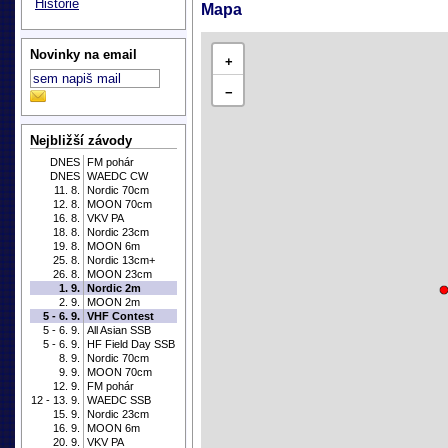
Historie
Mapa
Novinky na email
+
−
Nejbližší závody
DNES
FM pohár
DNES
WAEDC CW
11. 8.
Nordic 70cm
12. 8.
MOON 70cm
16. 8.
VKV PA
18. 8.
Nordic 23cm
19. 8.
MOON 6m
25. 8.
Nordic 13cm+
26. 8.
MOON 23cm
1. 9.
Nordic 2m
2. 9.
MOON 2m
5 - 6. 9.
VHF Contest
5 - 6. 9.
All Asian SSB
5 - 6. 9.
HF Field Day SSB
8. 9.
Nordic 70cm
9. 9.
MOON 70cm
12. 9.
FM pohár
12 - 13. 9.
WAEDC SSB
15. 9.
Nordic 23cm
16. 9.
MOON 6m
20. 9.
VKV PA