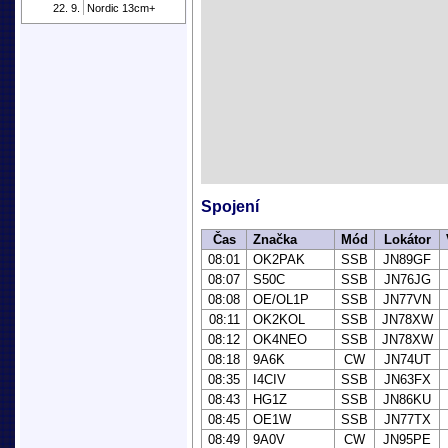
22. 9.
Nordic 13cm+
Spojení
Čas
Značka
Mód
Lokátor
08:01
OK2PAK
SSB
JN89GF
08:07
S50C
SSB
JN76JG
08:08
OE/OL1P
SSB
JN77VN
08:11
OK2KOL
SSB
JN78XW
08:12
OK4NEO
SSB
JN78XW
08:18
9A6K
CW
JN74UT
08:35
I4CIV
SSB
JN63FX
08:43
HG1Z
SSB
JN86KU
08:45
OE1W
SSB
JN77TX
08:49
9A0V
CW
JN95PE