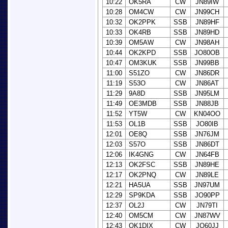
10:22
OK5RA
CW
JN89IW
10:28
OM4CW
CW
JN99CH
10:32
OK2PPK
SSB
JN89HF
10:33
OK4RB
SSB
JN89HD
10:39
OM5AW
CW
JN98AH
10:44
OK2KPD
SSB
JO80OB
10:47
OM3KUK
SSB
JN99BB
11:00
S51ZO
CW
JN86DR
11:19
S53O
CW
JN86AT
11:29
9A8D
SSB
JN95LM
11:49
OE3MDB
SSB
JN88JB
11:52
YT5W
CW
KN04OO
11:53
OL1B
SSB
JO80IB
12:01
OE8Q
SSB
JN76JM
12:03
S57O
SSB
JN86DT
12:06
IK4GNG
CW
JN64FB
12:13
OK2FSC
SSB
JN89HE
12:17
OK2PNQ
CW
JN89LE
12:21
HA5UA
SSB
JN97UM
12:29
SP9KDA
SSB
JO90PP
12:37
OL2J
CW
JN79TI
12:40
OM5CM
CW
JN87WV
12:43
OK1DIX
CW
JO60JJ