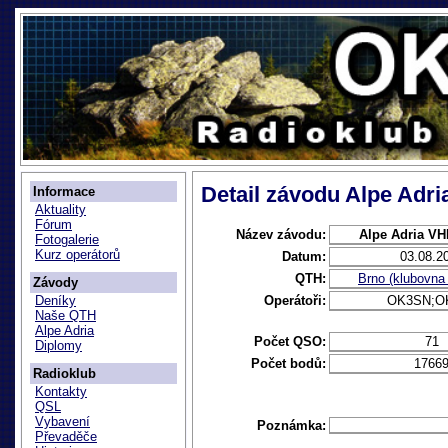
Detail závodu Alpe Adr
Informace
Aktuality
Fórum
Název závodu:
Alpe Adria VH
Fotogalerie
Kurz operátorů
Datum:
03.08.2
QTH:
Brno (klubovn
Závody
Operátoři:
OK3SN;O
Deníky
Naše QTH
Alpe Adria
Počet QSO:
71
Diplomy
Počet bodů:
1766
Radioklub
Kontakty
QSL
Vybavení
Poznámka:
Převaděče