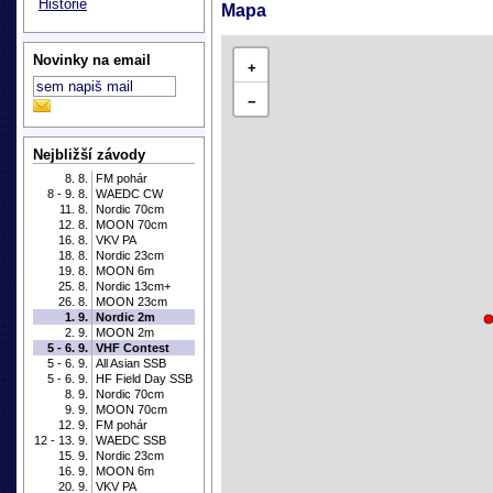
Historie
Mapa
Novinky na email
+
−
Nejbližší závody
8. 8.
FM pohár
8 - 9. 8.
WAEDC CW
11. 8.
Nordic 70cm
12. 8.
MOON 70cm
16. 8.
VKV PA
18. 8.
Nordic 23cm
19. 8.
MOON 6m
25. 8.
Nordic 13cm+
26. 8.
MOON 23cm
1. 9.
Nordic 2m
2. 9.
MOON 2m
5 - 6. 9.
VHF Contest
5 - 6. 9.
All Asian SSB
5 - 6. 9.
HF Field Day SSB
8. 9.
Nordic 70cm
9. 9.
MOON 70cm
12. 9.
FM pohár
12 - 13. 9.
WAEDC SSB
15. 9.
Nordic 23cm
16. 9.
MOON 6m
20. 9.
VKV PA