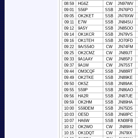
08:59
HG6Z
CW
JN97WV
09:01
S56P
SSB
JN76PO
09:05
OK2KET
SSB
JN78XW
09:11
E7W
SSB
JN84SU
09:12
9A5Y
SSB
JN85OO
09:14
OK1KCR
SSB
JN79VS
09:16
OK1TEH
SSB
JO70FD
09:22
9A/S54O
CW
JN74FM
09:25
OK2CMZ
CW
JN89JT
09:33
9A1AAY
CW
JN85PJ
09:37
9A1W
CW
JN75ST
09:44
OM3CQF
SSB
JN88RT
09:49
OK2TKE
SSB
JN89KE
09:50
OK5Z
SSB
JN89AK
09:55
S59P
SSB
JN86AO
09:56
HA2R
SSB
JN87UE
09:59
OK2HM
SSB
JN89HA
10:00
S59DEM
SSB
JN75DS
10:03
OE5D
SSB
JN68PC
10:07
HA6W
SSB
KN08FB
10:12
OK2WO
CW
JN89IH
10:15
OK1DQT
CW
JN79IX