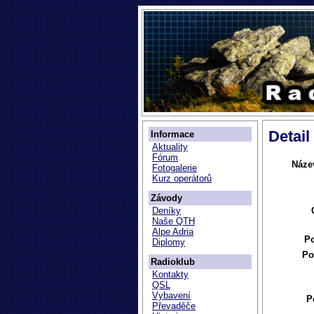
Detail
Informace
Aktuality
Fórum
Náze
Fotogalerie
Kurz operátorů
Závody
Deníky
Naše QTH
Alpe Adria
P
Diplomy
Po
Radioklub
Kontakty
QSL
Vybavení
P
Převaděče