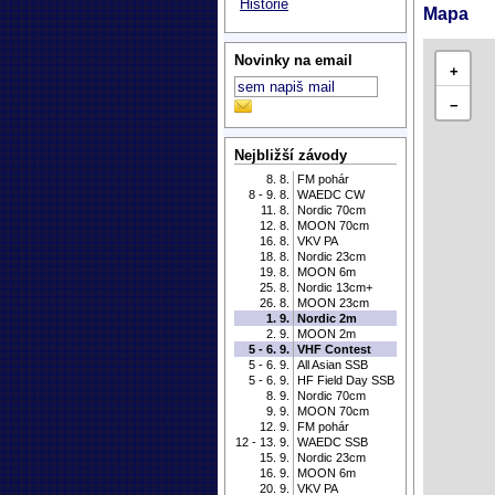
Historie
Mapa
Novinky na email
+
−
Nejbližší závody
8. 8.
FM pohár
8 - 9. 8.
WAEDC CW
11. 8.
Nordic 70cm
12. 8.
MOON 70cm
16. 8.
VKV PA
18. 8.
Nordic 23cm
19. 8.
MOON 6m
25. 8.
Nordic 13cm+
26. 8.
MOON 23cm
1. 9.
Nordic 2m
2. 9.
MOON 2m
5 - 6. 9.
VHF Contest
5 - 6. 9.
All Asian SSB
5 - 6. 9.
HF Field Day SSB
8. 9.
Nordic 70cm
9. 9.
MOON 70cm
12. 9.
FM pohár
12 - 13. 9.
WAEDC SSB
15. 9.
Nordic 23cm
16. 9.
MOON 6m
20. 9.
VKV PA