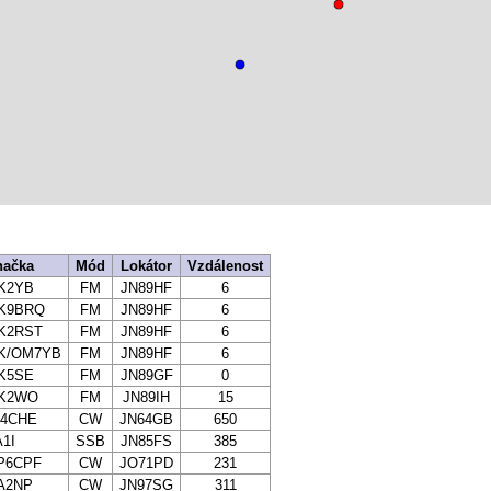
načka
Mód
Lokátor
Vzdálenost
K2YB
FM
JN89HF
6
K9BRQ
FM
JN89HF
6
K2RST
FM
JN89HF
6
K/OM7YB
FM
JN89HF
6
K5SE
FM
JN89GF
0
K2WO
FM
JN89IH
15
U4CHE
CW
JN64GB
650
A1I
SSB
JN85FS
385
P6CPF
CW
JO71PD
231
A2NP
CW
JN97SG
311