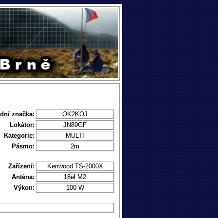
dní značka:
OK2KOJ
Lokátor:
JN89GF
Kategorie:
MULTI
Pásmo:
2m
Zařízení:
Kenwood TS-2000X
Anténa:
18el M2
Výkon:
100 W