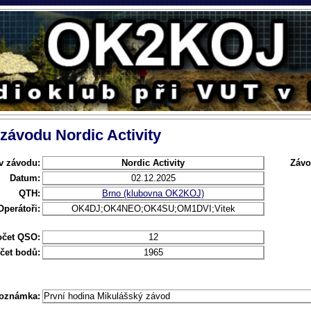
 závodu Nordic Activity
v závodu:
Nordic Activity
Závo
Datum:
02.12.2025
QTH:
Brno (klubovna OK2KOJ)
Operátoři:
OK4DJ;OK4NEO;OK4SU;OM1DVI;Vitek
očet QSO:
12
čet bodů:
1965
oznámka:
První hodina Mikulášský závod