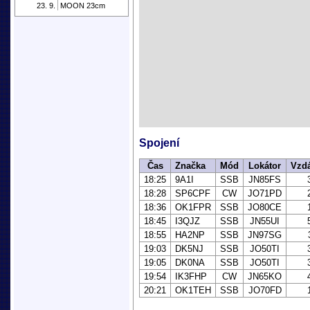
23. 9.
MOON 23cm
Spojení
Čas
Značka
Mód
Lokátor
Vzdá
18:25
9A1I
SSB
JN85FS
18:28
SP6CPF
CW
JO71PD
18:36
OK1FPR
SSB
JO80CE
18:45
I3QJZ
SSB
JN55UI
18:55
HA2NP
SSB
JN97SG
19:03
DK5NJ
SSB
JO50TI
19:05
DK0NA
SSB
JO50TI
19:54
IK3FHP
CW
JN65KO
20:21
OK1TEH
SSB
JO70FD