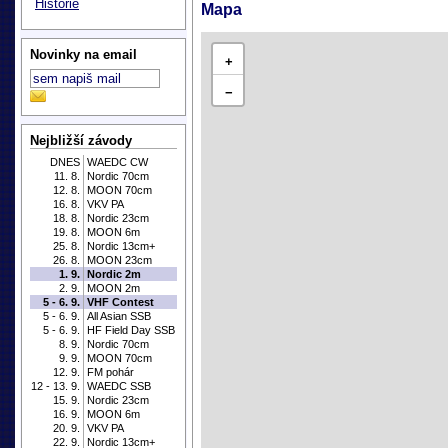
Historie
Mapa
Novinky na email
+
−
Nejbližší závody
DNES
WAEDC CW
11. 8.
Nordic 70cm
12. 8.
MOON 70cm
16. 8.
VKV PA
18. 8.
Nordic 23cm
19. 8.
MOON 6m
25. 8.
Nordic 13cm+
26. 8.
MOON 23cm
1. 9.
Nordic 2m
2. 9.
MOON 2m
5 - 6. 9.
VHF Contest
5 - 6. 9.
All Asian SSB
5 - 6. 9.
HF Field Day SSB
8. 9.
Nordic 70cm
9. 9.
MOON 70cm
12. 9.
FM pohár
12 - 13. 9.
WAEDC SSB
15. 9.
Nordic 23cm
16. 9.
MOON 6m
20. 9.
VKV PA
22. 9.
Nordic 13cm+