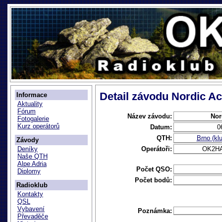
Detail závodu Nordic Act
Informace
Aktuality
Fórum
Název závodu:
Nor
Fotogalerie
Kurz operátorů
Datum:
0
QTH:
Brno (k
Závody
Operátoři:
OK2HA
Deníky
Naše QTH
Alpe Adria
Počet QSO:
Diplomy
Počet bodů:
Radioklub
Kontakty
QSL
Vybavení
Poznámka:
Převaděče