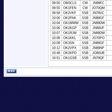
09:50
OM3CLS
CW
JN99FC
09:55
OK1FEN
CW
JO70QM
09:58
OK2VKF
SSB
JN79VC
10:00
OK2PAK
SSB
JN89GF
10:04
OK1MWW
SSB
JN89DW
10:06
OK2KGP
SSB
JN89UF
10:07
OK1RJM
SSB
JN89DW
10:08
OK1KKL
SSB
JO70PO
10:09
OK3SN
SSB
JN89GF
10:12
OK2VPX
SSB
JN89NP
10:48
OK2KPD
SSB
JO80UB
10:51
OK1GSB
SSB
JN79QF