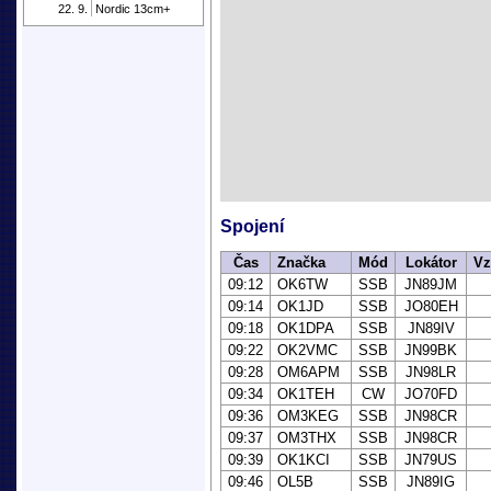
22. 9.
Nordic 13cm+
Spojení
Čas
Značka
Mód
Lokátor
Vz
09:12
OK6TW
SSB
JN89JM
09:14
OK1JD
SSB
JO80EH
09:18
OK1DPA
SSB
JN89IV
09:22
OK2VMC
SSB
JN99BK
09:28
OM6APM
SSB
JN98LR
09:34
OK1TEH
CW
JO70FD
09:36
OM3KEG
SSB
JN98CR
09:37
OM3THX
SSB
JN98CR
09:39
OK1KCI
SSB
JN79US
09:46
OL5B
SSB
JN89IG