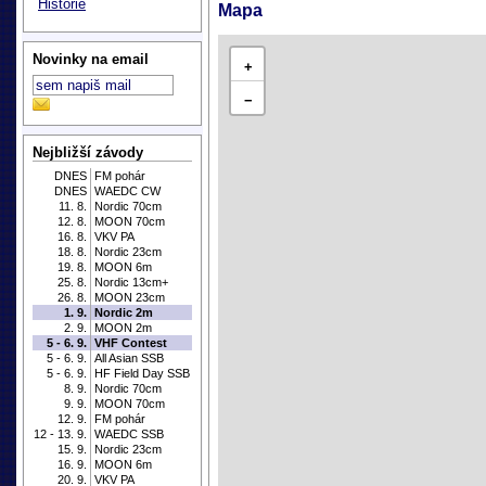
Historie
Mapa
Novinky na email
+
−
Nejbližší závody
DNES
FM pohár
DNES
WAEDC CW
11. 8.
Nordic 70cm
12. 8.
MOON 70cm
16. 8.
VKV PA
18. 8.
Nordic 23cm
19. 8.
MOON 6m
25. 8.
Nordic 13cm+
26. 8.
MOON 23cm
1. 9.
Nordic 2m
2. 9.
MOON 2m
5 - 6. 9.
VHF Contest
5 - 6. 9.
All Asian SSB
5 - 6. 9.
HF Field Day SSB
8. 9.
Nordic 70cm
9. 9.
MOON 70cm
12. 9.
FM pohár
12 - 13. 9.
WAEDC SSB
15. 9.
Nordic 23cm
16. 9.
MOON 6m
20. 9.
VKV PA