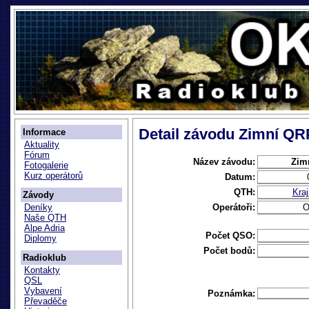
Detail závodu Zimní QR
Informace
Aktuality
Fórum
Název závodu:
Zim
Fotogalerie
Kurz operátorů
Datum:
QTH:
Kra
Závody
Operátoři:
O
Deníky
Naše QTH
Alpe Adria
Počet QSO:
Diplomy
Počet bodů:
Radioklub
Kontakty
QSL
Vybavení
Poznámka:
Převaděče