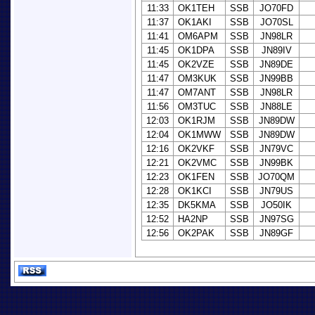
11:33
OK1TEH
SSB
JO70FD
11:37
OK1AKI
SSB
JO70SL
11:41
OM6APM
SSB
JN98LR
11:45
OK1DPA
SSB
JN89IV
11:45
OK2VZE
SSB
JN89DE
11:47
OM3KUK
SSB
JN99BB
11:47
OM7ANT
SSB
JN98LR
11:56
OM3TUC
SSB
JN88LE
12:03
OK1RJM
SSB
JN89DW
12:04
OK1MWW
SSB
JN89DW
12:16
OK2VKF
SSB
JN79VC
12:21
OK2VMC
SSB
JN99BK
12:23
OK1FEN
SSB
JO70QM
12:28
OK1KCI
SSB
JN79US
12:35
DK5KMA
SSB
JO50IK
12:52
HA2NP
SSB
JN97SG
12:56
OK2PAK
SSB
JN89GF