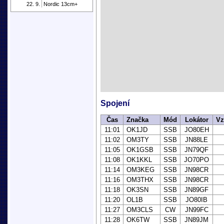
22. 9.
Nordic 13cm+
Spojení
Čas
Značka
Mód
Lokátor
Vz
11:01
OK1JD
SSB
JO80EH
11:02
OM3TY
SSB
JN88LE
11:05
OK1GSB
SSB
JN79QF
11:08
OK1KKL
SSB
JO70PO
11:14
OM3KEG
SSB
JN98CR
11:16
OM3THX
SSB
JN98CR
11:18
OK3SN
SSB
JN89GF
11:20
OL1B
SSB
JO80IB
11:27
OM3CLS
CW
JN99FC
11:28
OK6TW
SSB
JN89JM