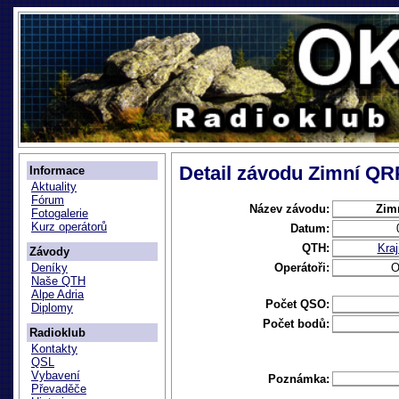
Detail závodu Zimní QR
Informace
Aktuality
Fórum
Název závodu:
Zim
Fotogalerie
Kurz operátorů
Datum:
QTH:
Kra
Závody
Operátoři:
O
Deníky
Naše QTH
Alpe Adria
Počet QSO:
Diplomy
Počet bodů:
Radioklub
Kontakty
QSL
Vybavení
Poznámka:
Převaděče