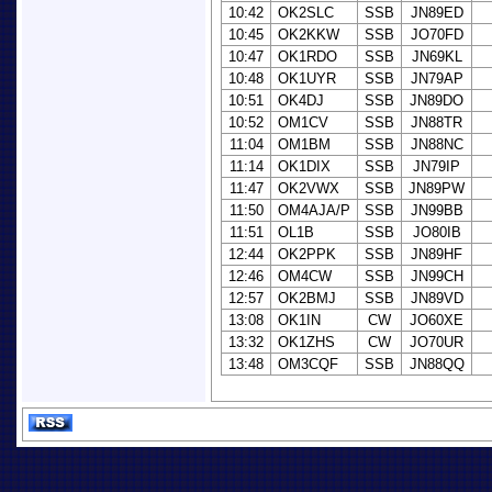
10:42
OK2SLC
SSB
JN89ED
10:45
OK2KKW
SSB
JO70FD
10:47
OK1RDO
SSB
JN69KL
10:48
OK1UYR
SSB
JN79AP
10:51
OK4DJ
SSB
JN89DO
10:52
OM1CV
SSB
JN88TR
11:04
OM1BM
SSB
JN88NC
11:14
OK1DIX
SSB
JN79IP
11:47
OK2VWX
SSB
JN89PW
11:50
OM4AJA/P
SSB
JN99BB
11:51
OL1B
SSB
JO80IB
12:44
OK2PPK
SSB
JN89HF
12:46
OM4CW
SSB
JN99CH
12:57
OK2BMJ
SSB
JN89VD
13:08
OK1IN
CW
JO60XE
13:32
OK1ZHS
CW
JO70UR
13:48
OM3CQF
SSB
JN88QQ