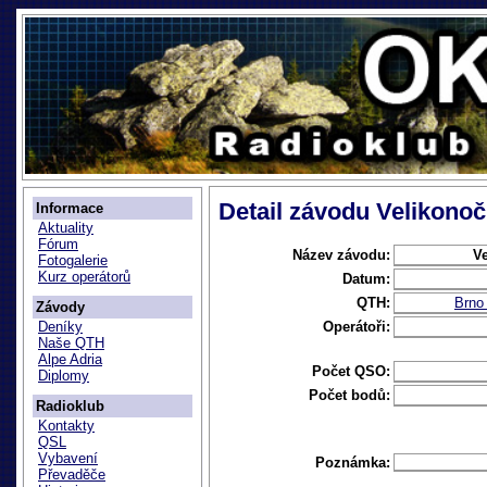
Detail závodu Velikonoč
Informace
Aktuality
Fórum
Název závodu:
Ve
Fotogalerie
Kurz operátorů
Datum:
QTH:
Brno
Závody
Operátoři:
Deníky
Naše QTH
Alpe Adria
Počet QSO:
Diplomy
Počet bodů:
Radioklub
Kontakty
QSL
Vybavení
Poznámka:
Převaděče