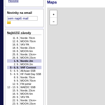
Historie
Mapa
Novinky na email
+
−
Nejbližší závody
11. 8.
Nordic 70cm
12. 8.
MOON 70cm
16. 8.
VKV PA
18. 8.
Nordic 23cm
19. 8.
MOON 6m
25. 8.
Nordic 13cm+
26. 8.
MOON 23cm
1. 9.
Nordic 2m
2. 9.
MOON 2m
5 - 6. 9.
VHF Contest
5 - 6. 9.
All Asian SSB
5 - 6. 9.
HF Field Day SSB
8. 9.
Nordic 70cm
9. 9.
MOON 70cm
12. 9.
FM pohár
12 - 13. 9.
WAEDC SSB
15. 9.
Nordic 23cm
16. 9.
MOON 6m
20. 9.
VKV PA
22. 9.
Nordic 13cm+
23. 9.
MOON 23cm