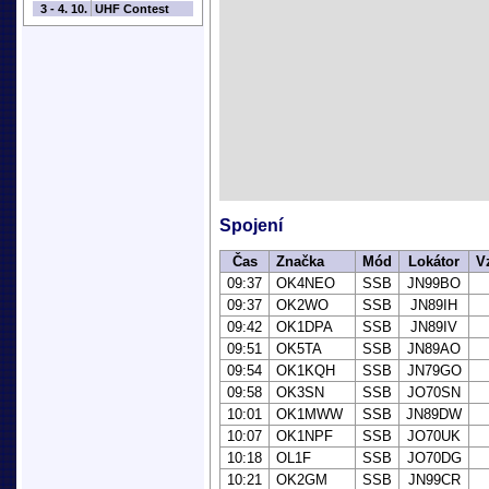
3 - 4. 10.
UHF Contest
Spojení
Čas
Značka
Mód
Lokátor
V
09:37
OK4NEO
SSB
JN99BO
09:37
OK2WO
SSB
JN89IH
09:42
OK1DPA
SSB
JN89IV
09:51
OK5TA
SSB
JN89AO
09:54
OK1KQH
SSB
JN79GO
09:58
OK3SN
SSB
JO70SN
10:01
OK1MWW
SSB
JN89DW
10:07
OK1NPF
SSB
JO70UK
10:18
OL1F
SSB
JO70DG
10:21
OK2GM
SSB
JN99CR