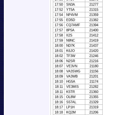
17:50
SN3A
21277
17:52
YT5A
21315
17:54
NP4VM
21359
17:55
ED5D
21382
17:56
CQ7AMF
21394
17:57
8P5A
21400
17:58
II2S
21412
17:59
N9NC
21419
18:00
ND7K
21437
18:01
K6JO
21420
18:02
TF3W
21246
18:06
N2SR
21216
18:07
VE3VN
21180
18:08
VA3SWG
21156
18:09
VA3WB
21201
18:10
HG5A
21174
18:11
VE3MIS
21282
18:11
K5TR
21360
18:15
OL8W
21355
18:16
S57AL
21329
18:17
LP1H
21319
18:18
KQ2M
21206