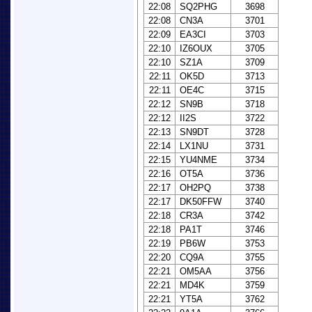
22:08
SQ2PHG
3698
22:08
CN3A
3701
22:09
EA3CI
3703
22:10
IZ6OUX
3705
22:10
SZ1A
3709
22:11
OK5D
3713
22:11
OE4C
3715
22:12
SN9B
3718
22:12
II2S
3722
22:13
SN9DT
3728
22:14
LX1NU
3731
22:15
YU4NME
3734
22:16
OT5A
3736
22:17
OH2PQ
3738
22:17
DK50FFW
3740
22:18
CR3A
3742
22:18
PA1T
3746
22:19
PB6W
3753
22:20
CQ9A
3755
22:21
OM5AA
3756
22:21
MD4K
3759
22:21
YT5A
3762