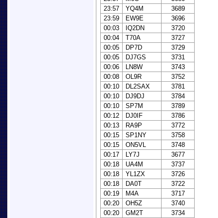
23:57
YQ4M
3689
23:59
EW9E
3696
00:03
IQ2DN
3720
00:04
T70A
3727
00:05
DP7D
3729
00:05
DJ7GS
3731
00:06
LN8W
3743
00:08
OL9R
3752
00:10
DL2SAX
3781
00:10
DJ9DJ
3784
00:10
SP7M
3789
00:12
DJ0IF
3786
00:13
RA9P
3772
00:15
SP1NY
3758
00:15
ON5VL
3748
00:17
LY7J
3677
00:18
UA4M
3737
00:18
YL1ZX
3726
00:18
DA0T
3722
00:19
M4A
3717
00:20
OH5Z
3740
00:20
GM2T
3734