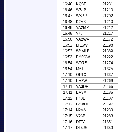
16:46
KQ3F
21231
16:46
W3LPL
21210
16:47
W3PP
21202
16:48
K2AX
21210
16:48
VA2MP
21212
16:49
V47T
21217
16:50
VA2WA
21172
16:52
ME5W
21198
16:53
W4MLB
21389
16:53
PY5QW
21222
16:54
W9RE
21274
16:54
M6T
21325
17:10
OR1X
21337
17:10
EA2W
21269
17:11
VA3DF
21166
17:11
EA3M
21185
17:12
P40L
21187
17:12
F4WDL
21197
17:14
N2AA
21239
17:15
V26B
21283
17:16
DF7A
21351
17:17
DL5JS
21359