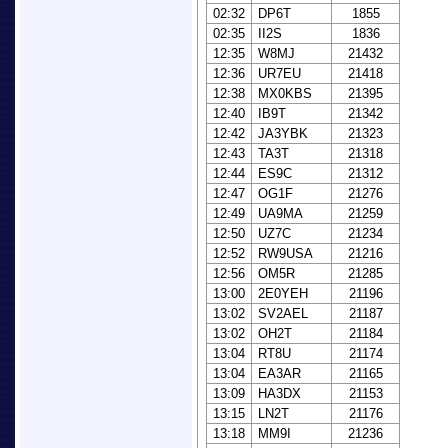
02:32
DP6T
1855
02:35
II2S
1836
12:35
W8MJ
21432
12:36
UR7EU
21418
12:38
MX0KBS
21395
12:40
IB9T
21342
12:42
JA3YBK
21323
12:43
TA3T
21318
12:44
ES9C
21312
12:47
OG1F
21276
12:49
UA9MA
21259
12:50
UZ7C
21234
12:52
RW9USA
21216
12:56
OM5R
21285
13:00
2E0YEH
21196
13:02
SV2AEL
21187
13:02
OH2T
21184
13:04
RT8U
21174
13:04
EA3AR
21165
13:09
HA3DX
21153
13:15
LN2T
21176
13:18
MM9I
21236