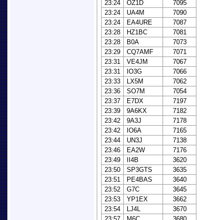
23:24
OZ1D
7095
23:24
UA4M
7090
23:24
EA4URE
7087
23:28
HZ1BC
7081
23:28
B0A
7073
23:29
CQ7AMF
7071
23:31
VE4JM
7067
23:31
IO3G
7066
23:33
LX5M
7062
23:36
SO7M
7054
23:37
E7DX
7197
23:39
9A6KX
7182
23:42
9A3J
7178
23:42
IO6A
7165
23:44
UN3J
7138
23:46
EA2W
7176
23:49
II4B
3620
23:50
SP3GTS
3635
23:51
PE4BAS
3640
23:52
G7C
3645
23:53
YP1EX
3662
23:54
LJ4L
3670
23:57
M6C
3680