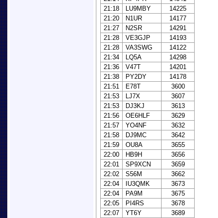
21:18
LU9MBY
14225
21:20
N1UR
14177
21:27
N2SR
14291
21:28
VE3GJP
14193
21:28
VA3SWG
14122
21:34
LQ5A
14298
21:36
V47T
14201
21:38
PY2DY
14178
21:51
E78T
3600
21:53
LJ7X
3607
21:53
DJ3KJ
3613
21:56
OE6HLF
3629
21:57
YO4NF
3632
21:58
DJ9MC
3642
21:59
OU8A
3655
22:00
HB9H
3656
22:01
SP9XCN
3659
22:02
S56M
3662
22:04
IU3QMK
3673
22:04
PA9M
3675
22:05
PI4RS
3678
22:07
YT6Y
3689