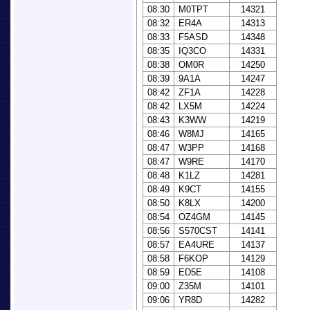
08:30
M0TPT
14321
08:32
ER4A
14313
08:33
F5ASD
14348
08:35
IQ3CO
14331
08:38
OM0R
14250
08:39
9A1A
14247
08:42
ZF1A
14228
08:42
LX5M
14224
08:43
K3WW
14219
08:46
W8MJ
14165
08:47
W3PP
14168
08:47
W9RE
14170
08:48
K1LZ
14281
08:49
K9CT
14155
08:50
K8LX
14200
08:54
OZ4GM
14145
08:56
S570CST
14141
08:57
EA4URE
14137
08:58
F6KOP
14129
08:59
ED5E
14108
09:00
Z35M
14101
09:06
YR8D
14282