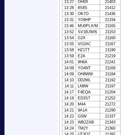
13:27
OH0X
21403
13:28
8S8S
21412
13:30
OK7O
21436
13:31
YO9HP
21334
13:46
MU0PLX/M
21165
13:52
SV1BJW/6
21153
13:54
G2X
21160
13:55
VO2AC
21167
13:58
HZ1TT
21190
13:59
E2A
21219
14:01
9H6A
21241
14:09
YO4NT
21169
14:09
OH8WW
21184
14:10
DD2ML
21192
14:11
LN8W
21197
14:17
F4EQA
21204
14:19
ED3ST
21252
14:20
M4A
21272
14:21
9A1A
21290
14:22
G5W
21337
14:23
WB2ZAB
21343
14:24
TM2Y
21360
14:25
UT3QZ
21392