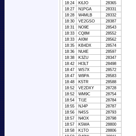
18:24
K6JO
28365
18:27
N1PGA
28331
18:28
W4MLB
28332
18:30
VE2GSO
28387
18:31
NO9E
28543
18:33
CQ8M
28552
18:33
AI0M
28562
18:35
KB4DX
28574
18:36
NU4E
28597
18:38
K3ZU
28347
18:42
HI3LT
28498
18:47
WS7X
28572
18:47
W9PA
28583
18:48
K5TR
28588
18:52
VE2DXY
28728
18:52
WM9C
28754
18:54
TI1E
28784
18:55
NJ4P
28787
18:56
N4SS
28793
18:57
N4OX
28798
18:57
K5WA
28800
18:58
K1TO
28806