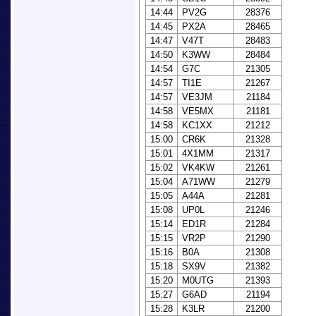
14:44
PV2G
28376
14:45
PX2A
28465
14:47
V47T
28483
14:50
K3WW
28484
14:54
G7C
21305
14:57
TI1E
21267
14:57
VE3JM
21184
14:58
VE5MX
21181
14:58
KC1XX
21212
15:00
CR6K
21328
15:01
4X1MM
21317
15:02
VK4KW
21261
15:04
A71WW
21279
15:05
A44A
21281
15:08
UP0L
21246
15:14
ED1R
21284
15:15
VR2P
21290
15:16
B0A
21308
15:18
SX9V
21382
15:20
M0UTG
21393
15:27
G6AD
21194
15:28
K3LR
21200