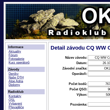
Detail závodu CQ WW 
Informace
Aktuality
Fórum
Název závodu:
CQ WW Co
Fotogalerie
Kurz operátorů
Datum:
26.1
Závodní značka:
OK
Závody
Operátoři:
Deníky
Naše QTH
Alpe Adria
Počet bodů:
76
Diplomy
Počet QSO:
9
Radioklub
Výkon:
50
Kontakty
QSL
Vybavení
Poznámka:
Převaděče