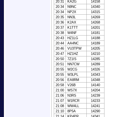
20:31
KA2G
14158
20:34
N9NC
14340
20:34
NP2X
14315
20:35
NN3L
14269
20:36
K2AX
14268
20:37
K1TTT
14201
20:38
W4NF
14181
20:43
HZ1LG
14188
20:44
AA4NC
14189
20:46
VU3TPW
14205
20:47
HZ1HZ
14210
20:50
7Z1IS
14285
20:51
NN7CW
14289
20:55
W2CG
14326
20:55
W3LPL
14343
20:56
EA8RM
14348
20:58
V26B
14140
21:00
WS7X
14204
21:06
N3RS
14239
21:07
W1RCR
14233
21:08
WW4LL
14241
21:10
8P5A
14290
21:14
KP4PR
14341