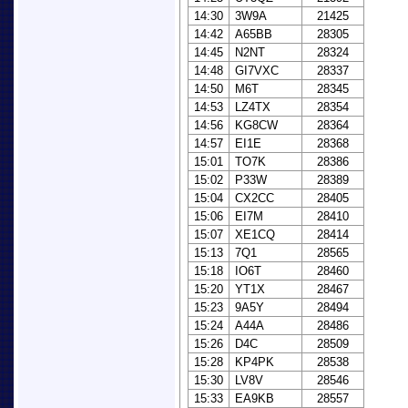
14:30
3W9A
21425
14:42
A65BB
28305
14:45
N2NT
28324
14:48
GI7VXC
28337
14:50
M6T
28345
14:53
LZ4TX
28354
14:56
KG8CW
28364
14:57
EI1E
28368
15:01
TO7K
28386
15:02
P33W
28389
15:04
CX2CC
28405
15:06
EI7M
28410
15:07
XE1CQ
28414
15:13
7Q1
28565
15:18
IO6T
28460
15:20
YT1X
28467
15:23
9A5Y
28494
15:24
A44A
28486
15:26
D4C
28509
15:28
KP4PK
28538
15:30
LV8V
28546
15:33
EA9KB
28557