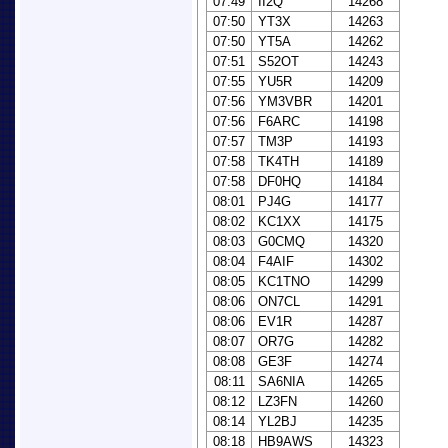
07:49
II2Q
14268
07:50
YT3X
14263
07:50
YT5A
14262
07:51
S52OT
14243
07:55
YU5R
14209
07:56
YM3VBR
14201
07:56
F6ARC
14198
07:57
TM3P
14193
07:58
TK4TH
14189
07:58
DF0HQ
14184
08:01
PJ4G
14177
08:02
KC1XX
14175
08:03
G0CMQ
14320
08:04
F4AIF
14302
08:05
KC1TNO
14299
08:06
ON7CL
14291
08:06
EV1R
14287
08:07
OR7G
14282
08:08
GE3F
14274
08:11
SA6NIA
14265
08:12
LZ3FN
14260
08:14
YL2BJ
14235
08:18
HB9AWS
14323