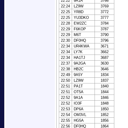
22:22
9A1A
3766
22:24
LZ9W
3769
22:25
YR8D
3772
22:25
YU3DKO
3777
22:28
EW2ZC
3784
22:29
F6KOP
3787
22:29
M6T
3790
22:30
DF0HQ
3796
22:34
UR4KWA
3671
22:34
LY7K
3662
22:34
HA1TJ
3687
22:37
9A2GA
3630
22:38
HB2C
3646
22:49
9A5Y
1834
22:50
LZ9W
1837
22:51
PA1T
1840
22:51
OT5A
1844
22:52
9A1A
1846
22:52
IO3F
1848
22:53
DP6A
1850
22:54
OM3VL
1852
22:55
HG5A
1856
22:56
DF0HQ
1864