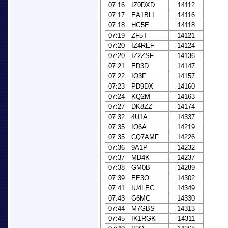
07:16
IZ0DXD
14112
07:17
EA1BLI
14116
07:18
HG5E
14118
07:19
ZF5T
14121
07:20
IZ4REF
14124
07:20
IZ2ZSF
14136
07:21
ED3D
14147
07:22
IO3F
14157
07:23
PD9DX
14160
07:24
KQ2M
14163
07:27
DK8ZZ
14174
07:32
4U1A
14337
07:35
IO6A
14219
07:35
CQ7AMF
14226
07:36
9A1P
14232
07:37
MD4K
14237
07:38
GM0B
14289
07:39
EE3O
14302
07:41
IU4LEC
14349
07:43
G6MC
14330
07:44
M7GBS
14313
07:45
IK1RGK
14311