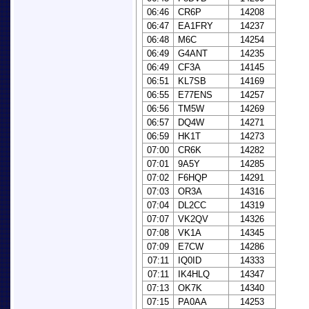
06:46
CR6P
14208
06:47
EA1FRY
14237
06:48
M6C
14254
06:49
G4ANT
14235
06:49
CF3A
14145
06:51
KL7SB
14169
06:55
E77ENS
14257
06:56
TM5W
14269
06:57
DQ4W
14271
06:59
HK1T
14273
07:00
CR6K
14282
07:01
9A5Y
14285
07:02
F6HQP
14291
07:03
OR3A
14316
07:04
DL2CC
14319
07:07
VK2QV
14326
07:08
VK1A
14345
07:09
E7CW
14286
07:11
IQ0ID
14333
07:11
IK4HLQ
14347
07:13
OK7K
14340
07:15
PA0AA
14253