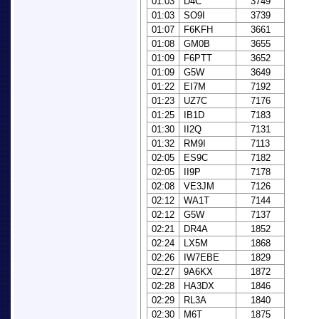
01:03
D4C
3749
01:03
SO9I
3739
01:07
F6KFH
3661
01:08
GM0B
3655
01:09
F6PTT
3652
01:09
G5W
3649
01:22
EI7M
7192
01:23
UZ7C
7176
01:25
IB1D
7183
01:30
II2Q
7131
01:32
RM9I
7113
02:05
ES9C
7182
02:05
II9P
7178
02:08
VE3JM
7126
02:12
WA1T
7144
02:12
G5W
7137
02:21
DR4A
1852
02:24
LX5M
1868
02:26
IW7EBE
1829
02:27
9A6KX
1872
02:28
HA3DX
1846
02:29
RL3A
1840
02:30
M6T
1875