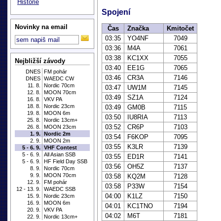
Historie
Spojení
Novinky na email
Čas
Značka
Kmitočet
03:35
YO4NF
7049
03:36
M4A
7061
03:38
KC1XX
7055
Nejbližší závody
03:40
EE1G
7065
DNES
FM pohár
03:46
CR3A
7146
DNES
WAEDC CW
11. 8.
Nordic 70cm
03:47
UW1M
7145
12. 8.
MOON 70cm
03:49
SZ1A
7124
16. 8.
VKV PA
18. 8.
Nordic 23cm
03:49
GM0B
7115
19. 8.
MOON 6m
03:50
IU8RIA
7113
25. 8.
Nordic 13cm+
03:52
CR6P
7103
26. 8.
MOON 23cm
1. 9.
Nordic 2m
03:54
F6KOP
7095
2. 9.
MOON 2m
03:55
K3LR
7139
5 - 6. 9.
VHF Contest
5 - 6. 9.
All Asian SSB
03:55
ED1R
7141
5 - 6. 9.
HF Field Day SSB
03:56
OH5Z
7137
8. 9.
Nordic 70cm
9. 9.
MOON 70cm
03:58
KQ2M
7128
12. 9.
FM pohár
03:58
P33W
7154
12 - 13. 9.
WAEDC SSB
04:00
K1LZ
7150
15. 9.
Nordic 23cm
16. 9.
MOON 6m
04:01
KC1TNO
7194
20. 9.
VKV PA
04:02
M6T
7181
22. 9.
Nordic 13cm+