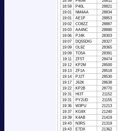
18:59
P40W
28811
18:59
P40L
28821
19:01
NM4AA
28834
19:01
AE1P
28853
19:02
CO8ZZ
28887
19:03
AA4NC
28890
19:06
PJ4K
28303
19:07
DQ55DIG
28327
19:09
OL9Z
28365
19:09
TO5A
28391
19:11
ZF5T
28474
19:12
KP2M
28500
19:13
ZF1A
28518
19:14
PJ2T
28530
19:17
J62K
28638
19:22
KP2B
28770
19:31
HI3T
21152
19:31
PY2UD
21155
19:36
W3PU
21213
19:37
KG9X
21240
19:39
K4AB
21419
19:43
N3RS
21319
19:43
E7DX
21362