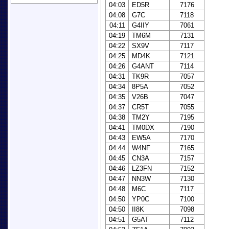
04:03
ED5R
7176
04:08
G7C
7118
04:11
G4IIY
7061
04:19
TM6M
7131
04:22
SX9V
7117
04:25
MD4K
7121
04:26
G4ANT
7114
04:31
TK9R
7057
04:34
8P5A
7052
04:35
V26B
7047
04:37
CR5T
7055
04:38
TM2Y
7195
04:41
TM0DX
7190
04:43
EW5A
7170
04:44
W4NF
7165
04:45
CN3A
7157
04:46
LZ3FN
7152
04:47
NN3W
7130
04:48
M6C
7117
04:50
YP0C
7100
04:50
II8K
7098
04:51
G5AT
7112