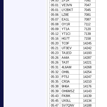
04:53
ZF1A
7092
05:01
VE3VN
7047
05:01
LY2BKT
7045
05:06
LZ8E
7081
05:07
EA1L
7087
05:08
OY1R
7112
05:09
YT1A
7120
05:12
YT1CI
7139
05:16
HG7T
7158
05:20
TC0F
14245
05:21
UT3EV
14242
05:23
TA1ED
14193
05:26
A44A
14287
05:26
TA3T
14221
05:31
4L6AM
14268
05:32
OH8L
14254
05:33
PT5J
14247
05:35
CR3A
14210
05:38
9H6A
14176
05:39
OH6MSZ
14143
05:43
FK8IK
14139
05:45
UX0LL
14134
05:47
SV7QNV
14188