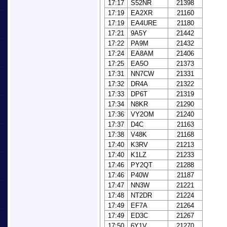
17:17
S52NR
21398
17:19
EA2XR
21160
17:19
EA4URE
21180
17:21
9A5Y
21442
17:22
PA9M
21432
17:24
EA8AM
21406
17:25
EA5O
21373
17:31
NN7CW
21331
17:32
DR4A
21322
17:33
DP6T
21319
17:34
N8KR
21290
17:36
VY2OM
21240
17:37
D4C
21163
17:38
V48K
21168
17:40
K3RV
21213
17:40
K1LZ
21233
17:46
PY2QT
21288
17:46
P40W
21187
17:47
NN3W
21221
17:48
NT2DR
21224
17:49
EF7A
21264
17:49
ED3C
21267
17:50
6Y1V
21270