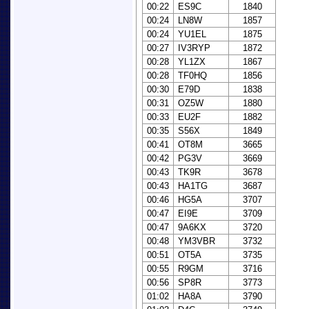
00:22
ES9C
1840
00:24
LN8W
1857
00:24
YU1EL
1875
00:27
IV3RYP
1872
00:28
YL1ZX
1867
00:28
TF0HQ
1856
00:30
E79D
1838
00:31
OZ5W
1880
00:33
EU2F
1882
00:35
S56X
1849
00:41
OT8M
3665
00:42
PG3V
3669
00:43
TK9R
3678
00:43
HA1TG
3687
00:46
HG5A
3707
00:47
EI9E
3709
00:47
9A6KX
3720
00:48
YM3VBR
3732
00:51
OT5A
3735
00:55
R9GM
3716
00:56
SP8R
3773
01:02
HA8A
3790