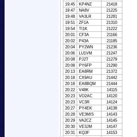
19:45
KP4NZ
21418
19:47
NA8V
21225
19:48
VA3LR
21281
19:51
ZF1A
21310
19:54
TI1K
21222
20:01
CF3A
21166
20:02
P43A
21185
20:04
PY2WN
21236
20:06
LU1VM
21247
20:08
PJ2T
21279
20:08
PY6FP
21290
20:13
EA8RM
21372
20:18
CX9AU
21442
20:18
EA8BQM
21444
20:22
V48K
14115
20:23
VO2AC
14120
20:23
VC3R
14124
20:27
PY4EK
14138
20:28
VE3MIS
14143
20:29
VA2CZ
14145
20:30
VE3JM
14147
20:31
KQ3F
14153