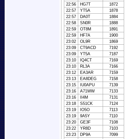
22:56
HG7T
1872
22:57
YT5A
1878
22:57
DA0T
1884
22:58
SN0R
1888
22:59
OT8M
1891
22:59
HF7A
1900
23:02
OL9R
1869
23:09
CT9ACD
7192
23:09
YT5A
7187
23:10
IQ4CT
7169
23:10
RL3A
7166
23:12
EA3AR
7159
23:13
EA8DEG
7158
23:15
IU0APU
7139
23:16
A71WW
7133
23:16
II4M
7131
23:18
S51CK
7124
23:19
IO5O
7113
23:19
9A5Y
7110
23:20
GE3F
7108
23:22
YR8D
7103
23:23
DP9A
7099