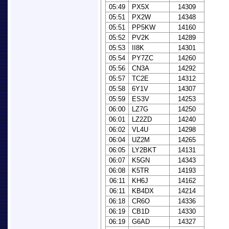
05:49
PX5X
14309
05:51
PX2W
14348
05:51
PP5KW
14160
05:52
PV2K
14289
05:53
II8K
14301
05:54
PY7ZC
14260
05:56
CN3A
14292
05:57
TC2E
14312
05:58
6Y1V
14307
05:59
ES3V
14253
06:00
LZ7G
14250
06:01
LZ2ZD
14240
06:02
VL4U
14298
06:04
UZ2M
14265
06:05
LY2BKT
14131
06:07
K5GN
14343
06:08
K5TR
14193
06:11
KH6J
14162
06:11
KB4DX
14214
06:18
CR6O
14336
06:19
CB1D
14330
06:19
G6AD
14327