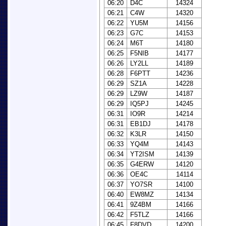
06:20
D4C
14324
06:21
C4W
14320
06:22
YU5M
14156
06:23
G7C
14153
06:24
M6T
14180
06:25
F5NIB
14177
06:26
LY2LL
14189
06:28
F6PTT
14236
06:29
SZ1A
14228
06:29
LZ9W
14187
06:29
IQ5PJ
14245
06:31
IO9R
14214
06:31
EB1DJ
14178
06:32
K3LR
14150
06:33
YQ4M
14143
06:34
YT2ISM
14139
06:35
G4ERW
14120
06:36
OE4C
14114
06:37
YO7SR
14100
06:40
EW8MZ
14134
06:41
9Z4BM
14166
06:42
F5TLZ
14166
06:45
F8DVD
14200