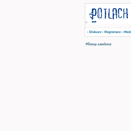
®
-
Diskuze
-
Registrace
-
Hled
Přístup zamítnut