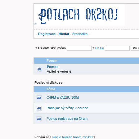
®
-
Registrace
-
Hledat
-
Statistika
-
»
Uživatelské jméno
»
Heslo
Forum
Pomoc
Viditelné veřejně
Poslední diskuze
Téma
C4FM a YAESU 300d
Rada jak být vždy v obraze
Postup registrace na fórum
Pohání nás
simple bulletin board miniBB
®