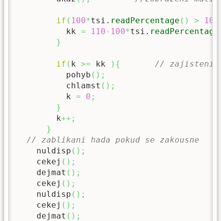
if
(
100
*
tsi.
readPercentage
(
)
>
10
)
          kk 
=
110
-
100
*
tsi.
readPercentage
}
if
(
k 
>=
 kk 
)
{
// zajisteni 
          pohyb
(
)
;
          chlamst
(
)
;
          k 
=
0
;
}
        k
++;
}
// zablikani hada pokud se zakousne
    nuldisp
(
)
;
    cekej
(
)
;
    dejmat
(
)
;
    cekej
(
)
;
    nuldisp
(
)
;
    cekej
(
)
;
    dejmat
(
)
;