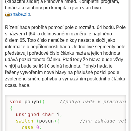
(kapacitní slider) a knihovna mbed. Kompletní program,
binárka a soubory pro kompilaci jsou v archivu
snake.zip
.
Řízení hada probíhá pomocí pole o rozměru 64 bodů. Pole
s názvem h[64] o definovaném rozměru je naplněno
číslem 65. Toto číslo nemůže nikdy nastat a složí jako
informace o nepřítomnosti hada. Jednotlivé segmenty pole
představují pořadové číslo článku hada a jejich hodnota
udává pozici tohoto článku. Platí tedy že hlava bude vždy
v h[0] a bude se lišit číselná hodnota. Pohyb hada je
řešeny vytvořením nové hlavy na příslušné pozici podle
zvoleného směru pohybu a vymazáním posledního článku
ocasu hada.
void
 pohyb
(
)
//pohyb hada v pracovnic
{
unsigned
char
 i
;
switch
(
posun
)
{
//na zaklade veli
case
0
: