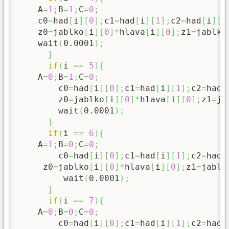
    A
=
1
;
B
=
1
;
C
=
0
;
    c0
=
had
[
i
]
[
0
]
;
c1
=
had
[
i
]
[
1
]
;
c2
=
had
[
i
]
[
2
    z0
=
jablko
[
i
]
[
0
]
*
hlava
[
i
]
[
0
]
;
z1
=
jablko
    wait
(
0.0001
)
;
}
if
(
i 
==
5
)
{
    A
=
0
;
B
=
1
;
C
=
0
;
        c0
=
had
[
i
]
[
0
]
;
c1
=
had
[
i
]
[
1
]
;
c2
=
had
[
        z0
=
jablko
[
i
]
[
0
]
*
hlava
[
i
]
[
0
]
;
z1
=
ja
        wait
(
0.0001
)
;
}
if
(
i 
==
6
)
{
    A
=
1
;
B
=
0
;
C
=
0
;
        c0
=
had
[
i
]
[
0
]
;
c1
=
had
[
i
]
[
1
]
;
c2
=
had
[
     z0
=
jablko
[
i
]
[
0
]
*
hlava
[
i
]
[
0
]
;
z1
=
jablk
         wait
(
0.0001
)
;
}
if
(
i 
==
7
)
{
    A
=
0
;
B
=
0
;
C
=
0
;
        c0
=
had
[
i
]
[
0
]
;
c1
=
had
[
i
]
[
1
]
;
c2
=
had
[