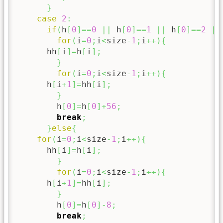
}
case
2
:
if
(
h
[
0
]
==
0
||
 h
[
0
]
==
1
||
 h
[
0
]
==
2
||
for
(
i
=
0
;
i
<
size
-
1
;
i
++
)
{
      hh
[
i
]
=
h
[
i
]
;
}
for
(
i
=
0
;
i
<
size
-
1
;
i
++
)
{
      h
[
i
+
1
]
=
hh
[
i
]
;
}
        h
[
0
]
=
h
[
0
]
+
56
;
break
;
}
else
{
for
(
i
=
0
;
i
<
size
-
1
;
i
++
)
{
      hh
[
i
]
=
h
[
i
]
;
}
for
(
i
=
0
;
i
<
size
-
1
;
i
++
)
{
      h
[
i
+
1
]
=
hh
[
i
]
;
}
        h
[
0
]
=
h
[
0
]
-
8
;
break
;