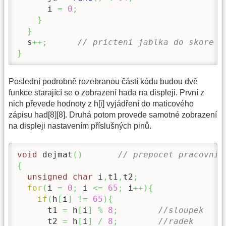
      i 
=
0
;
}
}
  s
++;
// pricteni jablka do skore -
}
Poslední podrobně rozebranou částí kódu budou dvě
funkce starající se o zobrazení hada na displeji. První z
nich převede hodnoty z h[i] vyjádření do maticového
zápisu had[8][8]. Druhá potom provede samotné zobrazení
na displeji nastavením příslušných pinů.
void
 dejmat
(
)
// prepocet pracovnic
{
unsigned
char
 i
,
t1
,
t2
;
for
(
i 
=
0
;
 i 
<=
65
;
 i
++
)
{
if
(
h
[
i
]
!=
65
)
{
      t1 
=
 h
[
i
]
%
8
;
//sloupek
      t2 
=
 h
[
i
]
/
8
;
//radek