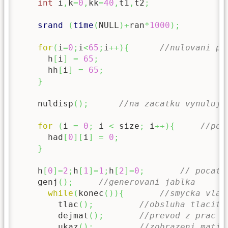
int
 i
,
k
=
0
,
kk
=
40
,
t1
,
t2
;
srand
(
time
(
NULL
)
+
ran
*
1000
)
;
/
for
(
i
=
0
;
i
<
65
;
i
++
)
{
//nulovani pr
      h
[
i
]
=
65
;
      hh
[
i
]
=
65
;
}
    nuldisp
(
)
;
//na zacatku vynuluj 
for
(
i 
=
0
;
 i 
<
 size
;
 i
++
)
{
//poc
      had
[
0
]
[
i
]
=
0
;
}
    h
[
0
]
=
2
;
h
[
1
]
=
1
;
h
[
2
]
=
0
;
// pocate
    genj
(
)
;
//generovani jablka
while
(
konec
(
)
)
{
//smycka vlas
        tlac
(
)
;
//obsluha tlacite
        dejmat
(
)
;
//prevod z prac d
        ukaz
(
)
;
//zobrazeni matic