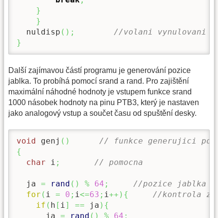
}
}
  nuldisp
(
)
;
//volani vynulovani d
}
Další zajímavou částí programu je generování pozice
jablka. To probíhá pomocí srand a rand. Pro zajištění
maximální náhodné hodnoty je vstupem funkce srand
1000 násobek hodnoty na pinu PTB3, který je nastaven
jako analogový vstup a součet času od spuštění desky.
void
 genj
(
)
// funkce generujici poz
{
char
 i
;
// pomocna
  ja 
=
rand
(
)
%
64
;
//pozice jablka o
for
(
i 
=
0
;
i
<=
63
;
i
++
)
{
//kontrola zd
if
(
h
[
i
]
==
 ja
)
{
      ja 
=
rand
(
)
%
64
;