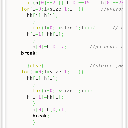
if
(
h
[
0
]
==
7
||
 h
[
0
]
==
15
||
 h
[
0
]
==
23
for
(
i
=
0
;
i
<
size
-
1
;
i
++
)
{
//vytvore
      hh
[
i
]
=
h
[
i
]
;
}
for
(
i
=
0
;
i
<
size
-
1
;
i
++
)
{
// ul
      h
[
i
+
1
]
=
hh
[
i
]
;
}
        h
[
0
]
=
h
[
0
]
-
7
;
//posunuti hl
break
;
}
else
{
//stejne jako
for
(
i
=
0
;
i
<
size
-
1
;
i
++
)
{
      hh
[
i
]
=
h
[
i
]
;
}
for
(
i
=
0
;
i
<
size
-
1
;
i
++
)
{
      h
[
i
+
1
]
=
hh
[
i
]
;
}
        h
[
0
]
=
h
[
0
]
+
1
;
break
;
}