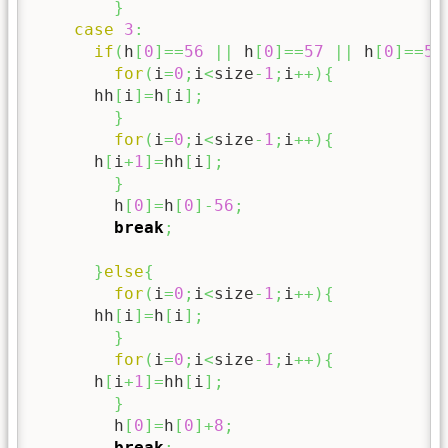
}
case
3
:
if
(
h
[
0
]
==
56
||
 h
[
0
]
==
57
||
 h
[
0
]
==
58
for
(
i
=
0
;
i
<
size
-
1
;
i
++
)
{
      hh
[
i
]
=
h
[
i
]
;
}
for
(
i
=
0
;
i
<
size
-
1
;
i
++
)
{
      h
[
i
+
1
]
=
hh
[
i
]
;
}
        h
[
0
]
=
h
[
0
]
-
56
;
break
;
}
else
{
for
(
i
=
0
;
i
<
size
-
1
;
i
++
)
{
      hh
[
i
]
=
h
[
i
]
;
}
for
(
i
=
0
;
i
<
size
-
1
;
i
++
)
{
      h
[
i
+
1
]
=
hh
[
i
]
;
}
        h
[
0
]
=
h
[
0
]
+
8
;
break
;