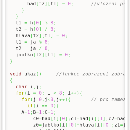
      had
[
t2
]
[
t1
]
=
0
;
//vlozeni pri
}
}
  t1 
=
 h
[
0
]
%
8
;
  t2 
=
 h
[
0
]
/
8
;
  hlava
[
t2
]
[
t1
]
=
0
;
  t1 
=
 ja 
%
8
;
  t2 
=
 ja 
/
8
;
  jablko
[
t2
]
[
t1
]
=
0
;
}
void
 ukaz
(
)
//funkce zobrazeni zobraz
{
char
 i
,
j
;
for
(
i 
=
0
;
 i 
<
8
;
 i
++
)
{
for
(
j
=
0
;
j
<
8
;
j
++
)
{
// pro zameze
if
(
i 
==
0
)
{
    A
=
1
;
B
=
1
;
C
=
1
;
        c0
=
had
[
i
]
[
0
]
;
c1
=
had
[
i
]
[
1
]
;
c2
=
had
[
        z0
=
jablko
[
i
]
[
0
]
*
hlava
[
i
]
[
0
]
;
z1
=
ja