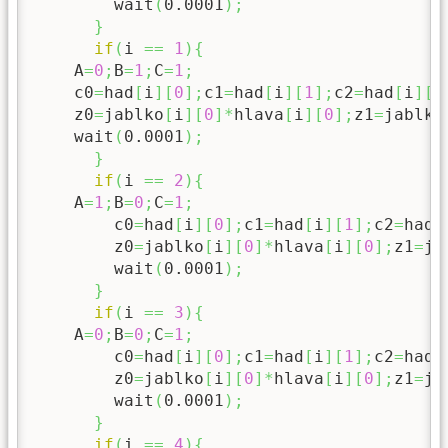
        wait
(
0.0001
)
;
}
if
(
i 
==
1
)
{
    A
=
0
;
B
=
1
;
C
=
1
;
    c0
=
had
[
i
]
[
0
]
;
c1
=
had
[
i
]
[
1
]
;
c2
=
had
[
i
]
[
2
    z0
=
jablko
[
i
]
[
0
]
*
hlava
[
i
]
[
0
]
;
z1
=
jablko
    wait
(
0.0001
)
;
}
if
(
i 
==
2
)
{
    A
=
1
;
B
=
0
;
C
=
1
;
        c0
=
had
[
i
]
[
0
]
;
c1
=
had
[
i
]
[
1
]
;
c2
=
had
[
        z0
=
jablko
[
i
]
[
0
]
*
hlava
[
i
]
[
0
]
;
z1
=
ja
        wait
(
0.0001
)
;
}
if
(
i 
==
3
)
{
    A
=
0
;
B
=
0
;
C
=
1
;
        c0
=
had
[
i
]
[
0
]
;
c1
=
had
[
i
]
[
1
]
;
c2
=
had
[
        z0
=
jablko
[
i
]
[
0
]
*
hlava
[
i
]
[
0
]
;
z1
=
ja
        wait
(
0.0001
)
;
}
if
(
i 
==
4
)
{