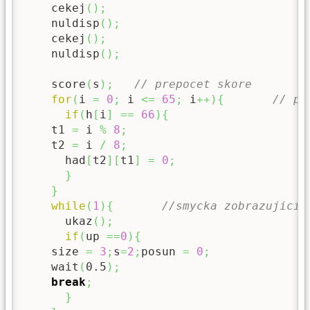
    cekej
(
)
;
    nuldisp
(
)
;
    cekej
(
)
;
    nuldisp
(
)
;
    score
(
s
)
;
// prepocet skore
for
(
i 
=
0
;
 i 
<=
65
;
 i
++
)
{
// pr
if
(
h
[
i
]
==
66
)
{
    t1 
=
 i 
%
8
;
    t2 
=
 i 
/
8
;
      had
[
t2
]
[
t1
]
=
0
;
}
}
while
(
1
)
{
//smycka zobrazujici 
      ukaz
(
)
;
if
(
up 
==
0
)
{
    size 
=
3
;
s
=
2
;
posun 
=
0
;
    wait
(
0.5
)
;
break
;
}