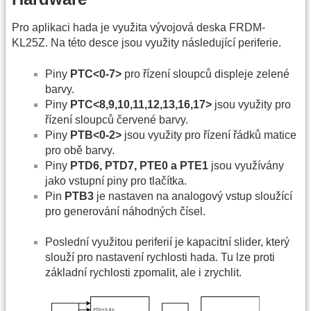
Pro aplikaci hada je využita vývojová deska FRDM-
KL25Z. Na této desce jsou využity následující periferie.
Piny
PTC<0-7>
pro řízení sloupců displeje zelené
barvy.
Piny
PTC<8,9,10,11,12,13,16,17>
jsou využity pro
řízení sloupců červené barvy.
Piny
PTB<0-2>
jsou využity pro řízení řádků matice
pro obě barvy.
Piny
PTD6, PTD7, PTE0 a PTE1
jsou využívány
jako vstupní piny pro tlačítka.
Pin
PTB3
je nastaven na analogový vstup sloužící
pro generování náhodných čísel.
Poslední využitou periferií je kapacitní slider, který
slouží pro nastavení rychlosti hada. Tu lze proti
základní rychlosti zpomalit, ale i zrychlit.