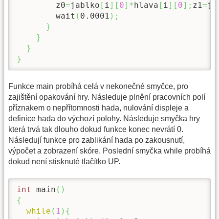
        z0
=
jablko
[
i
]
[
0
]
*
hlava
[
i
]
[
0
]
;
z1
=
ja
        wait
(
0.0001
)
;
}
}
}
}
Funkce main probíhá celá v nekonečné smyčce, pro
zajištění opakování hry. Následuje plnění pracovních polí
příznakem o nepřítomnosti hada, nulování displeje a
definice hada do výchozí polohy. Následuje smyčka hry
která trvá tak dlouho dokud funkce konec nevrátí 0.
Následují funkce pro zablikání hada po zakousnutí,
výpočet a zobrazení skóre. Poslední smyčka while probíhá
dokud není stisknuté tlačítko UP.
int
 main
(
)
{
while
(
1
)
{