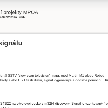
ní projekty MPOA
s architekturou ARM
signálu
ignál SSTV (slow-scan television), napr. mód Martin M1 alebo Robot
 karty alebo USB flash disku, signál vygenerujte a odošlite pomocou 
S43l22 na vývojovej doske stm32f4-discovery. Signál je vzorkovaný fre
 FAT32.