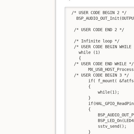
 /* USER CODE BEGIN 2 */

   BSP_AUDIO_OUT_Init(OUTPU
  /* USER CODE END 2 */

  /* Infinite loop */

  /* USER CODE BEGIN WHILE *
    while (1)

    {

  /* USER CODE END WHILE */

        MX_USB_HOST_Process(
  /* USER CODE BEGIN 3 */

        if( f_mount( &fatfs
        {

            while(1);

        }

        if(HAL_GPIO_ReadPin
        {

            BSP_AUDIO_OUT_P
            BSP_LED_On(LED4)
            sstv_send();

        }
