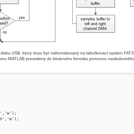
 disku USB, ktorý musí byť naformátovaný na tabuľkovací systém FAT32 
mu MATLAB prevedený do binárneho formátu pomocou nasledovného sk
','w');

n','w');
