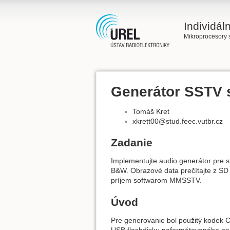
Individál
Mikroprocesory 
Generátor SSTV 
Tomáš Kret
xkrett00@stud.feec.vutbr.cz
Zadanie
Implementujte audio generátor pre s
B&W. Obrazové data prečítajte z SD
príjem softwarom MMSSTV.
Úvod
Pre generovanie bol použitý kodek C
USB flashdisku naformátovaného na