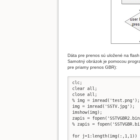
Dáta pre prenos sú uložené na flash
Samotný obrázok je pomocou progra
pre priamy prenos GBR):
clc;

clear all;

close all;

% img = imread('test.png');

img = imread('SSTV.jpg');

imshow(img);

zapis = fopen('SSTVGBR2.bin
% zapis = fopen('SSTVGBR.bi
for j=1:length(img(:,1,1))
