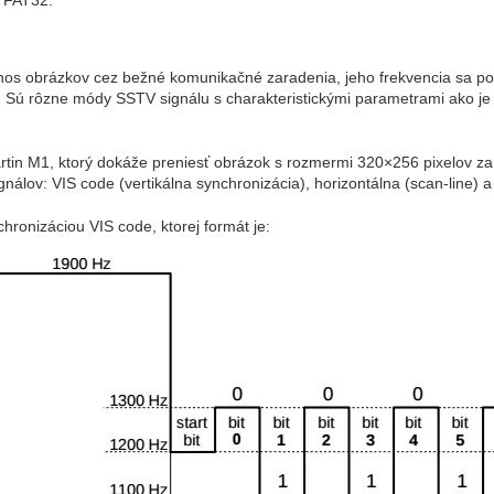
enos obrázkov cez bežné komunikačné zaradenia, jeho frekvencia sa p
 Sú rôzne módy SSTV signálu s charakteristickými parametrami ako je r
artin M1, ktorý dokáže preniesť obrázok s rozmermi 320×256 pixelov z
nálov: VIS code (vertikálna synchronizácia), horizontálna (scan-line) a
hronizáciou VIS code, ktorej formát je: