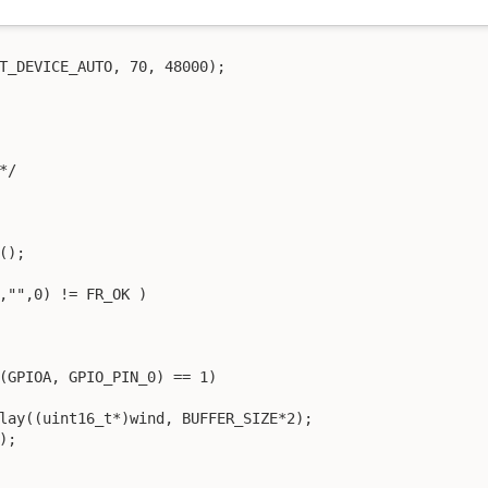
T_DEVICE_AUTO, 70, 48000);

/

);

,"",0) != FR_OK )

(GPIOA, GPIO_PIN_0) == 1)

lay((uint16_t*)wind, BUFFER_SIZE*2);

;
