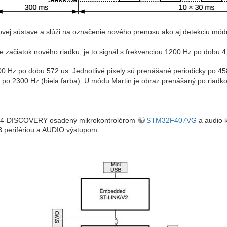
ovej sústave a slúži na označenie nového prenosu ako aj detekciu mód
e začiatok nového riadku, je to signál s frekvenciou 1200 Hz po dobu 
500 Hz po dobu 572 us. Jednotlivé pixely sú prenášané periodicky po 45
) po 2300 Hz (biela farba). U módu Martin je obraz prenášaný po riad
32F4-DISCOVERY osadený mikrokontrolérom
STM32F407VG
a audio
B perifériou a AUDIO výstupom.