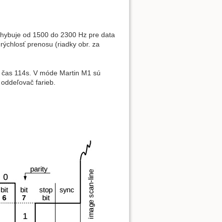
ohybuje od 1500 do 2300 Hz pre data
Nahoru
ýchlosť prenosu (riadky obr. za
a čas 114s. V móde Martin M1 sú
 oddeľovač farieb.
Zpětné odkazy
Starší verze
Zdrojový kód stránky