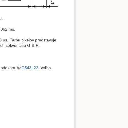
u.
4,862 ms.
8 us. Farbu pixelov predstavuje
koch sekvenciou G-B-R.
 kodekom
CS43L22
. Voľba