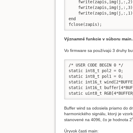
    fwrite(zapis,img(j,:,2)
    fwrite(zapis,img(j,:,3)
    fwrite(zapis,img(j,:,1)
end

fclose(zapis);
Významné funkcie v súboru main.
Vo firmware sa používajú 3 druhy bu
/* USER CODE BEGIN 0 */

static int8_t pol2 = 0;

static int8_t pol1 = 0;

static int16_t wind[2*BUFFE
static int16_t buffer[4*BUF
static uint8_t RGB[4*BUFFER
Buffer wind sa odosiela priamo do d
harmonického signálu, ktorý je vzo
stanovené na 4096, čo je hodnota 2
Úryvok časti main: