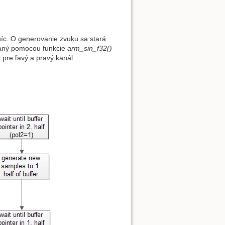
c. O generovanie zvuku sa stará
raný pomocou funkcie
arm_sin_f32()
 pre ľavý a pravý kanál.