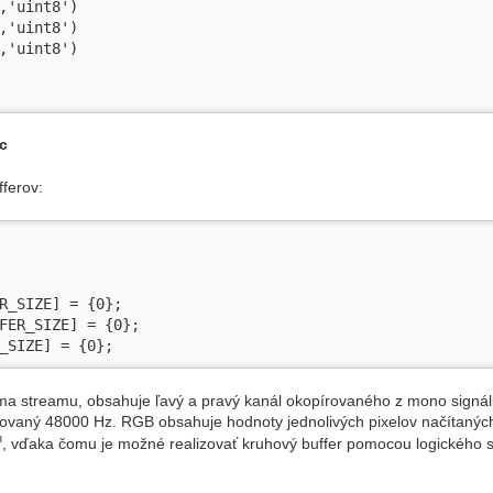
,'uint8')

,'uint8')

,'uint8')

c
fferov:
R_SIZE] = {0};

FER_SIZE] = {0};

_SIZE] = {0};
ma streamu, obsahuje ľavý a pravý kanál okopírovaného z mono signálu
rkovaný 48000 Hz. RGB obsahuje hodnoty jednolivých pixelov načítaný
n
, vďaka čomu je možné realizovať kruhový buffer pomocou logického