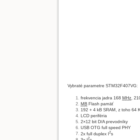
Vybraté parametre STM32F407VG:
frekvencia jadra 168
MHz
, 2
MB
Flash pamäť
192 + 4 kB SRAM, z toho 64 
LCD periféria
2×12 bit D/A prevodníky
USB OTG full speed PHY
2
2x full duplex I
s
2
3x I
c