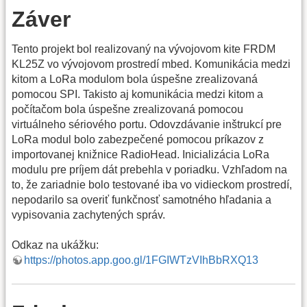
Záver
Tento projekt bol realizovaný na vývojovom kite FRDM
KL25Z vo vývojovom prostredí mbed. Komunikácia medzi
kitom a LoRa modulom bola úspešne zrealizovaná
pomocou SPI. Takisto aj komunikácia medzi kitom a
počítačom bola úspešne zrealizovaná pomocou
virtuálneho sériového portu. Odovzdávanie inštrukcí pre
LoRa modul bolo zabezpečené pomocou príkazov z
importovanej knižnice RadioHead. Inicializácia LoRa
modulu pre príjem dát prebehla v poriadku. Vzhľadom na
to, že zariadnie bolo testované iba vo vidieckom prostredí,
nepodarilo sa overiť funkčnosť samotného hľadania a
vypisovania zachytených správ.
Odkaz na ukážku:
https://photos.app.goo.gl/1FGIWTzVIhBbRXQ13