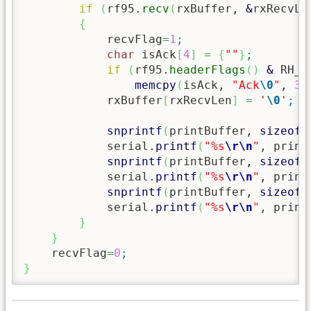
if
(
rf95.
recv
(
rxBuffer, 
&
rxRecvLe
{
            recvFlag
=
1
;
char
 isAck
[
4
]
=
{
""
}
;
if
(
rf95.
headerFlags
(
)
&
 RH_F
memcpy
(
isAck, 
"Ack
\0
"
, 
3
)
            rxBuffer
[
rxRecvLen
]
=
'
\0
'
;
snprintf
(
printBuffer, 
sizeof
(
            serial.
printf
(
"%s
\r
\n
"
, print
snprintf
(
printBuffer, 
sizeof
(
            serial.
printf
(
"%s
\r
\n
"
, print
snprintf
(
printBuffer, 
sizeof
(
            serial.
printf
(
"%s
\r
\n
"
, print
}
}
    recvFlag
=
0
;
}