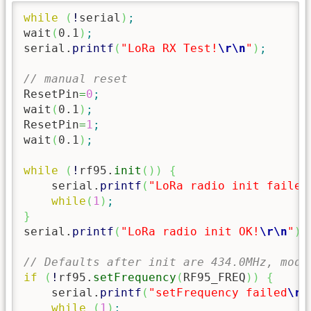
while
(
!
serial
)
;
wait
(
0.1
)
;
serial.
printf
(
"LoRa RX Test!
\r
\n
"
)
;
// manual reset
ResetPin
=
0
;
wait
(
0.1
)
;
ResetPin
=
1
;
wait
(
0.1
)
;
while
(
!
rf95.
init
(
)
)
{
    serial.
printf
(
"LoRa radio init failed
while
(
1
)
;
}
serial.
printf
(
"LoRa radio init OK!
\r
\n
"
)
;
// Defaults after init are 434.0MHz, modu
if
(
!
rf95.
setFrequency
(
RF95_FREQ
)
)
{
    serial.
printf
(
"setFrequency failed
\r
\
while
(
1
)
;