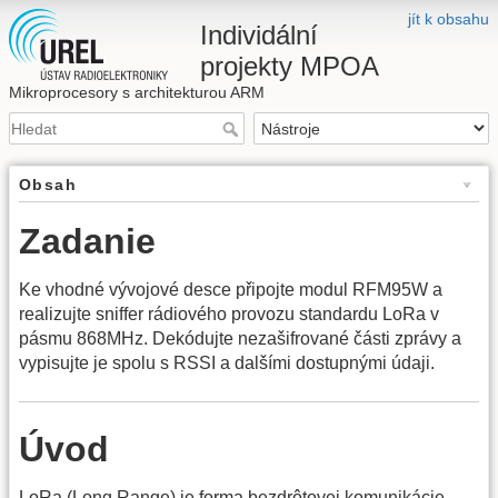
jít k obsahu
Individální
projekty MPOA
Mikroprocesory s architekturou ARM
Obsah
Zadanie
Ke vhodné vývojové desce připojte modul RFM95W a
realizujte sniffer rádiového provozu standardu LoRa v
pásmu 868MHz. Dekódujte nezašifrované části zprávy a
vypisujte je spolu s RSSI a dalšími dostupnými údaji.
Úvod
LoRa (Long Range) je forma bezdrôtovej komunikácie