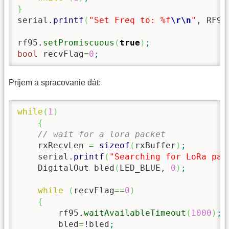
}
serial.
printf
(
"Set Freq to: %f
\r
\n
"
, RF95
rf95.
setPromiscuous
(
true
)
;
bool
 recvFlag
=
0
;
Príjem a spracovanie dát:
while
(
1
)
{
// wait for a lora packet
    rxRecvLen 
=
sizeof
(
rxBuffer
)
;
    serial.
printf
(
"Searching for LoRa pac
    DigitalOut bled
(
LED_BLUE, 
0
)
;
while
(
recvFlag
==
0
)
{
        rf95.
waitAvailableTimeout
(
1000
)
;
        bled
=
!
bled
;