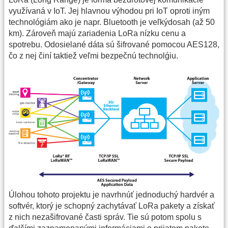
využívaná v IoT. Jej hlavnou výhodou pri IoT oproti iným
technológiám ako je napr. Bluetooth je veľkýdosah (až 50
km). Zároveň majú zariadenia LoRa nízku cenu a
spotrebu. Odosielané dáta sú šifrované pomocou AES128,
čo z nej činí taktiež veľmi bezpečnú technolǵiu.
Úlohou tohoto projektu je navrhnúť jednoduchý hardvér a
softvér, ktorý je schopný zachytávať LoRa pakety a získať
z nich nezašifrované časti správ. Tie sú potom spolu s