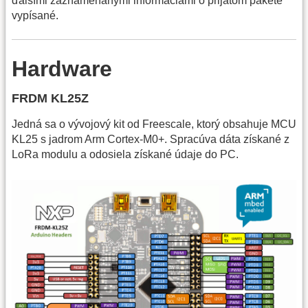
ďalšími zaznamenanými informáciami o prijatom pakete
vypísané.
Hardware
FRDM KL25Z
Jedná sa o vývojový kit od Freescale, ktorý obsahuje MCU
KL25 s jadrom Arm Cortex-M0+. Spracúva dáta získané z
LoRa modulu a odosiela získané údaje do PC.