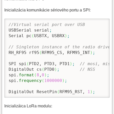
Inicializácia komunikácie sériového portu a SPI:
//Virtual serial port over USB
USBSerial serial
;
Serial pc
(
USBTX, USBRX
)
;
// Singleton instance of the radio driver
RH_RF95 rf95
(
RFM95_CS, RFM95_INT
)
;
SPI spi
(
PTD2, PTD3, PTD1
)
;
// mosi, miso
DigitalOut cs
(
PTD0
)
;
// NSS
spi.
format
(
8
,
0
)
;
spi.
frequency
(
1000000
)
;
DigitalOut ResetPin
(
RFM95_RST, 
1
)
;
Inicializáica LoRa modulu: