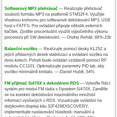
Softwarový MP3 přehrávač
— Realizujte přehrávač
souborů formátu MP3 na platformě STM32F4. Využijte
vhodnou knihovnu pro softwarové dekódování MP3, USB
host s FATFS. Pro ovládání připojte několik externích
tlačítek. Zjistěte procentuální využití výpočetního výkonu
procesoru při SW dekódování. —
Ondrej Rehák, 66%-10b
Balanční vozítko
— Realizujte pomocí desky KL25Z a
jejích přídavných desek stabilizaci a ovládaní vozítka na
dvou kolech. Pohyb bude ovládán vzdáleně pomocí RF
modulu CC1101. Optimalizujte parametry PID tak, aby
vozítko minimálně kmitalo. —
Daniel Hubík, 54%
FM přijímač Si470X s dekodérem RDS
— Vytvořte řídicí
systém pro modul FM rádia s čipsetem Si470X. Zaměřte
se na korektní dekódování maximálního množství
informací vysílaných v RDS. Vizualizujte ovládání na
dotykovém displeji kitu 32F429IDISCOVERY,
implementujte nastavování hlasitosti, manuální a