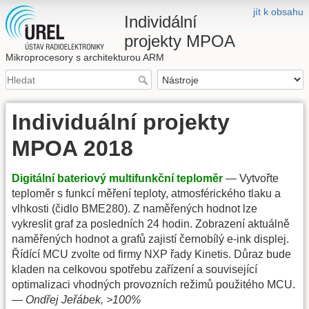
jít k obsahu
Individální
projekty MPOA
Mikroprocesory s architekturou ARM
Individuální projekty
MPOA 2018
Digitální bateriový multifunkční teploměr
— Vytvořte
teploměr s funkcí měření teploty, atmosférického tlaku a
vlhkosti (čidlo BME280). Z naměřených hodnot lze
vykreslit graf za posledních 24 hodin. Zobrazení aktuálně
naměřených hodnot a grafů zajistí černobílý e-ink displej.
Řídící MCU zvolte od firmy NXP řady Kinetis. Důraz bude
kladen na celkovou spotřebu zařízení a související
optimalizaci vhodných provozních režimů použitého MCU.
—
Ondřej Jeřábek, >100%