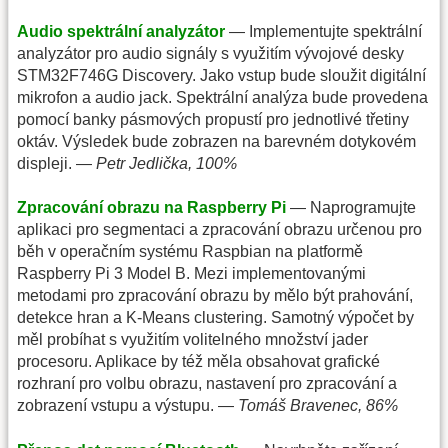
Audio spektrální analyzátor
— Implementujte spektrální
analyzátor pro audio signály s využitím vývojové desky
STM32F746G Discovery. Jako vstup bude sloužit digitální
mikrofon a audio jack. Spektrální analýza bude provedena
pomocí banky pásmových propustí pro jednotlivé třetiny
oktáv. Výsledek bude zobrazen na barevném dotykovém
displeji. —
Petr Jedlička, 100%
Zpracování obrazu na Raspberry Pi
— Naprogramujte
aplikaci pro segmentaci a zpracování obrazu určenou pro
běh v operačním systému Raspbian na platformě
Raspberry Pi 3 Model B. Mezi implementovanými
metodami pro zpracování obrazu by mělo být prahování,
detekce hran a K-Means clustering. Samotný výpočet by
měl probíhat s využitím volitelného množství jader
procesoru. Aplikace by též měla obsahovat grafické
rozhraní pro volbu obrazu, nastavení pro zpracování a
zobrazení vstupu a výstupu. —
Tomáš Bravenec, 86%