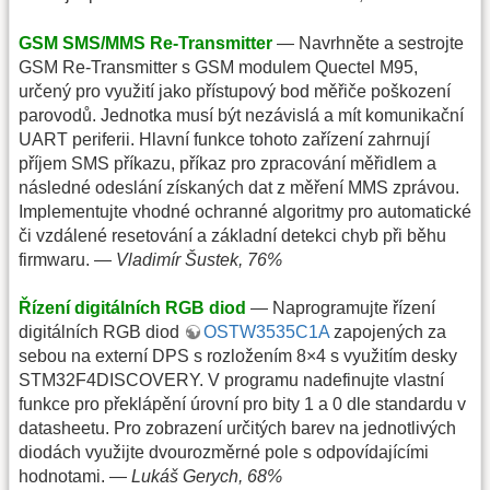
GSM SMS/MMS Re-Transmitter
— Navrhněte a sestrojte
GSM Re-Transmitter s GSM modulem Quectel M95,
určený pro využití jako přístupový bod měřiče poškození
parovodů. Jednotka musí být nezávislá a mít komunikační
UART periferii. Hlavní funkce tohoto zařízení zahrnují
příjem SMS příkazu, příkaz pro zpracování měřidlem a
následné odeslání získaných dat z měření MMS zprávou.
Implementujte vhodné ochranné algoritmy pro automatické
či vzdálené resetování a základní detekci chyb při běhu
firmwaru. —
Vladimír Šustek, 76%
Řízení digitálních RGB diod
— Naprogramujte řízení
digitálních RGB diod
OSTW3535C1A
zapojených za
sebou na externí DPS s rozložením 8×4 s využitím desky
STM32F4DISCOVERY. V programu nadefinujte vlastní
funkce pro překlápění úrovní pro bity 1 a 0 dle standardu v
datasheetu. Pro zobrazení určitých barev na jednotlivých
diodách využijte dvourozměrné pole s odpovídajícími
hodnotami. —
Lukáš Gerych, 68%