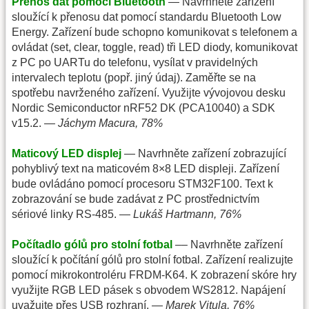
Přenos dat pomocí Bluetooth
— Navrhněte zařízení
sloužící k přenosu dat pomocí standardu Bluetooth Low
Energy. Zařízení bude schopno komunikovat s telefonem a
ovládat (set, clear, toggle, read) tři LED diody, komunikovat
z PC po UARTu do telefonu, vysílat v pravidelných
intervalech teplotu (popř. jiný údaj). Zaměřte se na
spotřebu navrženého zařízení. Využijte vývojovou desku
Nordic Semiconductor nRF52 DK (PCA10040) a SDK
v15.2. —
Jáchym Macura, 78%
Maticový LED displej
— Navrhněte zařízení zobrazující
pohyblivý text na maticovém 8×8 LED displeji. Zařízení
bude ovládáno pomocí procesoru STM32F100. Text k
zobrazování se bude zadávat z PC prostřednictvím
sériové linky RS-485. —
Lukáš Hartmann, 76%
Počítadlo gólů pro stolní fotbal
–– Navrhněte zařízení
sloužící k počítání gólů pro stolní fotbal. Zařízení realizujte
pomocí mikrokontroléru FRDM-K64. K zobrazení skóre hry
využijte RGB LED pásek s obvodem WS2812. Napájení
uvažujte přes USB rozhraní. —
Marek Vitula, 76%