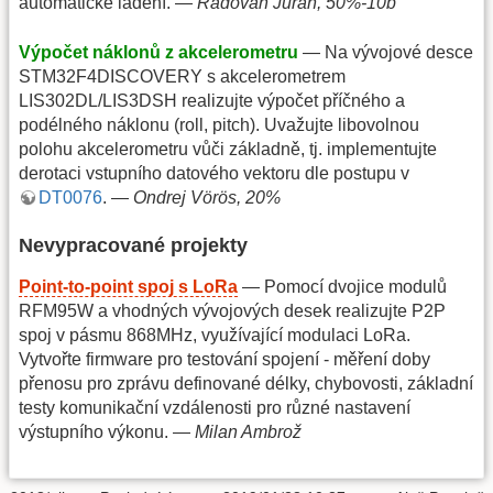
automatické ladění. —
Radovan Juráň, 50%-10b
Výpočet náklonů z akcelerometru
— Na vývojové desce
STM32F4DISCOVERY s akcelerometrem
LIS302DL/LIS3DSH realizujte výpočet příčného a
podélného náklonu (roll, pitch). Uvažujte libovolnou
polohu akcelerometru vůči základně, tj. implementujte
derotaci vstupního datového vektoru dle postupu v
DT0076
. —
Ondrej Vörös, 20%
Nevypracované projekty
Point-to-point spoj s LoRa
— Pomocí dvojice modulů
RFM95W a vhodných vývojových desek realizujte P2P
spoj v pásmu 868MHz, využívající modulaci LoRa.
Vytvořte firmware pro testování spojení - měření doby
přenosu pro zprávu definované délky, chybovosti, základní
testy komunikační vzdálenosti pro různé nastavení
výstupního výkonu. —
Milan Ambrož