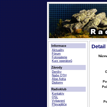
Detail
Informace
Aktuality
Fórum
Název
Fotogalerie
Kurz operátorů
Závody
O
Deníky
Naše QTH
Alpe Adria
Po
Diplomy
Poč
Radioklub
Kontakty
QSL
Vybavení
P
Převaděče