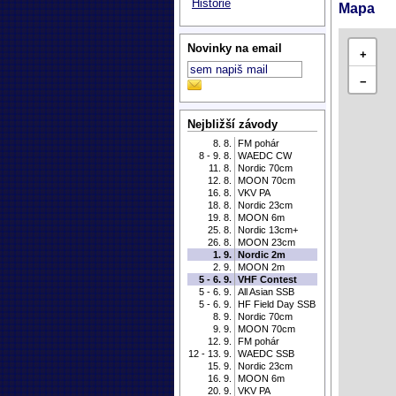
Historie
Mapa
Novinky na email
+
−
Nejbližší závody
8. 8.
FM pohár
8 - 9. 8.
WAEDC CW
11. 8.
Nordic 70cm
12. 8.
MOON 70cm
16. 8.
VKV PA
18. 8.
Nordic 23cm
19. 8.
MOON 6m
25. 8.
Nordic 13cm+
26. 8.
MOON 23cm
1. 9.
Nordic 2m
2. 9.
MOON 2m
5 - 6. 9.
VHF Contest
5 - 6. 9.
All Asian SSB
5 - 6. 9.
HF Field Day SSB
8. 9.
Nordic 70cm
9. 9.
MOON 70cm
12. 9.
FM pohár
12 - 13. 9.
WAEDC SSB
15. 9.
Nordic 23cm
16. 9.
MOON 6m
20. 9.
VKV PA