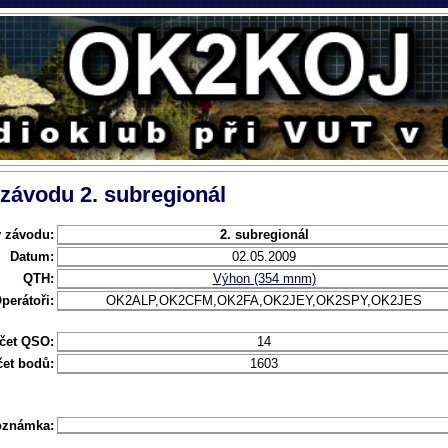
 závodu 2. subregionál
 závodu:
2. subregionál
Datum:
02.05.2009
QTH:
Výhon (354 mnm)
perátoři:
OK2ALP,OK2CFM,OK2FA,OK2JEY,OK2SPY,OK2JES
čet QSO:
14
et bodů:
1603
oznámka: