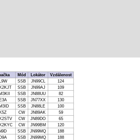
načka
Mód
Lokátor
Vzdálenost
L9W
SSB
JN99CL
124
K2KJT
SSB
JN99AJ
109
M3KII
SSB
JN88UU
82
E3A
SSB
JN77XX
130
M3ID
SSB
JN88LE
100
K5Z
CW
JN89AK
59
K2STV
CW
JN89DO
65
K2KYC
CW
JN99BM
120
N9D
SSB
JN99MQ
188
O9A
SSB
JN99MQ
188