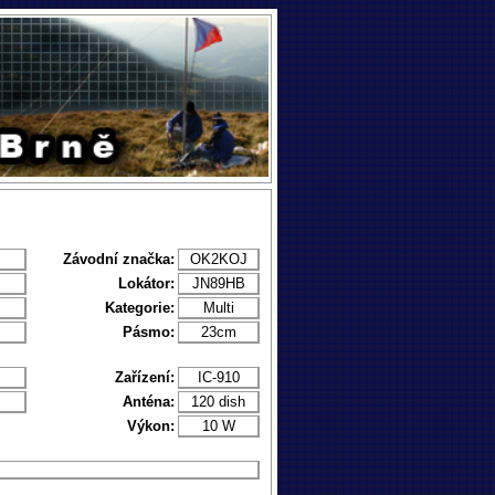
Závodní značka:
OK2KOJ
Lokátor:
JN89HB
Kategorie:
Multi
Pásmo:
23cm
Zařízení:
IC-910
Anténa:
120 dish
Výkon:
10 W