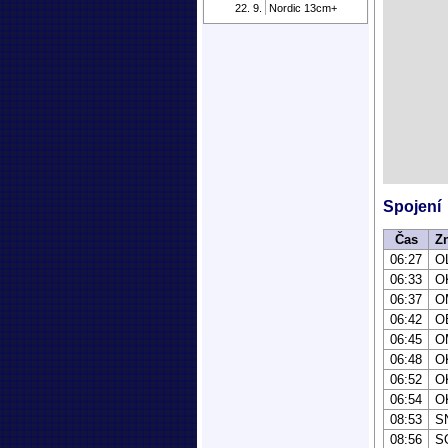
22. 9.
Nordic 13cm+
Spojení
Čas
Z
06:27
O
06:33
O
06:37
O
06:42
O
06:45
O
06:48
O
06:52
O
06:54
O
08:53
S
08:56
S