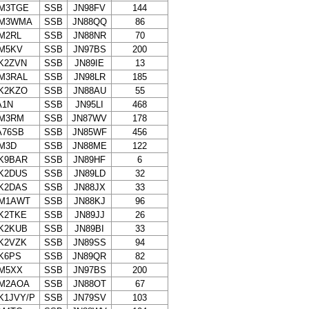
M3TGE
SSB
JN98FV
144
M3WMA
SSB
JN88QQ
86
M2RL
SSB
JN88NR
70
M5KV
SSB
JN97BS
200
K2ZVN
SSB
JN89IE
13
M3RAL
SSB
JN98LR
185
K2KZO
SSB
JN88AU
55
A1N
SSB
JN95LI
468
M3RM
SSB
JN87WV
178
A76SB
SSB
JN85WF
456
M3D
SSB
JN88ME
122
K9BAR
SSB
JN89HF
6
K2DUS
SSB
JN89LD
32
K2DAS
SSB
JN88JX
33
M1AWT
SSB
JN88KJ
96
K2TKE
SSB
JN89JJ
26
K2KUB
SSB
JN89BI
33
K2VZK
SSB
JN89SS
94
K6PS
SSB
JN89QR
82
M5XX
SSB
JN97BS
200
M2AOA
SSB
JN88OT
67
K1JVY/P
SSB
JN79SV
103