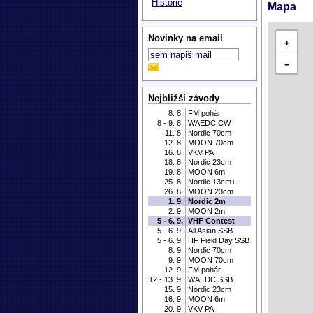
Historie
Mapa
Novinky na email
+
−
Nejbližší závody
8. 8.
FM pohár
8 - 9. 8.
WAEDC CW
11. 8.
Nordic 70cm
12. 8.
MOON 70cm
16. 8.
VKV PA
18. 8.
Nordic 23cm
19. 8.
MOON 6m
25. 8.
Nordic 13cm+
26. 8.
MOON 23cm
1. 9.
Nordic 2m
2. 9.
MOON 2m
5 - 6. 9.
VHF Contest
5 - 6. 9.
All Asian SSB
5 - 6. 9.
HF Field Day SSB
8. 9.
Nordic 70cm
9. 9.
MOON 70cm
12. 9.
FM pohár
12 - 13. 9.
WAEDC SSB
15. 9.
Nordic 23cm
16. 9.
MOON 6m
20. 9.
VKV PA