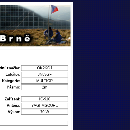
dní značka:
OK2KOJ
Lokátor:
JN89GF
Kategorie:
MULTIOP
Pásmo:
2m
Zařízení:
IC-910
Anténa:
YAGI MSQURE
Výkon:
70 W