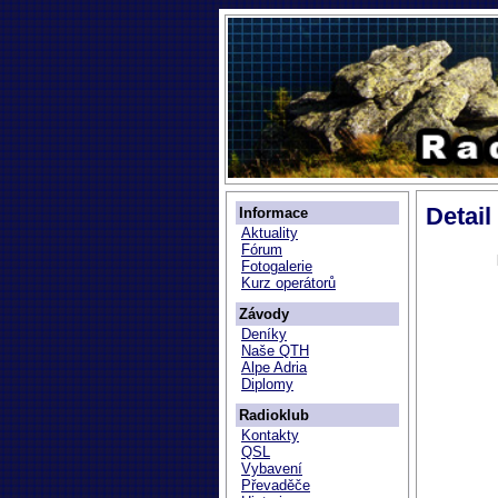
Detail
Informace
Aktuality
Fórum
Fotogalerie
Kurz operátorů
Závody
Deníky
Naše QTH
Alpe Adria
Diplomy
Radioklub
Kontakty
QSL
Vybavení
Převaděče