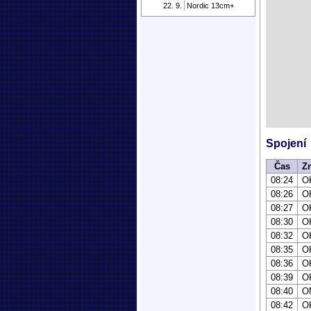
22. 9.
Nordic 13cm+
Spojení
Čas
Z
08:24
O
08:26
O
08:27
O
08:30
O
08:32
O
08:35
O
08:36
O
08:39
O
08:40
O
08:42
O