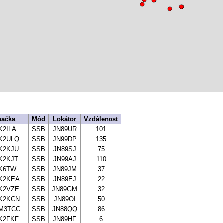
načka
Mód
Lokátor
Vzdálenost
K2ILA
SSB
JN89UR
101
K2ULQ
SSB
JN99DP
135
K2KJU
SSB
JN89SJ
75
K2KJT
SSB
JN99AJ
110
K6TW
SSB
JN89JM
37
K2KEA
SSB
JN89EJ
22
K2VZE
SSB
JN89GM
32
K2KCN
SSB
JN89OI
50
M3TCC
SSB
JN88QQ
86
K2FKF
SSB
JN89HF
6