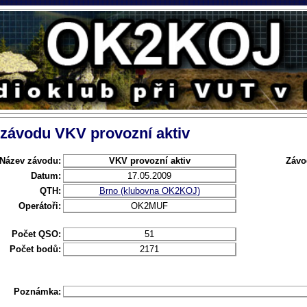
 závodu VKV provozní aktiv
Název závodu:
VKV provozní aktiv
Závo
Datum:
17.05.2009
QTH:
Brno (klubovna OK2KOJ)
Operátoři:
OK2MUF
Počet QSO:
51
Počet bodů:
2171
Poznámka: