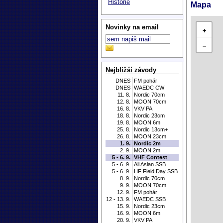
Historie
Mapa
Novinky na email
+
−
Nejbližší závody
DNES
FM pohár
DNES
WAEDC CW
11. 8.
Nordic 70cm
12. 8.
MOON 70cm
16. 8.
VKV PA
18. 8.
Nordic 23cm
19. 8.
MOON 6m
25. 8.
Nordic 13cm+
26. 8.
MOON 23cm
1. 9.
Nordic 2m
2. 9.
MOON 2m
5 - 6. 9.
VHF Contest
5 - 6. 9.
All Asian SSB
5 - 6. 9.
HF Field Day SSB
8. 9.
Nordic 70cm
9. 9.
MOON 70cm
12. 9.
FM pohár
12 - 13. 9.
WAEDC SSB
15. 9.
Nordic 23cm
16. 9.
MOON 6m
20. 9.
VKV PA