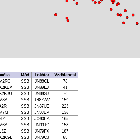
načka
Mód
Lokátor
Vzdálenost
M2RC
SSB
JN88OL
78
K2KEA
SSB
JN89EJ
41
K2KJU
SSB
JN89SJ
76
M8A
SSB
JN87WV
159
A2R
SSB
JN87UE
223
M7M
SSB
JN98EP
136
N9Y
SSB
JO90EA
165
M6A
SSB
JN99JC
158
L3Z
SSB
JN79FX
187
K2KGB
SSB
JN79QJ
98