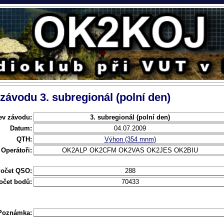
 závodu 3. subregionál (polní den)
ev závodu:
3. subregionál (polní den)
Datum:
04.07.2009
QTH:
Výhon (354 mnm)
Operátoři:
OK2ALP OK2CFM OK2VAS OK2JES OK2BIU
očet QSO:
288
očet bodů:
70433
Poznámka: