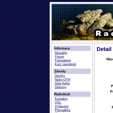
Detail
Informace
Aktuality
Fórum
Náz
Fotogalerie
Kurz operátorů
Závody
Deníky
Naše QTH
Alpe Adria
P
Diplomy
P
Radioklub
Kontakty
QSL
Vybavení
Převaděče