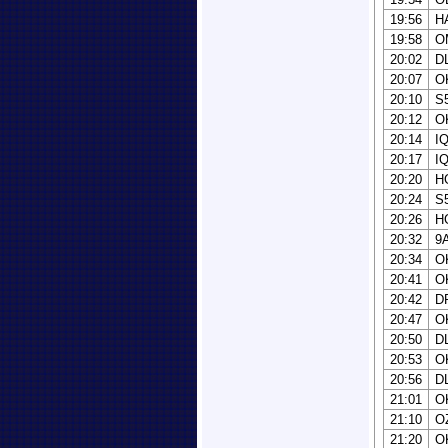
19:56
H
19:58
O
20:02
D
20:07
O
20:10
S
20:12
O
20:14
I
20:17
I
20:20
H
20:24
S
20:26
H
20:32
9
20:34
O
20:41
O
20:42
D
20:47
O
20:50
D
20:53
O
20:56
D
21:01
O
21:10
O
21:20
O