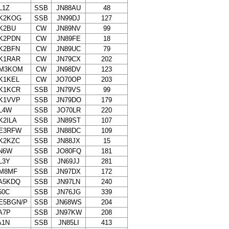
L1Z
SSB
JN88AU
48
K2KOG
SSB
JN99DJ
127
K2BU
CW
JN89NV
99
K2PDN
CW
JN89FE
18
K2BFN
CW
JN89UC
79
K1RAR
CW
JN79CX
202
M3KOM
CW
JN98DV
123
K1KEL
CW
JO70OP
203
K1KCR
SSB
JN79VS
99
K1VVP
SSB
JN79DO
179
L4W
SSB
JO70LR
220
K2ILA
SSB
JN89ST
107
E3RFW
SSB
JN88DC
109
K2KZC
SSB
JN88JX
15
N6W
SSB
JO80FQ
181
L3Y
SSB
JN69JJ
281
M8MF
SSB
JN97DX
172
A5KDQ
SSB
JN97LN
240
50C
SSB
JN76JG
339
E5BGN/P
SSB
JN68WS
204
A7P
SSB
JN97KW
208
A1N
SSB
JN85LI
413