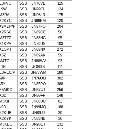
E3FVU
SSB
JN78VE
115
L9W
SSB
JN99CL
124
M3RAL
SSB
JN98LR
175
K2KYC
SSB
JN99BM
120
A9MDP/P
SSB
JN97FQ
204
K2RSC
SSB
JN89QE
56
M3TZZ
SSB
JN88NG
95
K1KPA
SSB
JN79US
103
K1OPT
SSB
JN69NX
272
K5Z
SSB
JN89AK
59
M4TC
SSB
JN88WV
93
L1B
SSB
JO80IB
111
E3REC/P
SSB
JN77WM
180
59R
SSB
JN76OM
302
A5Y
SSB
JN85PO
388
E5MKO
SSB
JN67UT
256
K3D
SSB
JN99FP
148
M3KII
SSB
JN88UU
82
N9D
SSB
JN99MQ
188
K2KUB
SSB
JN89JJ
39
K2KYK
SSB
JN89NB
36
M3KEG
SSB
JN98ET
131