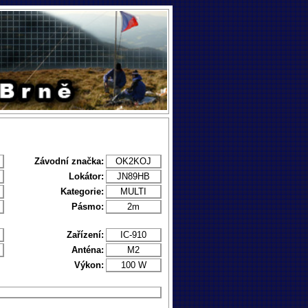
Závodní značka:
OK2KOJ
Lokátor:
JN89HB
Kategorie:
MULTI
Pásmo:
2m
Zařízení:
IC-910
Anténa:
M2
Výkon:
100 W