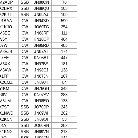
M2ADP
SSB
JN88QN
78
K2BRX
SSB
JN89QU
103
K2KJT
SSB
JN99AJ
109
U1BAA
CW
JN94SD
590
K1KJO
CW
JO60TG
254
M3EE
CW
JN88RF
111
W5Y
CW
KN18OP
484
U7W
CW
JN95RD
485
M3RJB
CW
JN97AT
174
T7EE
CW
KN05BT
447
M5XX
CW
JN97BS
181
M5AW
CW
JN98CJ
138
A1FF
CW
JN87JN
167
K2CMZ
CW
JN89JT
84
51KM
CW
JN76GH
343
G6V
CW
KN07AV
283
M5UM
CW
JN98EO
138
K7ST
SSB
JO70DP
243
K1NWD
SSB
JN69WI
202
K2KCN
SSB
JN89OI
53
L4A
SSB
JO60RN
282
K1KNG
SSB
JN69VN
213
L7Q
SSB
JN99FN
144