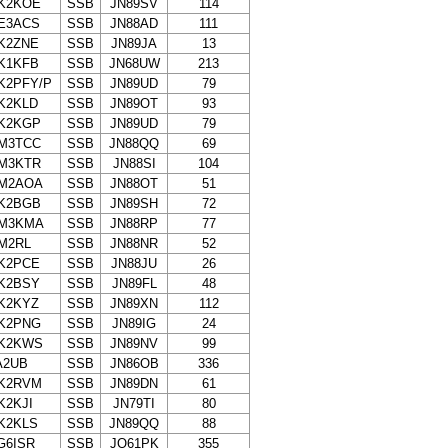
K2KOE
SSB
JN89SV
114
E3ACS
SSB
JN88AD
111
K2ZNE
SSB
JN89JA
13
K1KFB
SSB
JN68UW
213
K2PFY/P
SSB
JN89UD
79
K2KLD
SSB
JN89OT
93
K2KGP
SSB
JN89UD
79
M3TCC
SSB
JN88QQ
69
M3KTR
SSB
JN88SI
104
M2AOA
SSB
JN88OT
51
K2BGB
SSB
JN89SH
72
M3KMA
SSB
JN88RP
77
M2RL
SSB
JN88NR
52
K2PCE
SSB
JN88JU
26
K2BSY
SSB
JN89FL
48
K2KYZ
SSB
JN89XN
112
K2PNG
SSB
JN89IG
24
K2KWS
SSB
JN89NV
99
A2UB
SSB
JN86OB
336
K2RVM
SSB
JN89DN
61
K2KJI
SSB
JN79TI
80
K2KLS
SSB
JN89QQ
88
G6ISR
SSB
JO61PK
355