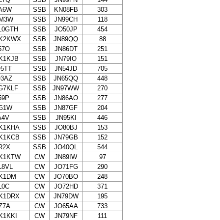
A6W
SSB
KN08FB
303
M3W
SSB
JN99CH
118
L0GTH
SSB
JO50JP
454
K2KWX
SSB
JN89QQ
88
57O
SSB
JN86DT
251
K1KJB
SSB
JN79IO
151
Q5TT
SSB
JN54JD
705
Q3AZ
SSB
JN65QQ
448
G7KLF
SSB
JN97WW
270
59P
SSB
JN86AO
277
G1W
SSB
JN87GF
204
A4V
SSB
JN95KI
446
K1KHA
SSB
JO80BJ
153
K1KCB
SSB
JN79GB
152
R2X
SSB
JO40QL
544
K1KTW
CW
JN89IW
97
L8VL
CW
JO71FG
290
K1DM
CW
JO70BO
248
L0C
CW
JO72HD
371
K1DRX
CW
JN79DW
195
Z7A
CW
JO65AA
733
K1KKI
CW
JN79NF
111