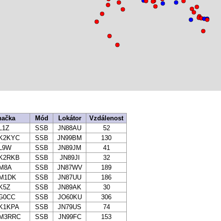
načka
Mód
Lokátor
Vzdálenost
L1Z
SSB
JN88AU
52
K2KYC
SSB
JN99BM
130
L9W
SSB
JN89JM
41
K2RKB
SSB
JN89JI
32
M8A
SSB
JN87WV
189
M1DK
SSB
JN87UU
186
K5Z
SSB
JN89AK
30
G0CC
SSB
JO60KU
306
K1KPA
SSB
JN79US
74
M3RRC
SSB
JN99FC
153