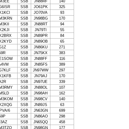
M3EE
SSB
JN88RF
140
G6ISR
SSB
JO61PK
325
K1KCI
SSB
JO70VA
93
M3KRN
SSB
JN98BG
170
M3KII
SSB
JN88RT
94
K2KJI
SSB
JN79TI
55
K2BRX
SSB
JN89PR
84
K2KYD
SSB
JN89OB
65
G1Z
SSB
JN86KU
271
59R
SSB
JN75KX
383
E1SOW
SSB
JN88FF
116
A4VM
SSB
JN85FS
389
G7KLF
SSB
JN97WW
297
K1KFB
SSB
JN79AJ
170
A2R
SSB
JN97UE
339
M3RMY
SSB
JN88OL
107
M5LD
SSB
JN98AH
162
M3KOM
SSB
JN98CV
140
K2XQG
SSB
JN89JS
63
5PVA/6
SSB
JN63GN
699
59P
SSB
JN86AO
298
Q3AZ
SSB
JN65QQ
458
M3TZQ
SSB
JN98GN
177