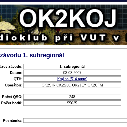
 závodu 1. subregionál
ázev závodu:
1. subregionál
Datum:
03.03.2007
QTH:
Krajina (514 mnm)
Operátoři:
OK2SIR OK2SLC OK2JEY OK2CFM
Počet QSO:
248
Počet bodů:
55625
Poznámka: