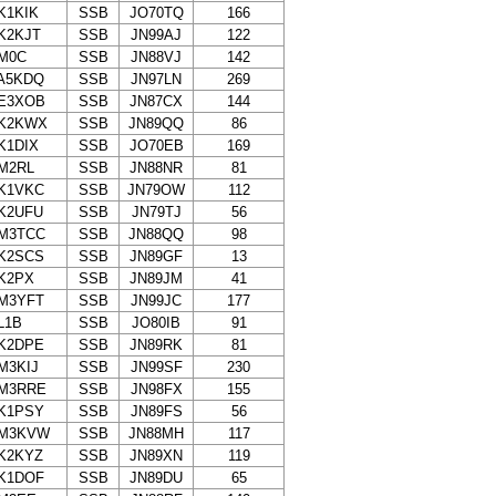
K1KIK
SSB
JO70TQ
166
K2KJT
SSB
JN99AJ
122
M0C
SSB
JN88VJ
142
A5KDQ
SSB
JN97LN
269
E3XOB
SSB
JN87CX
144
K2KWX
SSB
JN89QQ
86
K1DIX
SSB
JO70EB
169
M2RL
SSB
JN88NR
81
K1VKC
SSB
JN79OW
112
K2UFU
SSB
JN79TJ
56
M3TCC
SSB
JN88QQ
98
K2SCS
SSB
JN89GF
13
K2PX
SSB
JN89JM
41
M3YFT
SSB
JN99JC
177
L1B
SSB
JO80IB
91
K2DPE
SSB
JN89RK
81
M3KIJ
SSB
JN99SF
230
M3RRE
SSB
JN98FX
155
K1PSY
SSB
JN89FS
56
M3KVW
SSB
JN88MH
117
K2KYZ
SSB
JN89XN
119
K1DOF
SSB
JN89DU
65