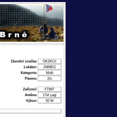
Závodní značka:
OK2KOJ
Lokátor:
JN89EG
Kategorie:
Multi
Pásmo:
2m
Zařízení:
FT897
Anténa:
17el yagi
Výkon:
50 W