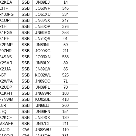
K2KEA
SSB
JN89EJ
14
L3TF
SSB
JO50VF
346
R400PG
SSB
JO61XU
334
K1OPT
SSB
JN69NX
247
R1H
SSB
JN59OP
376
K1PGS
SSB
JN69MX
253
K1PF
SSB
JN79QS
91
K2PMP
SSB
JN89NL
59
P9ZHR
SSB
JO90KG
211
P4SAS
SSB
JO93XN
538
K2SAR
SSB
JN89LX
89
K2JJA
SSB
JN89LW
85
N5P
SSB
KO02WL
525
K2WPA
SSB
JN89OO
71
K2UDP
SSB
JN89PL
70
K1KFH
SSB
JN69WR
188
P7NWM
SSB
KO02BE
418
L8R
SSB
JN69JJ
260
L7Q
SSB
JN99FN
154
K2KCE
SSB
JN89XX
139
M3WEB
SSB
JN97CT
211
M4JD
CW
JN88WU
119
K1KC/P
CW
JN58QH
381