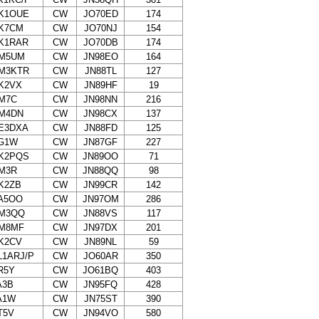
K1OUE
CW
JO70ED
174
K7CM
CW
JO70NJ
154
K1RAR
CW
JO70DB
174
M5UM
CW
JN98EO
164
M3KTR
CW
JN88TL
127
K2VX
CW
JN89HF
19
M7C
CW
JN98NN
216
M4DN
CW
JN98CX
137
E3DXA
CW
JN88FD
125
G1W
CW
JN87GF
227
K2PQS
CW
JN89OO
71
M3R
CW
JN88QQ
98
K2ZB
CW
JN99CR
142
A5OO
CW
JN97OM
286
M3QQ
CW
JN88VS
117
M8MF
CW
JN97DX
201
K2CV
CW
JN89NL
59
L1ARJ/P
CW
JO60AR
350
R5Y
CW
JO61BQ
403
A3B
CW
JN95FQ
428
A1W
CW
JN75ST
390
T5V
CW
JN94VO
580