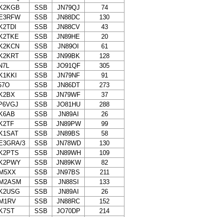
K2KGB
SSB
JN79QJ
74
E3RFW
SSB
JN88DC
130
K2TDI
SSB
JN88CV
43
K2TKE
SSB
JN89HE
20
K2KCN
SSB
JN89OI
61
K2KRT
SSB
JN99BK
128
N7L
SSB
JO91QF
305
K1KKI
SSB
JN79NF
91
57O
SSB
JN86DT
273
K2BX
SSB
JN79WF
37
P6VGJ
SSB
JO81HU
288
K6AB
SSB
JN89AI
26
K2TF
SSB
JN89PW
99
K1SAT
SSB
JN89BS
58
E3GRA/3
SSB
JN78WD
130
K2PTS
SSB
JN89WH
109
K2PWY
SSB
JN89KW
82
M5XX
SSB
JN97BS
211
M2ASM
SSB
JN88SI
133
K2USG
SSB
JN89AI
26
M1RV
SSB
JN88RC
152
K7ST
SSB
JO70DP
214