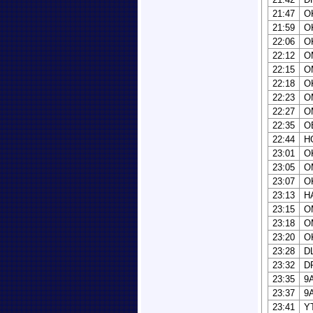
21:47
O
21:59
O
22:06
O
22:12
O
22:15
O
22:18
O
22:23
O
22:27
O
22:35
O
22:44
H
23:01
O
23:05
O
23:07
O
23:13
H
23:15
O
23:18
O
23:20
O
23:28
D
23:32
D
23:35
9
23:37
9
23:41
Y