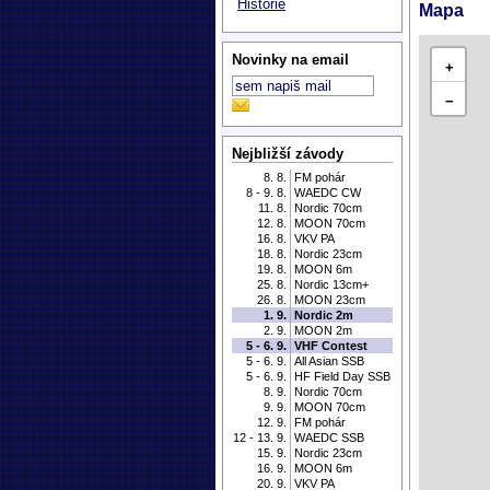
Historie
Mapa
Novinky na email
+
−
Nejbližší závody
8. 8.
FM pohár
8 - 9. 8.
WAEDC CW
11. 8.
Nordic 70cm
12. 8.
MOON 70cm
16. 8.
VKV PA
18. 8.
Nordic 23cm
19. 8.
MOON 6m
25. 8.
Nordic 13cm+
26. 8.
MOON 23cm
1. 9.
Nordic 2m
2. 9.
MOON 2m
5 - 6. 9.
VHF Contest
5 - 6. 9.
All Asian SSB
5 - 6. 9.
HF Field Day SSB
8. 9.
Nordic 70cm
9. 9.
MOON 70cm
12. 9.
FM pohár
12 - 13. 9.
WAEDC SSB
15. 9.
Nordic 23cm
16. 9.
MOON 6m
20. 9.
VKV PA