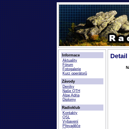
Detail
Informace
Aktuality
Fórum
N
Fotogalerie
Kurz operátorů
Závody
Deníky
Naše QTH
Alpe Adria
Diplomy
Radioklub
Kontakty
QSL
Vybavení
Převaděče