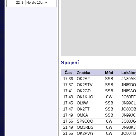
22. 9.
Nordic 13cm+
Spojení
Čas
Značka
Mód
Lokátor
17:36
OK2AF
SSB
JN89AK
17:37
OK2STV
SSB
JN89DO
17:41
OK2GD
SSB
JN89AO
17:43
OK1KUO
CW
JO80FF
17:45
OL9W
SSB
JN99CL
17:47
OK2TT
SSB
JO80O
17:49
OM6A
SSB
JN99JC
17:56
SP9COO
CW
JO80JG
21:49
OM3RBS
CW
JN98KJ
21:55
OK2PWY
CW
JO80HB