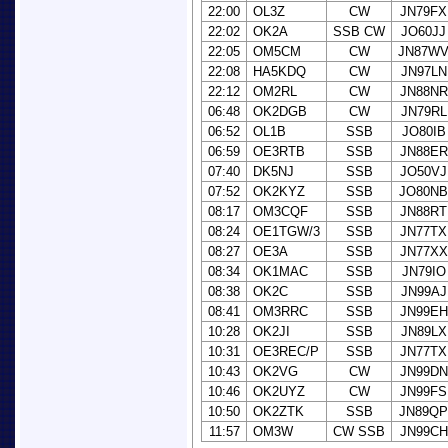
22:00
OL3Z
CW
JN79FX
22:02
OK2A
SSB CW
JO60JJ
22:05
OM5CM
CW
JN87W
22:08
HA5KDQ
CW
JN97LN
22:12
OM2RL
CW
JN88NR
06:48
OK2DGB
CW
JN79RL
06:52
OL1B
SSB
JO80IB
06:59
OE3RTB
SSB
JN88ER
07:40
DK5NJ
SSB
JO50VJ
07:52
OK2KYZ
SSB
JO80NB
08:17
OM3CQF
SSB
JN88RT
08:24
OE1TGW/3
SSB
JN77TX
08:27
OE3A
SSB
JN77XX
08:34
OK1MAC
SSB
JN79IO
08:38
OK2C
SSB
JN99AJ
08:41
OM3RRC
SSB
JN99EH
10:28
OK2JI
SSB
JN89LX
10:31
OE3REC/P
SSB
JN77TX
10:43
OK2VG
CW
JN99DN
10:46
OK2UYZ
CW
JN99FS
10:50
OK2ZTK
SSB
JN89QP
11:57
OM3W
CW SSB
JN99CH