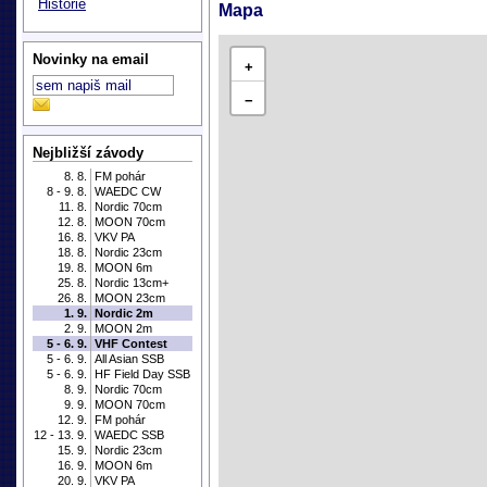
Historie
Mapa
Novinky na email
+
−
Nejbližší závody
8. 8.
FM pohár
8 - 9. 8.
WAEDC CW
11. 8.
Nordic 70cm
12. 8.
MOON 70cm
16. 8.
VKV PA
18. 8.
Nordic 23cm
19. 8.
MOON 6m
25. 8.
Nordic 13cm+
26. 8.
MOON 23cm
1. 9.
Nordic 2m
2. 9.
MOON 2m
5 - 6. 9.
VHF Contest
5 - 6. 9.
All Asian SSB
5 - 6. 9.
HF Field Day SSB
8. 9.
Nordic 70cm
9. 9.
MOON 70cm
12. 9.
FM pohár
12 - 13. 9.
WAEDC SSB
15. 9.
Nordic 23cm
16. 9.
MOON 6m
20. 9.
VKV PA