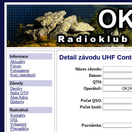
Detail závodu UHF Cont
Informace
Aktuality
Fórum
Název závodu:
Fotogalerie
Kurz operátorů
Datum:
QTH:
Závody
Operátoři:
OK2A
Deníky
Naše QTH
Alpe Adria
Počet QSO:
Diplomy
Počet bodů:
Radioklub
Kontakty
QSL
Vybavení
Poznámka:
Převaděče