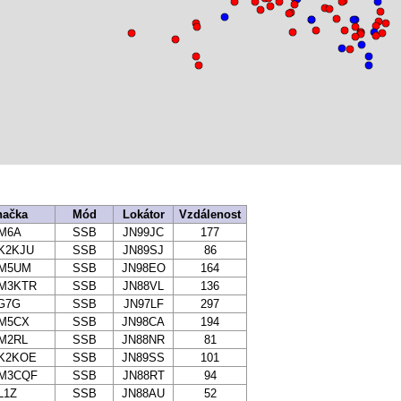
načka
Mód
Lokátor
Vzdálenost
M6A
SSB
JN99JC
177
K2KJU
SSB
JN89SJ
86
M5UM
SSB
JN98EO
164
M3KTR
SSB
JN88VL
136
G7G
SSB
JN97LF
297
M5CX
SSB
JN98CA
194
M2RL
SSB
JN88NR
81
K2KOE
SSB
JN89SS
101
M3CQF
SSB
JN88RT
94
L1Z
SSB
JN88AU
52