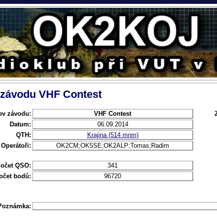
l závodu VHF Contest
ev závodu:
VHF Contest
Datum:
06.09.2014
QTH:
Krajina (514 mnm)
Operátoři:
OK2CM;OK5SE;OK2ALP;Tomas;Radim
očet QSO:
341
očet bodů:
96720
Poznámka: