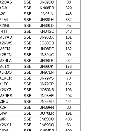
K2OAS
SSB
JN89DO
38
A6W
SSB
KN08FB
329
A2C
SSB
JN95IN
448
A2MI
SSB
JN86LH
332
K2IGL
SSB
JN89LD
45
T4TT
SSB
KN04SQ
643
M3YAD
SSB
JN98BX
131
K2KWS
SSB
JO80OB
107
M5CM
SSB
JN98DF
182
K2BFN
SSB
JN89UC
99
M3RLA
SSB
JN98LB
232
M6TX
SSB
JN99JK
176
A5KDQ
SSB
JN97LN
269
K1KCR
SSB
JN79VS
70
K1FC
SSB
JN79CP
162
K2KYZ
SSB
JO80NB
103
M3RBS
SSB
JN98HE
204
A3RU
SSB
JN85MJ
434
K2R
SSB
JN89FN
33
L4W
SSB
JO70LR
191
A9R
SSB
JN85OQ
403
K2KYJ
SSB
JN89QQ
86
T1DW
SSB
KN04FP
600