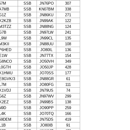
57M
SSB
JN76PO
307
A7MB
SSB
KN07BM
338
G1Z
SSB
JN86KU
271
K2KZB
SSB
JN99AK
122
M3TZZ
SSB
JN88NG
124
G7B
SSB
JN97LW
241
L9W
SSB
JN99CL
135
M3KII
SSB
JN88UU
108
P6HED
SSB
JO80IL
136
E1W
SSB
JN77TX
154
G8NCO
SSB
JO50VH
349
L0GTH
SSB
JO50JP
428
K1HWU
SSB
JO70SS
177
E8GVK/3
SSB
JN88GR
61
L7M
SSB
JO80FG
111
K1VDJ
SSB
JN79US
74
G6Z
SSB
JN97WV
299
K2EZ
SSB
JN99BS
138
N9D
SSB
JO90PP
259
L4K
SSB
JO70TQ
166
59DEM
SSB
JN75DS
419
L1B
SSB
JO80IB
91