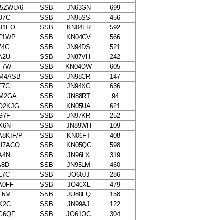
K5ZWU/6
SSB
JN63GN
699
U7C
SSB
JN95SS
456
U1EO
SSB
KN04FR
592
T1WP
SSB
KN04CV
566
74G
SSB
JN94DS
521
A2U
SSB
JN87VH
242
T7W
SSB
KN04OW
605
M4ASB
SSB
JN98CR
147
T7C
SSB
JN94XC
636
M2GA
SSB
JN88RT
94
O2KJG
SSB
KN05UA
621
G7F
SSB
JN97KR
252
K6N
SSB
JN89WH
109
A8KIF/P
SSB
KN06FT
408
U7ACO
SSB
KN05QC
598
A4N
SSB
JN96LX
319
A8D
SSB
JN95LM
460
L7C
SSB
JO60JJ
286
A0FF
SSB
JO40XL
479
F6M
SSB
JO80FQ
158
K2C
SSB
JN99AJ
122
G6QF
SSB
JO61OC
304