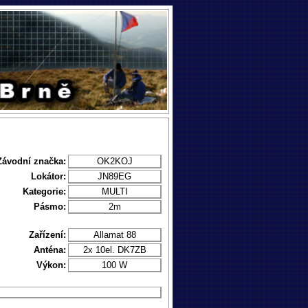
Závodní značka:
OK2KOJ
Lokátor:
JN89EG
Kategorie:
MULTI
Pásmo:
2m
Zařízení:
Allamat 88
Anténa:
2x 10el. DK7ZB
Výkon:
100 W