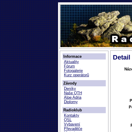
Detai
Informace
Aktuality
Fórum
Náz
Fotogalerie
Kurz operátorů
Závody
Deníky
Naše QTH
Alpe Adria
P
Diplomy
P
Radioklub
Kontakty
QSL
Vybavení
Převaděče