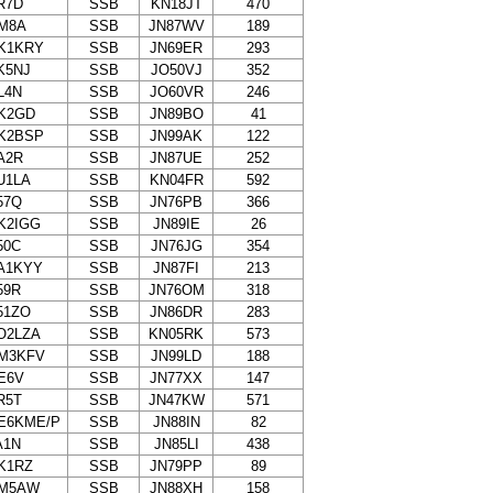
R7D
SSB
KN18JT
470
M8A
SSB
JN87WV
189
K1KRY
SSB
JN69ER
293
K5NJ
SSB
JO50VJ
352
L4N
SSB
JO60VR
246
K2GD
SSB
JN89BO
41
K2BSP
SSB
JN99AK
122
A2R
SSB
JN87UE
252
U1LA
SSB
KN04FR
592
57Q
SSB
JN76PB
366
K2IGG
SSB
JN89IE
26
50C
SSB
JN76JG
354
A1KYY
SSB
JN87FI
213
59R
SSB
JN76OM
318
51ZO
SSB
JN86DR
283
O2LZA
SSB
KN05RK
573
M3KFV
SSB
JN99LD
188
E6V
SSB
JN77XX
147
R5T
SSB
JN47KW
571
E6KME/P
SSB
JN88IN
82
A1N
SSB
JN85LI
438
K1RZ
SSB
JN79PP
89
M5AW
SSB
JN88XH
158