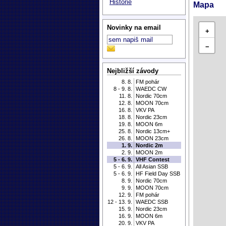
Historie
Mapa
Novinky na email
+
−
Nejbližší závody
8. 8.
FM pohár
8 - 9. 8.
WAEDC CW
11. 8.
Nordic 70cm
12. 8.
MOON 70cm
16. 8.
VKV PA
18. 8.
Nordic 23cm
19. 8.
MOON 6m
25. 8.
Nordic 13cm+
26. 8.
MOON 23cm
1. 9.
Nordic 2m
2. 9.
MOON 2m
5 - 6. 9.
VHF Contest
5 - 6. 9.
All Asian SSB
5 - 6. 9.
HF Field Day SSB
8. 9.
Nordic 70cm
9. 9.
MOON 70cm
12. 9.
FM pohár
12 - 13. 9.
WAEDC SSB
15. 9.
Nordic 23cm
16. 9.
MOON 6m
20. 9.
VKV PA