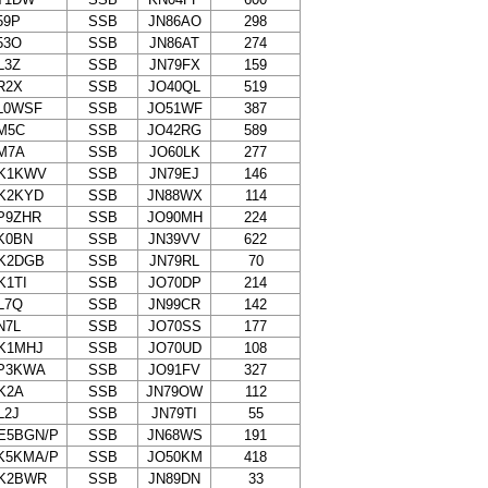
59P
SSB
JN86AO
298
53O
SSB
JN86AT
274
L3Z
SSB
JN79FX
159
R2X
SSB
JO40QL
519
L0WSF
SSB
JO51WF
387
M5C
SSB
JO42RG
589
M7A
SSB
JO60LK
277
K1KWV
SSB
JN79EJ
146
K2KYD
SSB
JN88WX
114
P9ZHR
SSB
JO90MH
224
K0BN
SSB
JN39VV
622
K2DGB
SSB
JN79RL
70
K1TI
SSB
JO70DP
214
L7Q
SSB
JN99CR
142
N7L
SSB
JO70SS
177
K1MHJ
SSB
JO70UD
108
P3KWA
SSB
JO91FV
327
K2A
SSB
JN79OW
112
L2J
SSB
JN79TI
55
E5BGN/P
SSB
JN68WS
191
K5KMA/P
SSB
JO50KM
418
K2BWR
SSB
JN89DN
33