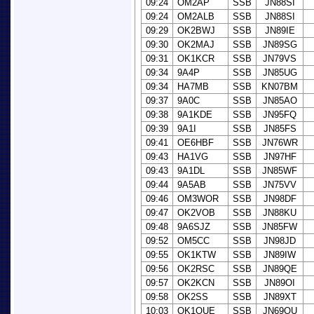
09:24
OM2AP
SSB
JN88SI
09:24
OM2ALB
SSB
JN88SI
09:29
OK2BWJ
SSB
JN89IE
09:30
OK2MAJ
SSB
JN89SG
09:31
OK1KCR
SSB
JN79VS
09:34
9A4P
SSB
JN85UG
09:34
HA7MB
SSB
KN07BM
09:37
9A0C
SSB
JN85AO
09:38
9A1KDE
SSB
JN95FQ
09:39
9A1I
SSB
JN85FS
09:41
OE6HBF
SSB
JN76WR
09:43
HA1VG
SSB
JN97HF
09:43
9A1DL
SSB
JN85WF
09:44
9A5AB
SSB
JN75VV
09:46
OM3WOR
SSB
JN98DF
09:47
OK2VOB
SSB
JN88KU
09:48
9A6SJZ
SSB
JN85FW
09:52
OM5CC
SSB
JN98JD
09:55
OK1KTW
SSB
JN89IW
09:56
OK2RSC
SSB
JN89QE
09:57
OK2KCN
SSB
JN89OI
09:58
OK2SS
SSB
JN89XT
10:03
OK1OUE
SSB
JN69OU