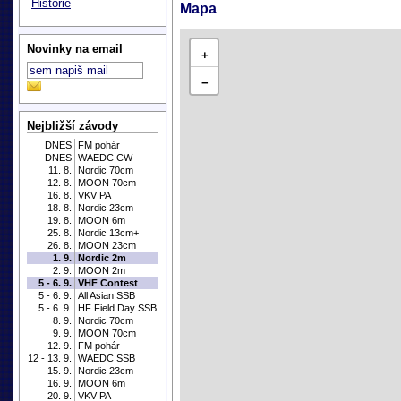
Historie
Mapa
Novinky na email
+
−
Nejbližší závody
DNES
FM pohár
DNES
WAEDC CW
11. 8.
Nordic 70cm
12. 8.
MOON 70cm
16. 8.
VKV PA
18. 8.
Nordic 23cm
19. 8.
MOON 6m
25. 8.
Nordic 13cm+
26. 8.
MOON 23cm
1. 9.
Nordic 2m
2. 9.
MOON 2m
5 - 6. 9.
VHF Contest
5 - 6. 9.
All Asian SSB
5 - 6. 9.
HF Field Day SSB
8. 9.
Nordic 70cm
9. 9.
MOON 70cm
12. 9.
FM pohár
12 - 13. 9.
WAEDC SSB
15. 9.
Nordic 23cm
16. 9.
MOON 6m
20. 9.
VKV PA