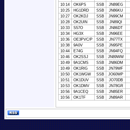
10:14
OK6PS
SSB
JN89EG
10:25
HG1DRD
SSB
JN86KU
10:27
OK2KDJ
SSB
JN99CM
10:28
OK2UIN
SSB
JN89QI
10:33
S57O
SSB
JN86DT
10:34
HG3X
SSB
JN96EE
10:36
OE3PVC/P
SSB
JN77TX
10:38
9A0V
SSB
JN95PE
10:44
E74G
SSB
JN94FQ
10:46
OK2SSJ
SSB
JN89WW
10:49
9A1CMS
SSB
JN86DM
10:49
OK1RIG
SSB
JN79WF
10:50
OK1WGW
SSB
JO60WP
10:51
OK1DUV
SSB
JO70DB
10:53
OK1DMV
SSB
JN78GR
10:56
9A1CEQ
SSB
JN85ER
10:56
OK1TF
SSB
JN89AR