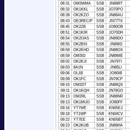
08:31
OM3WMA
SSB
JN88RT
08:32
OK1KKL
SSB
JO70PO
08:39
OK2KZO
SSB
JN88AU
08:43
OE3REC/P
SSB
JN77TX
08:45
OK2ZB
SSB
JO80OB
08:51
OK1KIR
SSB
JO70DH
08:54
OK2OAS
SSB
JN89DO
08:55
OK2BXI
SSB
JN89ID
08:58
OK2KHD
SSB
JN88OX
08:59
OM3ID
SSB
JN88ME
09:02
OK2KJI
SSB
JN79TI
09:03
9A1N
SSB
JN85LI
09:06
OL1B
SSB
JO80IB
09:09
OK1FC
SSB
JN79CP
09:10
OM2DT
SSB
JN88QS
09:11
OK1KQH
SSB
JN79GO
09:13
OM2RL
SSB
JN88NR
09:13
OK1MUO
SSB
JO80FF
09:16
YT7WE
SSB
KN05EJ
09:18
YT1WP
SSB
KN04CV
09:22
YT7EE
SSB
KN05BT
09:23
OK2KUB
SSB
JN89HA