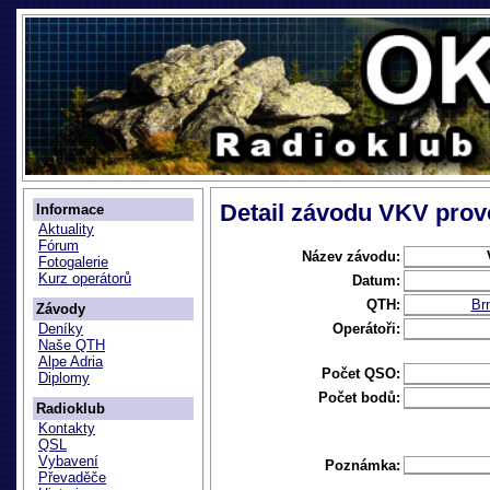
Detail závodu VKV provo
Informace
Aktuality
Fórum
Název závodu:
Fotogalerie
Kurz operátorů
Datum:
QTH:
Br
Závody
Operátoři:
Deníky
Naše QTH
Alpe Adria
Počet QSO:
Diplomy
Počet bodů:
Radioklub
Kontakty
QSL
Vybavení
Poznámka:
Převaděče