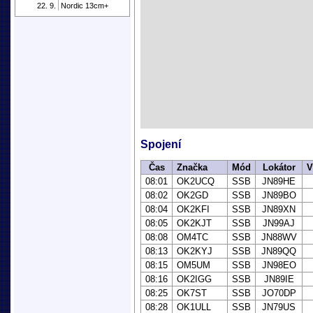
22. 9.
Nordic 13cm+
Spojení
Čas
Značka
Mód
Lokátor
V
08:01
OK2UCQ
SSB
JN89HE
08:02
OK2GD
SSB
JN89BO
08:04
OK2KFI
SSB
JN89XN
08:05
OK2KJT
SSB
JN99AJ
08:08
OM4TC
SSB
JN88WV
08:13
OK2KYJ
SSB
JN89QQ
08:15
OM5UM
SSB
JN98EO
08:16
OK2IGG
SSB
JN89IE
08:25
OK7ST
SSB
JO70DP
08:28
OK1ULL
SSB
JN79US