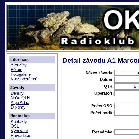
Detail závodu A1 Marco
Informace
Aktuality
Fórum
Název závodu:
Fotogalerie
Kurz operátorů
Datum:
QTH:
Br
Závody
Operátoři:
Deníky
Naše QTH
Alpe Adria
Počet QSO:
Diplomy
Počet bodů:
Radioklub
Kontakty
QSL
Vybavení
Poznámka:
Převaděče