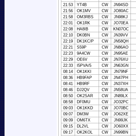
21:53
YT4B
CW
JN94SD
21:56
OK1MV
CW
JO80AC
21:58
OM3RBS
CW
JN98KJ
22:01
OK1RK
CW
JO70EA
22:08
HA8IB
CW
KN07OC
22:10
DK0BN
CW
JN39VV
22:19
DK1KC/P
CW
JN58QH
22:21
S59P
CW
JN86AO
22:23
9A4CW
CW
JN95AE
22:29
OE6V
CW
JN76XU
22:33
I5PVA/5
CW
JN63GN
08:14
OK1KKI
CW
JN79NF
08:36
HB9FAP
CW
JN47PH
08:41
HB9RF
CW
JN37XH
08:46
DJ2QV
CW
JN58UA
08:50
OK2SAR
CW
JN89LX
08:58
DF0MU
CW
JO32PC
09:03
OK1KKD
CW
JO70BC
09:07
DM3W
CW
JO62XE
09:09
OM6TX
CW
JN99JK
09:15
DL2VL
CW
JO60XX
09:17
OK2KOL
CW
JN99BN