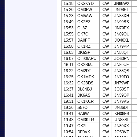
15:18
OK2KYD
CW
JN88WX
15:20
OM3FW
CW
JN98ET
15:23
OM5AW
CW
JN88XH
15:49
OK2EZ
CW
JN99BS
15:53
OL3Z
CW
JN79FX
15:55
OK7O
CW
JN69OU
15:57
DA0FF
CW
JO40XL
15:58
OK1RZ
CW
JN79PP
16:03
DK6SP
CW
JN58QH
16:07
OL90IARU
CW
JO60RN
16:11
OK2BMJ
CW
JN89UE
16:22
OM2DT
CW
JN88QS
16:25
OK1MDK
CW
JN79TO
16:32
OK2BDS
CW
JN79WF
16:37
DL8NBJ
CW
JO50SF
16:41
DK6AS
CW
JN59OP
19:31
OK1KCR
CW
JN79VS
19:36
S57O
CW
JN86DT
19:41
HA6W
CW
KN08FB
19:43
OM3KTR
CW
JN88SI
19:47
OK2I
CW
JN89XX
19:54
DF0VK
CW
JO50VF