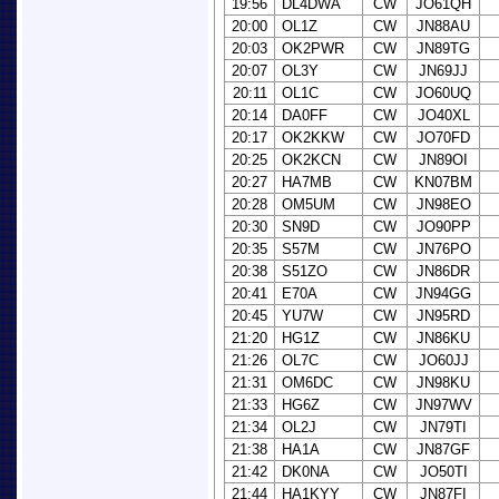
19:56
DL4DWA
CW
JO61QH
20:00
OL1Z
CW
JN88AU
20:03
OK2PWR
CW
JN89TG
20:07
OL3Y
CW
JN69JJ
20:11
OL1C
CW
JO60UQ
20:14
DA0FF
CW
JO40XL
20:17
OK2KKW
CW
JO70FD
20:25
OK2KCN
CW
JN89OI
20:27
HA7MB
CW
KN07BM
20:28
OM5UM
CW
JN98EO
20:30
SN9D
CW
JO90PP
20:35
S57M
CW
JN76PO
20:38
S51ZO
CW
JN86DR
20:41
E70A
CW
JN94GG
20:45
YU7W
CW
JN95RD
21:20
HG1Z
CW
JN86KU
21:26
OL7C
CW
JO60JJ
21:31
OM6DC
CW
JN98KU
21:33
HG6Z
CW
JN97WV
21:34
OL2J
CW
JN79TI
21:38
HA1A
CW
JN87GF
21:42
DK0NA
CW
JO50TI
21:44
HA1KYY
CW
JN87FI