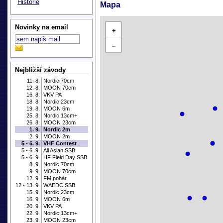
Historie
Mapa
Novinky na email
+
−
Nejbližší závody
11. 8.
Nordic 70cm
12. 8.
MOON 70cm
16. 8.
VKV PA
18. 8.
Nordic 23cm
19. 8.
MOON 6m
25. 8.
Nordic 13cm+
26. 8.
MOON 23cm
1. 9.
Nordic 2m
2. 9.
MOON 2m
5 - 6. 9.
VHF Contest
5 - 6. 9.
All Asian SSB
5 - 6. 9.
HF Field Day SSB
8. 9.
Nordic 70cm
9. 9.
MOON 70cm
12. 9.
FM pohár
12 - 13. 9.
WAEDC SSB
15. 9.
Nordic 23cm
16. 9.
MOON 6m
20. 9.
VKV PA
22. 9.
Nordic 13cm+
23. 9.
MOON 23cm