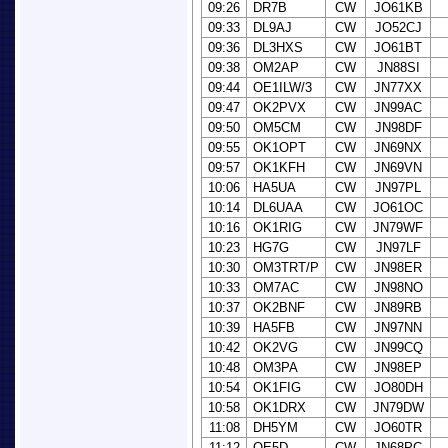
09:26
DR7B
CW
JO61KB
09:33
DL9AJ
CW
JO52CJ
09:36
DL3HXS
CW
JO61BT
09:38
OM2AP
CW
JN88SI
09:44
OE1ILW/3
CW
JN77XX
09:47
OK2PVX
CW
JN99AC
09:50
OM5CM
CW
JN98DF
09:55
OK1OPT
CW
JN69NX
09:57
OK1KFH
CW
JN69VN
10:06
HA5UA
CW
JN97PL
10:14
DL6UAA
CW
JO61OC
10:16
OK1RIG
CW
JN79WF
10:23
HG7G
CW
JN97LF
10:30
OM3TRT/P
CW
JN98ER
10:33
OM7AC
CW
JN98NO
10:37
OK2BNF
CW
JN89RB
10:39
HA5FB
CW
JN97NN
10:42
OK2VG
CW
JN99CQ
10:48
OM3PA
CW
JN98EP
10:54
OK1FIG
CW
JO80DH
10:58
OK1DRX
CW
JN79DW
11:08
DH5YM
CW
JO60TR
11:12
OE5D
CW
JN68PC