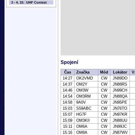
3 - 4. 10.
UHF Contest
Spojení
Čas
Značka
Mód
Lokátor
V
14:27
OK2VMD
CW
JN89DO
14:37
OM2Y
CW
JN88RS
14:46
OM3W
CW
JN99CH
14:54
OM3RM
CW
JN88QA
14:58
9A0V
CW
JN95PE
15:03
S59ABC
CW
JN76TO
15:07
HG7F
CW
JN97KR
15:09
OM3KII
CW
JN88UU
15:11
OM6A
CW
JN99JC
15:16
OM8A
CW
JN87WV