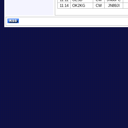
11:14
OK2KG
CW
JN89JI