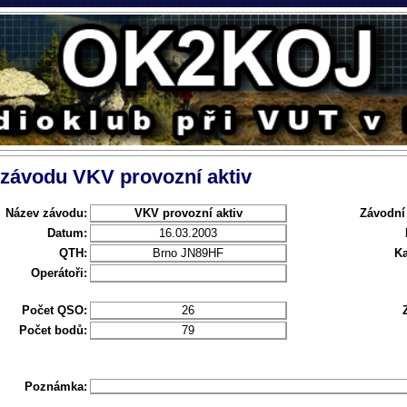
 závodu VKV provozní aktiv
Název závodu:
VKV provozní aktiv
Závodní
Datum:
16.03.2003
QTH:
Brno JN89HF
Ka
Operátoři:
Počet QSO:
26
Počet bodů:
79
Poznámka: