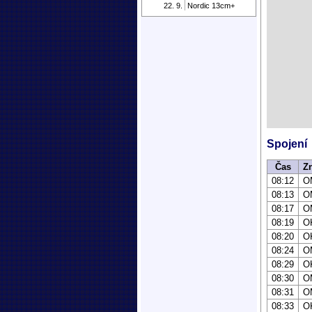
22. 9.
Nordic 13cm+
Spojení
Čas
Z
08:12
O
08:13
O
08:17
O
08:19
O
08:20
O
08:24
O
08:29
O
08:30
O
08:31
O
08:33
O