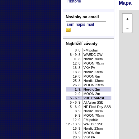
Historie
Mapa
Novinky na email
+
−
Nejbližší závody
8. 8.
FM pohár
8 - 9. 8.
WAEDC CW
11. 8.
Nordic 70cm
12. 8.
MOON 70cm
16. 8.
VKV PA
18. 8.
Nordic 23cm
19. 8.
MOON 6m
25. 8.
Nordic 13cm+
26. 8.
MOON 23cm
1. 9.
Nordic 2m
2. 9.
MOON 2m
5 - 6. 9.
VHF Contest
5 - 6. 9.
All Asian SSB
5 - 6. 9.
HF Field Day SSB
8. 9.
Nordic 70cm
9. 9.
MOON 70cm
12. 9.
FM pohár
12 - 13. 9.
WAEDC SSB
15. 9.
Nordic 23cm
16. 9.
MOON 6m
20. 9.
VKV PA