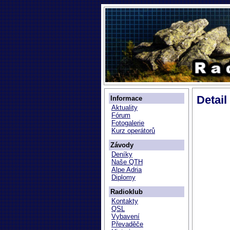
Detail
Informace
Aktuality
Fórum
Fotogalerie
Kurz operátorů
Závody
Deníky
Naše QTH
Alpe Adria
Diplomy
Radioklub
Kontakty
QSL
Vybavení
Převaděče