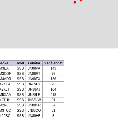
načka
Mód
Lokátor
Vzdálenost
M3EA
SSB
JN88PA
143
M3CQF
SSB
JN88RT
76
M4ADR
SSB
JN98FX
136
K2KEA
SSB
JN89EJ
26
K2KJT
SSB
JN99AJ
104
M5XAA
SSB
JN88LE
118
K2TUH
SSB
JN88VW
91
M2RL
SSB
JN88NR
67
M3TCC
SSB
JN88QQ
81
K2FSC
SSB
JN89HE
5