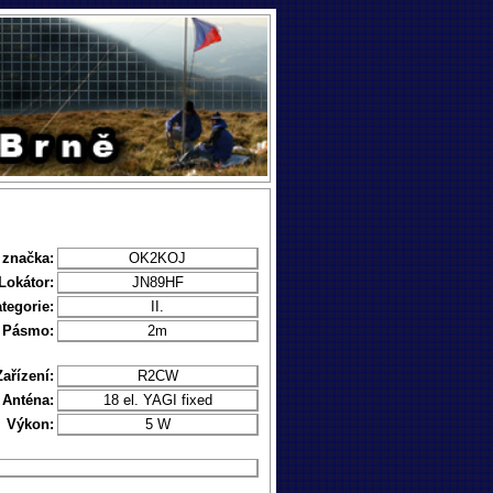
 značka:
OK2KOJ
Lokátor:
JN89HF
tegorie:
II.
Pásmo:
2m
Zařízení:
R2CW
Anténa:
18 el. YAGI fixed
Výkon:
5 W