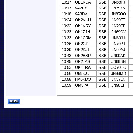
10:17
OE1KDA
SSB
JN88FJ
10:17
9A2EY
SSB
JN75XV
10:18
9A3DVL
SSB
JN85OO
10:24
OK2VUH
SSB
JN99FT
10:32
OK1VRY
SSB
JN79FP
10:33
OK1ZJH
SSB
JN69OV
10:33
OK1CRM
SSB
JN69JJ
10:36
OK2GD
SSB
JN79PJ
10:39
OK2KJT
SSB
JN99AJ
10:43
OK2BSP
SSB
JN99AK
10:45
OK2TAS
SSB
JN99BN
10:53
OK1TRW
SSB
JO70HC
10:56
OM5CC
SSB
JN98MD
10:59
HA5KDQ
SSB
JN97LN
10:59
OM3PA
SSB
JN98EP