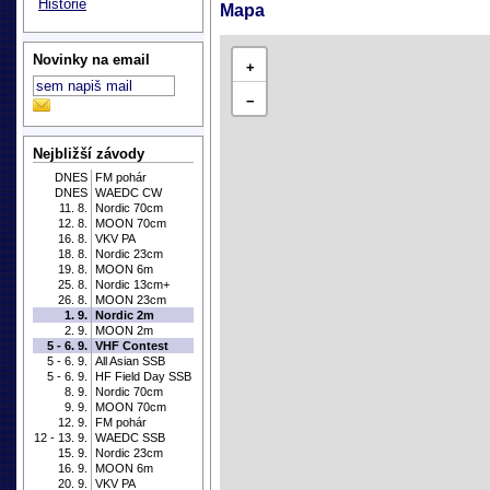
Historie
Mapa
Novinky na email
+
−
Nejbližší závody
DNES
FM pohár
DNES
WAEDC CW
11. 8.
Nordic 70cm
12. 8.
MOON 70cm
16. 8.
VKV PA
18. 8.
Nordic 23cm
19. 8.
MOON 6m
25. 8.
Nordic 13cm+
26. 8.
MOON 23cm
1. 9.
Nordic 2m
2. 9.
MOON 2m
5 - 6. 9.
VHF Contest
5 - 6. 9.
All Asian SSB
5 - 6. 9.
HF Field Day SSB
8. 9.
Nordic 70cm
9. 9.
MOON 70cm
12. 9.
FM pohár
12 - 13. 9.
WAEDC SSB
15. 9.
Nordic 23cm
16. 9.
MOON 6m
20. 9.
VKV PA