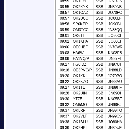
08:55
OK1FHI
SSB
JO70GS
08:55
OK2KYK
SSB
JN89NB
08:57
OK1OAZ
SSB
JO70FC
08:57
OK2UCQ
SSB
JO80LF
08:58
SP6KEP
SSB
JO90BL
08:59
OM3TCC
SSB
JN88QQ
09:01
OK6TT
SSB
JO80CI
09:01
OK1KHA
SSB
JO80CI
09:06
OE6HBF
SSB
JN76WR
09:08
HA6W
SSB
KN08FB
09:09
HA1VQ/P
SSB
JN87FI
09:17
HG6IDZ
SSB
JN97UT
09:18
OE3PVC/P
SSB
JN88LD
09:20
OK1KKL
SSB
JO70PO
09:22
OK2KZO
SSB
JN88AU
09:27
OK1TE
SSB
JN89HF
09:28
OK2UIN
SSB
JN89QI
09:30
YT7E
SSB
KN05BT
09:32
OM5MO
SSB
JN98EJ
09:37
OK5RP
SSB
JN99HQ
09:37
OK2VLT
SSB
JN99CS
09:38
OK1BLU
SSB
JO80HA
09:39
OK2HPI
SSB
JN89UE