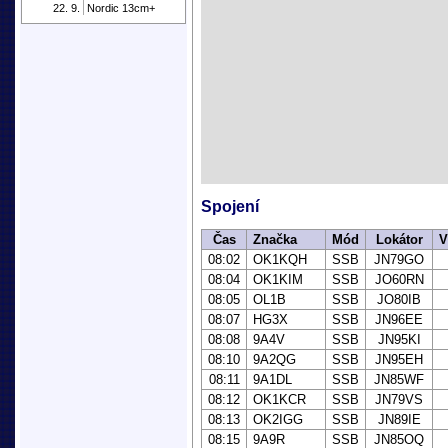
22. 9.
Nordic 13cm+
Spojení
Čas
Značka
Mód
Lokátor
V
08:02
OK1KQH
SSB
JN79GO
08:04
OK1KIM
SSB
JO60RN
08:05
OL1B
SSB
JO80IB
08:07
HG3X
SSB
JN96EE
08:08
9A4V
SSB
JN95KI
08:10
9A2QG
SSB
JN95EH
08:11
9A1DL
SSB
JN85WF
08:12
OK1KCR
SSB
JN79VS
08:13
OK2IGG
SSB
JN89IE
08:15
9A9R
SSB
JN85OQ