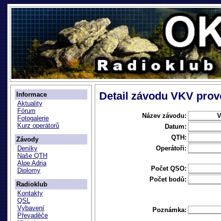
Detail závodu VKV provo
Informace
Aktuality
Fórum
Název závodu:
V
Fotogalerie
Kurz operátorů
Datum:
QTH:
Závody
Operátoři:
Deníky
Naše QTH
Alpe Adria
Počet QSO:
Diplomy
Počet bodů:
Radioklub
Kontakty
QSL
Vybavení
Poznámka:
Převaděče