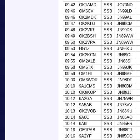
09:42
OK1AMD
SSB
JO70ND
09:46
OM6CV
SSB
JN99LD
09:46
OK2MDK
SSB
JN99AL
09:47
OK2KDJ
SSB
JN99CM
09:48
OK2VIR
SSB
JN99DS
09:49
OK2BSH
SSB
JN89WW
09:50
OK2VPA
SSB
JN89WW
09:53
HG1Z
SSB
JN86KU
09:54
OK2KCN
SSB
JN89OI
09:55
OM2ALB
SSB
JN88SI
09:58
OM6TX
SSB
JN99JK
09:59
OM1HI
SSB
JN88ME
10:00
OM3WOR
SSB
JN98DF
10:10
9A1CMS
SSB
JN86DM
10:10
OK9KOP
SSB
JN89JJ
10:12
9A2GA
SSB
JN75WR
10:12
9A5AB
SSB
JN75VV
10:13
OK2VOB
SSB
JN88KU
10:14
9A0C
SSB
JN85AO
10:14
9A9I
SSB
JN85FS
10:16
OE1PAB
SSB
JN88FJ
10:16
9A2YF
SSB
JN85OO