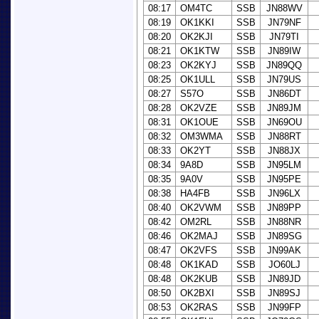
08:17
OM4TC
SSB
JN88WV
08:19
OK1KKI
SSB
JN79NF
08:20
OK2KJI
SSB
JN79TI
08:21
OK1KTW
SSB
JN89IW
08:23
OK2KYJ
SSB
JN89QQ
08:25
OK1ULL
SSB
JN79US
08:27
S57O
SSB
JN86DT
08:28
OK2VZE
SSB
JN89JM
08:31
OK1OUE
SSB
JN69OU
08:32
OM3WMA
SSB
JN88RT
08:33
OK2YT
SSB
JN88JX
08:34
9A8D
SSB
JN95LM
08:35
9A0V
SSB
JN95PE
08:38
HA4FB
SSB
JN96LX
08:40
OK2VWM
SSB
JN89PP
08:42
OM2RL
SSB
JN88NR
08:46
OK2MAJ
SSB
JN89SG
08:47
OK2VFS
SSB
JN99AK
08:48
OK1KAD
SSB
JO60LJ
08:48
OK2KUB
SSB
JN89JD
08:50
OK2BXI
SSB
JN89SJ
08:53
OK2RAS
SSB
JN99FP