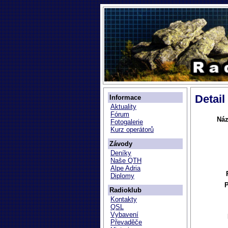
Detail
Informace
Aktuality
Fórum
Náz
Fotogalerie
Kurz operátorů
Závody
Deníky
Naše QTH
Alpe Adria
Diplomy
P
Radioklub
Kontakty
QSL
Vybavení
Převaděče