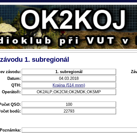
 závodu 1. subregionál
ev závodu:
1. subregionál
Zá
Datum:
04.03.2018
QTH:
Krajina (514 mnm)
Operátoři:
OK2ALP;OK2CM;OK2MDK;OK5MP
Počet QSO:
100
očet bodů:
22793
Poznámka: