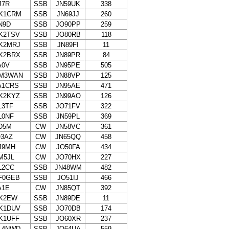
J7R
SSB
JN59UK
338
K1CRM
SSB
JN69JJ
260
N9D
SSB
JO90PP
259
K2TSV
SSB
JO80RB
118
K2MRJ
SSB
JN89FI
11
K2BRX
SSB
JN89PR
84
A0V
SSB
JN95PE
505
M3WAN
SSB
JN88VP
125
A1CRS
SSB
JN95AE
471
K2KYZ
SSB
JN99AO
126
L3TF
SSB
JO71FV
322
L0NF
SSB
JN59PL
369
D5M
CW
JN58VC
361
Q3AZ
CW
JN65QQ
458
J9MH
CW
JO50FA
434
M5JL
CW
JO70HX
227
L2CC
SSB
JN48WM
482
F0GEB
SSB
JO51IJ
466
A1E
CW
JN85QT
392
K2EW
SSB
JN89DE
11
K1DUV
SSB
JO70DB
174
K1UFF
SSB
JO60XR
237
L4NWD
SSB
JO64UA
559