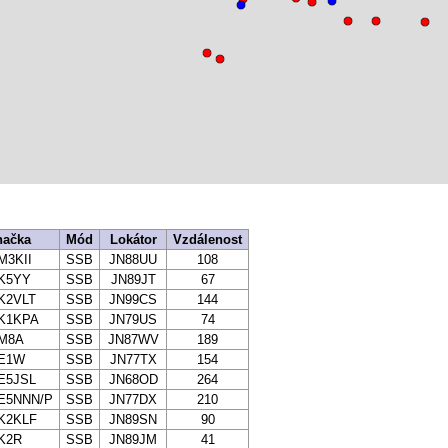
načka
Mód
Lokátor
Vzdálenost
M3KII
SSB
JN88UU
108
K5YY
SSB
JN89JT
67
K2VLT
SSB
JN99CS
144
K1KPA
SSB
JN79US
74
M8A
SSB
JN87WV
189
E1W
SSB
JN77TX
154
E5JSL
SSB
JN68OD
264
E5NNN/P
SSB
JN77DX
210
K2KLF
SSB
JN89SN
90
K2R
SSB
JN89JM
41