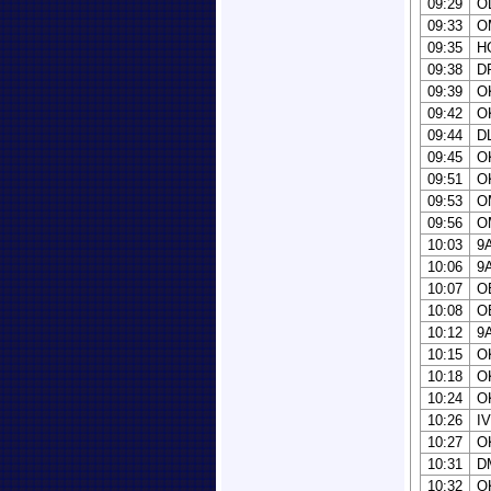
09:29
O
09:33
O
09:35
H
09:38
D
09:39
O
09:42
O
09:44
D
09:45
O
09:51
O
09:53
O
09:56
O
10:03
9
10:06
9
10:07
O
10:08
O
10:12
9
10:15
O
10:18
O
10:24
O
10:26
I
10:27
O
10:31
D
10:32
O