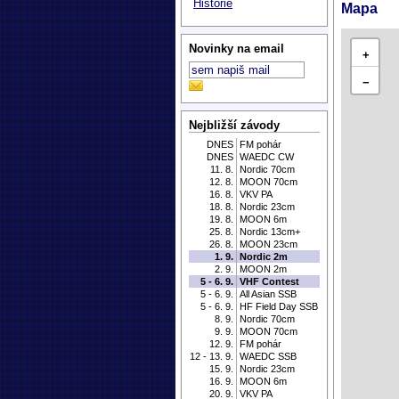
Historie
Mapa
Novinky na email
+
−
Nejbližší závody
DNES
FM pohár
DNES
WAEDC CW
11. 8.
Nordic 70cm
12. 8.
MOON 70cm
16. 8.
VKV PA
18. 8.
Nordic 23cm
19. 8.
MOON 6m
25. 8.
Nordic 13cm+
26. 8.
MOON 23cm
1. 9.
Nordic 2m
2. 9.
MOON 2m
5 - 6. 9.
VHF Contest
5 - 6. 9.
All Asian SSB
5 - 6. 9.
HF Field Day SSB
8. 9.
Nordic 70cm
9. 9.
MOON 70cm
12. 9.
FM pohár
12 - 13. 9.
WAEDC SSB
15. 9.
Nordic 23cm
16. 9.
MOON 6m
20. 9.
VKV PA