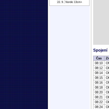
22. 9.
Nordic 13cm+
Spojení
Čas
Z
08:10
O
08:12
O
08:14
O
08:15
O
08:16
O
08:18
O
08:20
O
08:21
O
08:22
O
08:24
O