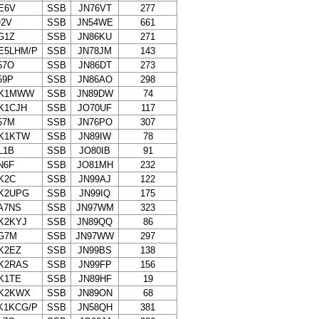
E6V
SSB
JN76VT
277
O2V
SSB
JN54WE
661
G1Z
SSB
JN86KU
271
E5LHM/P
SSB
JN78JM
143
57O
SSB
JN86DT
273
59P
SSB
JN86AO
298
K1MWW
SSB
JN89DW
74
K1CJH
SSB
JO70UF
117
57M
SSB
JN76PO
307
K1KTW
SSB
JN89IW
78
L1B
SSB
JO80IB
91
N6F
SSB
JO81MH
232
K2C
SSB
JN99AJ
122
K2UPG
SSB
JN99IQ
175
A7NS
SSB
JN97WM
323
K2KYJ
SSB
JN89QQ
86
G7M
SSB
JN97WW
297
K2EZ
SSB
JN99BS
138
K2RAS
SSB
JN99FP
156
K1TE
SSB
JN89HF
19
K2KWX
SSB
JN89ON
68
K1KCG/P
SSB
JN58QH
381