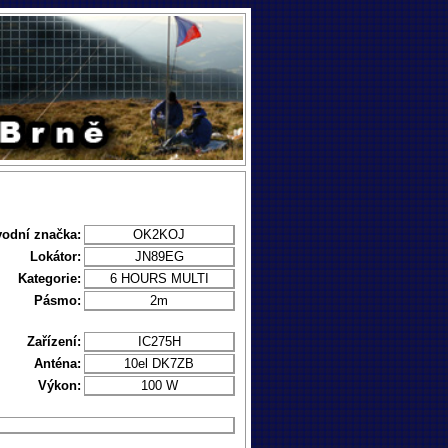
vodní značka:
OK2KOJ
Lokátor:
JN89EG
Kategorie:
6 HOURS MULTI
Pásmo:
2m
Zařízení:
IC275H
Anténa:
10el DK7ZB
Výkon:
100 W