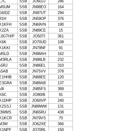
L7C
SSB
JO60JJ
286
M5UM
SSB
JN98EO
164
G6IDZ
SSB
JN97UT
294
R1H
SSB
JN59OP
376
K1KFH
SSB
JN69VN
190
K2ZA
SSB
JN89CE
15
L0GTH/P
SSB
JO50TI
361
K6K
SSB
JO70UD
108
K1KKI
SSB
JN79NF
91
M5LD
SSB
JN98AH
162
M3RLA
SSB
JN98LB
232
A5RJ
SSB
JN86EL
310
A5AB
SSB
JN75VV
378
E1HHB
SSB
JN88EE
120
E3GRA
SSB
JN88AB
137
A9I
SSB
JN85FS
389
K6C
SSB
JO80IB
91
K1DHP
SSB
JO60VP
240
K2SSJ
SSB
JN89WW
131
V3WMS
SSB
JN65RU
438
K1KCR
SSB
JN79VS
70
M3W
SSB
JO62XE
366
K1NPF
SSB
JO70RL
150