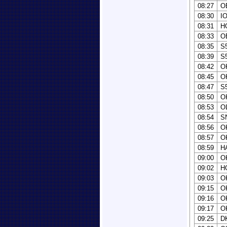
08:27
O
08:30
I
08:31
H
08:33
O
08:35
S
08:39
S
08:42
O
08:45
O
08:47
S
08:50
O
08:53
O
08:54
S
08:56
O
08:57
O
08:59
H
09:00
O
09:02
H
09:03
O
09:15
O
09:16
O
09:17
O
09:25
D