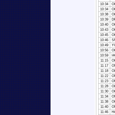
10:34
O
10:34
O
10:38
O
10:39
D
10:40
O
10:43
O
10:45
O
10:46
S
10:49
Y
10:56
O
10:59
I
11:15
O
11:17
O
11:18
O
11:22
O
11:23
O
11:28
O
11:30
O
11:34
O
11:38
O
11:40
O
11:46
H