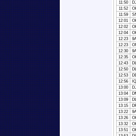
11:50
D
11:52
O
11:59
S
12:01
O
12:02
O
12:04
O
12:23
9
12:23
O
12:30
9
12:35
O
12:43
D
12:50
D
12:53
D
12:56
I
13:00
D
13:04
D
13:09
D
13:15
D
13:22
9
13:26
O
13:32
O
13:51
O
13:53
D