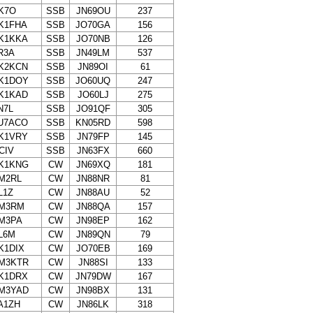
K7O
SSB
JN69OU
237
K1FHA
SSB
JO70GA
156
K1KKA
SSB
JO70NB
126
R3A
SSB
JN49LM
537
K2KCN
SSB
JN89OI
61
K1DOY
SSB
JO60UQ
247
K1KAD
SSB
JO60LJ
275
N7L
SSB
JO91QF
305
U7ACO
SSB
KN05RD
598
K1VRY
SSB
JN79FP
145
4CIV
SSB
JN63FX
660
K1KNG
CW
JN69XQ
181
M2RL
CW
JN88NR
81
L1Z
CW
JN88AU
52
M3RM
CW
JN88QA
157
M3PA
CW
JN98EP
162
L6M
CW
JN89QN
79
K1DIX
CW
JO70EB
169
M3KTR
CW
JN88SI
133
K1DRX
CW
JN79DW
167
M3YAD
CW
JN98BX
131
A1ZH
CW
JN86LK
318