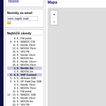
Historie
Mapa
Novinky na email
+
−
Nejbližší závody
8. 8.
FM pohár
8 - 9. 8.
WAEDC CW
11. 8.
Nordic 70cm
12. 8.
MOON 70cm
16. 8.
VKV PA
18. 8.
Nordic 23cm
19. 8.
MOON 6m
25. 8.
Nordic 13cm+
26. 8.
MOON 23cm
1. 9.
Nordic 2m
2. 9.
MOON 2m
5 - 6. 9.
VHF Contest
5 - 6. 9.
All Asian SSB
5 - 6. 9.
HF Field Day SSB
8. 9.
Nordic 70cm
9. 9.
MOON 70cm
12. 9.
FM pohár
12 - 13. 9.
WAEDC SSB
15. 9.
Nordic 23cm
16. 9.
MOON 6m
20. 9.
VKV PA