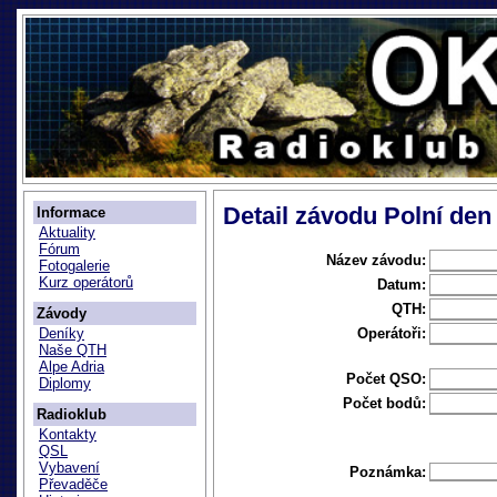
Detail závodu Polní de
Informace
Aktuality
Fórum
Název závodu:
Fotogalerie
Kurz operátorů
Datum:
QTH:
Závody
Operátoři:
Deníky
Naše QTH
Alpe Adria
Počet QSO:
Diplomy
Počet bodů:
Radioklub
Kontakty
QSL
Vybavení
Poznámka:
Převaděče