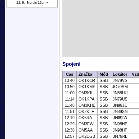
22. 9.
Nordic 13cm+
Spojení
Čas
Značka
Mód
Lokátor
Vzd
10:40
OK1KCR
SSB
JN79VS
10:50
OK1KMP
SSB
JO70SM
11:00
OM3KII
SSB
JN88UU
11:14
OK1KPA
SSB
JN79US
11:48
OM3KHE
SSB
JN99JC
11:51
OK2KLF
SSB
JN89SN
12:19
OK5RA
SSB
JN89IW
12:29
OM3FW
SSB
JN98HP
12:36
OM5AA
SSB
JN98HP
12:57
OK2DGB
SSB
JN79RL