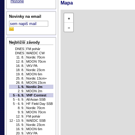
Historie
Mapa
Novinky na email
+
−
Nejbližší závody
DNES
FM pohár
DNES
WAEDC CW
11. 8.
Nordic 70cm
12. 8.
MOON 70cm
16. 8.
VKV PA
18. 8.
Nordic 23cm
19. 8.
MOON 6m
25. 8.
Nordic 13cm+
26. 8.
MOON 23cm
1. 9.
Nordic 2m
2. 9.
MOON 2m
5 - 6. 9.
VHF Contest
5 - 6. 9.
All Asian SSB
5 - 6. 9.
HF Field Day SSB
8. 9.
Nordic 70cm
9. 9.
MOON 70cm
12. 9.
FM pohár
12 - 13. 9.
WAEDC SSB
15. 9.
Nordic 23cm
16. 9.
MOON 6m
20. 9.
VKV PA