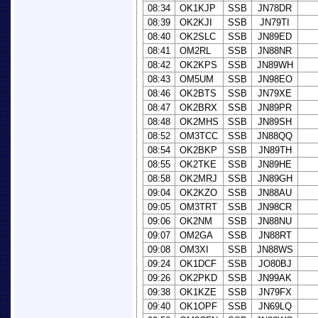
08:34
OK1KJP
SSB
JN78DR
08:39
OK2KJI
SSB
JN79TI
08:40
OK2SLC
SSB
JN89ED
08:41
OM2RL
SSB
JN88NR
08:42
OK2KPS
SSB
JN89WH
08:43
OM5UM
SSB
JN98EO
08:46
OK2BTS
SSB
JN79XE
08:47
OK2BRX
SSB
JN89PR
08:48
OK2MHS
SSB
JN89SH
08:52
OM3TCC
SSB
JN88QQ
08:54
OK2BKP
SSB
JN89TH
08:55
OK2TKE
SSB
JN89HE
08:58
OK2MRJ
SSB
JN89GH
09:04
OK2KZO
SSB
JN88AU
09:05
OM3TRT
SSB
JN98CR
09:06
OK2NM
SSB
JN88NU
09:07
OM2GA
SSB
JN88RT
09:08
OM3XI
SSB
JN88WS
09:24
OK1DCF
SSB
JO80BJ
09:26
OK2PKD
SSB
JN99AK
09:38
OK1KZE
SSB
JN79FX
09:40
OK1OPF
SSB
JN69LQ