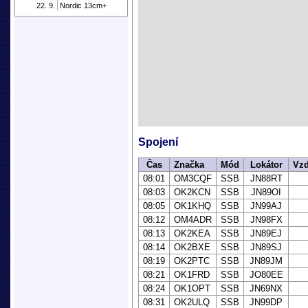
22. 9.
Nordic 13cm+
Spojení
Čas
Značka
Mód
Lokátor
Vzd
08:01
OM3CQF
SSB
JN88RT
08:03
OK2KCN
SSB
JN89OI
08:05
OK1KHQ
SSB
JN99AJ
08:12
OM4ADR
SSB
JN98FX
08:13
OK2KEA
SSB
JN89EJ
08:14
OK2BXE
SSB
JN89SJ
08:19
OK2PTC
SSB
JN89JM
08:21
OK1FRD
SSB
JO80EE
08:24
OK1OPT
SSB
JN69NX
08:31
OK2ULQ
SSB
JN99DP