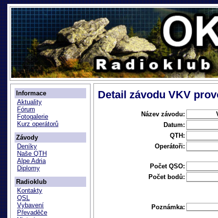
Detail závodu VKV provo
Informace
Aktuality
Fórum
Název závodu:
Fotogalerie
Kurz operátorů
Datum:
QTH:
Závody
Operátoři:
Deníky
Naše QTH
Alpe Adria
Počet QSO:
Diplomy
Počet bodů:
Radioklub
Kontakty
QSL
Vybavení
Poznámka:
Převaděče