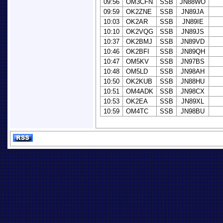
09:56
OM3CFN
SSB
JN88WO
09:59
OK2ZNE
SSB
JN89JA
10:03
OK2AR
SSB
JN89IE
10:10
OK2VQG
SSB
JN89JS
10:37
OK2BMJ
SSB
JN89VD
10:46
OK2BFI
SSB
JN89QH
10:47
OM5KV
SSB
JN97BS
10:48
OM5LD
SSB
JN98AH
10:50
OK2KUB
SSB
JN88HU
10:51
OM4ADK
SSB
JN98CX
10:53
OK2EA
SSB
JN89XL
10:59
OM4TC
SSB
JN98BU