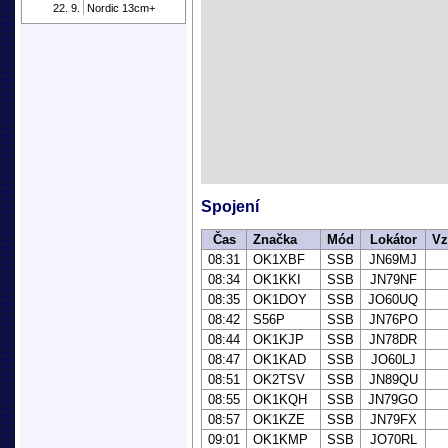
22. 9.
Nordic 13cm+
Spojení
Čas
Značka
Mód
Lokátor
Vz
08:31
OK1XBF
SSB
JN69MJ
08:34
OK1KKI
SSB
JN79NF
08:35
OK1DOY
SSB
JO60UQ
08:42
S56P
SSB
JN76PO
08:44
OK1KJP
SSB
JN78DR
08:47
OK1KAD
SSB
JO60LJ
08:51
OK2TSV
SSB
JN89QU
08:55
OK1KQH
SSB
JN79GO
08:57
OK1KZE
SSB
JN79FX
09:01
OK1KMP
SSB
JO70RL