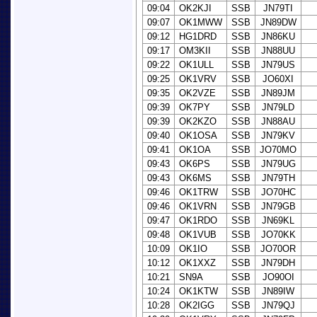
09:04
OK2KJI
SSB
JN79TI
09:07
OK1MWW
SSB
JN89DW
09:12
HG1DRD
SSB
JN86KU
09:17
OM3KII
SSB
JN88UU
09:22
OK1ULL
SSB
JN79US
09:25
OK1VRV
SSB
JO60XI
09:35
OK2VZE
SSB
JN89JM
09:39
OK7PY
SSB
JN79LD
09:39
OK2KZO
SSB
JN88AU
09:40
OK1OSA
SSB
JN79KV
09:41
OK1OA
SSB
JO70MO
09:43
OK6PS
SSB
JN79UG
09:43
OK6MS
SSB
JN79TH
09:46
OK1TRW
SSB
JO70HC
09:46
OK1VRN
SSB
JN79GB
09:47
OK1RDO
SSB
JN69KL
09:48
OK1VUB
SSB
JO70KK
10:09
OK1IO
SSB
JO70OR
10:12
OK1XXZ
SSB
JN79DH
10:21
SN9A
SSB
JO90OI
10:24
OK1KTW
SSB
JN89IW
10:28
OK2IGG
SSB
JN79QJ