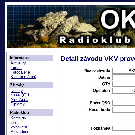
Detail závodu VKV provo
Informace
Aktuality
Fórum
Název závodu:
VKV
Fotogalerie
Kurz operátorů
Datum:
QTH:
Závody
Operátoři:
O
Deníky
Naše QTH
Alpe Adria
Počet QSO:
Diplomy
Počet bodů:
Radioklub
Kontakty
QSL
Vybavení
Poznámka:
Převaděče