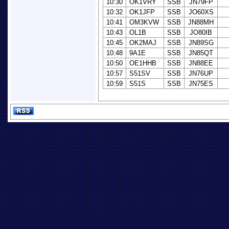
10:30
OK1VRY
SSB
JN79FP
10:32
OK1JFP
SSB
JO60XS
10:41
OM3KVW
SSB
JN88MH
10:43
OL1B
SSB
JO80IB
10:45
OK2MAJ
SSB
JN89SG
10:48
9A1E
SSB
JN85QT
10:50
OE1HHB
SSB
JN88EE
10:57
S51SV
SSB
JN76UP
10:59
S51S
SSB
JN75ES