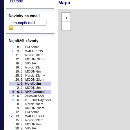
Historie
Mapa
Novinky na email
+
−
Nejbližší závody
8. 8.
FM pohár
8 - 9. 8.
WAEDC CW
11. 8.
Nordic 70cm
12. 8.
MOON 70cm
16. 8.
VKV PA
18. 8.
Nordic 23cm
19. 8.
MOON 6m
25. 8.
Nordic 13cm+
26. 8.
MOON 23cm
1. 9.
Nordic 2m
2. 9.
MOON 2m
5 - 6. 9.
VHF Contest
5 - 6. 9.
All Asian SSB
5 - 6. 9.
HF Field Day SSB
8. 9.
Nordic 70cm
9. 9.
MOON 70cm
12. 9.
FM pohár
12 - 13. 9.
WAEDC SSB
15. 9.
Nordic 23cm
16. 9.
MOON 6m
20. 9.
VKV PA