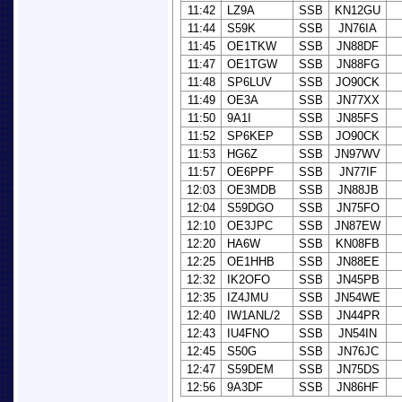
11:42
LZ9A
SSB
KN12GU
11:44
S59K
SSB
JN76IA
11:45
OE1TKW
SSB
JN88DF
11:47
OE1TGW
SSB
JN88FG
11:48
SP6LUV
SSB
JO90CK
11:49
OE3A
SSB
JN77XX
11:50
9A1I
SSB
JN85FS
11:52
SP6KEP
SSB
JO90CK
11:53
HG6Z
SSB
JN97WV
11:57
OE6PPF
SSB
JN77IF
12:03
OE3MDB
SSB
JN88JB
12:04
S59DGO
SSB
JN75FO
12:10
OE3JPC
SSB
JN87EW
12:20
HA6W
SSB
KN08FB
12:25
OE1HHB
SSB
JN88EE
12:32
IK2OFO
SSB
JN45PB
12:35
IZ4JMU
SSB
JN54WE
12:40
IW1ANL/2
SSB
JN44PR
12:43
IU4FNO
SSB
JN54IN
12:45
S50G
SSB
JN76JC
12:47
S59DEM
SSB
JN75DS
12:56
9A3DF
SSB
JN86HF