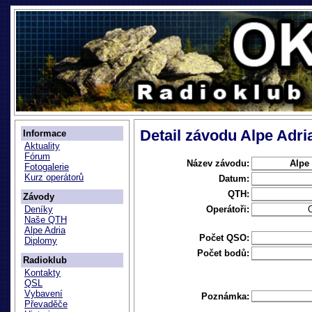
Detail závodu Alpe Adr
Informace
Aktuality
Fórum
Název závodu:
Alpe
Fotogalerie
Kurz operátorů
Datum:
QTH:
Závody
Operátoři:
Deníky
Naše QTH
Alpe Adria
Počet QSO:
Diplomy
Počet bodů:
Radioklub
Kontakty
QSL
Vybavení
Poznámka:
Převaděče