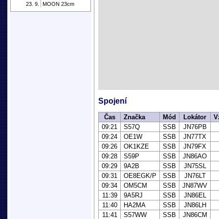
23. 9.
MOON 23cm
Spojení
Čas
Značka
Mód
Lokátor
V
09:21
S57Q
SSB
JN76PB
09:24
OE1W
SSB
JN77TX
09:26
OK1KZE
SSB
JN79FX
09:28
S59P
SSB
JN86AO
09:29
9A2B
SSB
JN75SL
09:31
OE8EGK/P
SSB
JN76LT
09:34
OM5CM
SSB
JN87WV
11:39
9A5RJ
SSB
JN86EL
11:40
HA2MA
SSB
JN86LH
11:41
S57WW
SSB
JN86CM