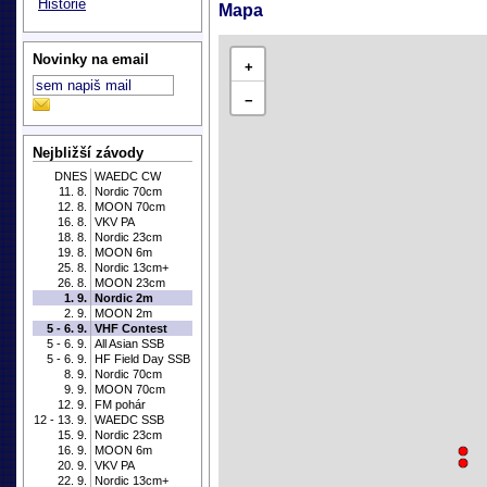
Historie
Mapa
Novinky na email
+
−
Nejbližší závody
DNES
WAEDC CW
11. 8.
Nordic 70cm
12. 8.
MOON 70cm
16. 8.
VKV PA
18. 8.
Nordic 23cm
19. 8.
MOON 6m
25. 8.
Nordic 13cm+
26. 8.
MOON 23cm
1. 9.
Nordic 2m
2. 9.
MOON 2m
5 - 6. 9.
VHF Contest
5 - 6. 9.
All Asian SSB
5 - 6. 9.
HF Field Day SSB
8. 9.
Nordic 70cm
9. 9.
MOON 70cm
12. 9.
FM pohár
12 - 13. 9.
WAEDC SSB
15. 9.
Nordic 23cm
16. 9.
MOON 6m
20. 9.
VKV PA
22. 9.
Nordic 13cm+