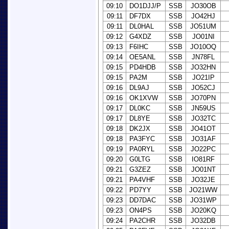
09:10
DO1DJJ/P
SSB
JO30OB
09:11
DF7DX
SSB
JO42HJ
09:11
DL0HAL
SSB
JO51UM
09:12
G4XDZ
SSB
JO01NI
09:13
F6IHC
SSB
JO10OQ
09:14
OE5ANL
SSB
JN78FL
09:15
PD4HDB
SSB
JO32HN
09:15
PA2M
SSB
JO21IP
09:16
DL9AJ
SSB
JO52CJ
09:16
OK1XVW
SSB
JO70PN
09:17
DL0KC
SSB
JN59US
09:17
DL8YE
SSB
JO32TC
09:18
DK2JX
SSB
JO41OT
09:18
PA3FYC
SSB
JO31AF
09:19
PA0RYL
SSB
JO22PC
09:20
G0LTG
SSB
IO81RF
09:21
G3ZEZ
SSB
JO01NT
09:21
PA4VHF
SSB
JO32JE
09:22
PD7YY
SSB
JO21WW
09:23
DD7DAC
SSB
JO31WP
09:23
ON4PS
SSB
JO20KQ
09:24
PA2CHR
SSB
JO32DB