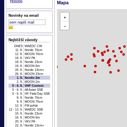
Historie
Mapa
Novinky na email
+
−
Nejbližší závody
DNES
WAEDC CW
11. 8.
Nordic 70cm
12. 8.
MOON 70cm
16. 8.
VKV PA
18. 8.
Nordic 23cm
19. 8.
MOON 6m
25. 8.
Nordic 13cm+
26. 8.
MOON 23cm
1. 9.
Nordic 2m
2. 9.
MOON 2m
5 - 6. 9.
VHF Contest
5 - 6. 9.
All Asian SSB
5 - 6. 9.
HF Field Day SSB
8. 9.
Nordic 70cm
9. 9.
MOON 70cm
12. 9.
FM pohár
12 - 13. 9.
WAEDC SSB
15. 9.
Nordic 23cm
16. 9.
MOON 6m
20. 9.
VKV PA
22. 9.
Nordic 13cm+