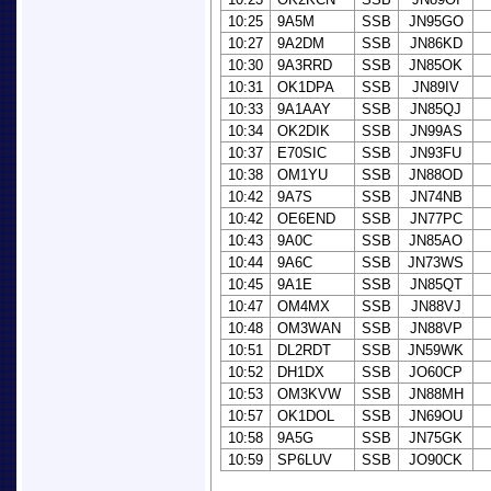
10:25
9A5M
SSB
JN95GO
10:27
9A2DM
SSB
JN86KD
10:30
9A3RRD
SSB
JN85OK
10:31
OK1DPA
SSB
JN89IV
10:33
9A1AAY
SSB
JN85QJ
10:34
OK2DIK
SSB
JN99AS
10:37
E70SIC
SSB
JN93FU
10:38
OM1YU
SSB
JN88OD
10:42
9A7S
SSB
JN74NB
10:42
OE6END
SSB
JN77PC
10:43
9A0C
SSB
JN85AO
10:44
9A6C
SSB
JN73WS
10:45
9A1E
SSB
JN85QT
10:47
OM4MX
SSB
JN88VJ
10:48
OM3WAN
SSB
JN88VP
10:51
DL2RDT
SSB
JN59WK
10:52
DH1DX
SSB
JO60CP
10:53
OM3KVW
SSB
JN88MH
10:57
OK1DOL
SSB
JN69OU
10:58
9A5G
SSB
JN75GK
10:59
SP6LUV
SSB
JO90CK