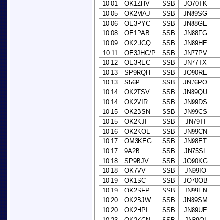
10:01
OK1ZHV
SSB
JO70TK
10:05
OK2MAJ
SSB
JN89SG
10:06
OE3PYC
SSB
JN88GE
10:08
OE1PAB
SSB
JN88FG
10:09
OK2UCQ
SSB
JN89HE
10:11
OE3JHC/P
SSB
JN77PV
10:12
OE3REC
SSB
JN77TX
10:13
SP9RQH
SSB
JO90RE
10:13
S56P
SSB
JN76PO
10:14
OK2TSV
SSB
JN89QU
10:14
OK2VIR
SSB
JN99DS
10:15
OK2BSN
SSB
JN99CS
10:15
OK2KJI
SSB
JN79TI
10:16
OK2KOL
SSB
JN99CN
10:17
OM3KEG
SSB
JN98ET
10:17
9A2B
SSB
JN75SL
10:18
SP9BJV
SSB
JO90KG
10:18
OK7VV
SSB
JN99IO
10:19
OK1SC
SSB
JO70OB
10:19
OK2SFP
SSB
JN99EN
10:20
OK2BJW
SSB
JN89SM
10:20
OK2HPI
SSB
JN89UE
10:23
OK2KCN
SSB
JN89OI