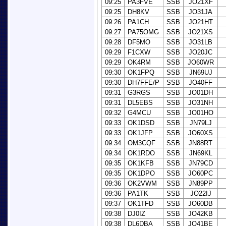
09:25
PA3FVE
SSB
JO21XF
09:25
DH8KV
SSB
JO31JA
09:26
PA1CH
SSB
JO21HT
09:27
PA75OMG
SSB
JO21XS
09:28
DF5MO
SSB
JO31LB
09:29
F1CXW
SSB
JO20JC
09:29
OK4RM
SSB
JO60WR
09:30
OK1FPQ
SSB
JN69UJ
09:30
DH7FFE/P
SSB
JO40FF
09:31
G3RGS
SSB
JO01DH
09:31
DL5EBS
SSB
JO31NH
09:32
G4MCU
SSB
JO01HO
09:33
OK1DSD
SSB
JN79LJ
09:33
OK1JFP
SSB
JO60XS
09:34
OM3CQF
SSB
JN88RT
09:34
OK1RDO
SSB
JN69KL
09:35
OK1KFB
SSB
JN79CD
09:35
OK1DPO
SSB
JO60PC
09:36
OK2VWM
SSB
JN89PP
09:36
PA1TK
SSB
JO22IJ
09:37
OK1TFD
SSB
JO60DB
09:38
DJ0IZ
SSB
JO42KB
09:38
DL6DBA
SSB
JO41BE