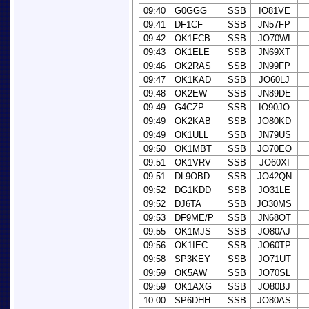
09:40
G0GGG
SSB
IO81VE
09:41
DF1CF
SSB
JN57FP
09:42
OK1FCB
SSB
JO70WI
09:43
OK1ELE
SSB
JN69XT
09:46
OK2RAS
SSB
JN99FP
09:47
OK1KAD
SSB
JO60LJ
09:48
OK2EW
SSB
JN89DE
09:49
G4CZP
SSB
IO90JO
09:49
OK2KAB
SSB
JO80KD
09:49
OK1ULL
SSB
JN79US
09:50
OK1MBT
SSB
JO70EO
09:51
OK1VRV
SSB
JO60XI
09:51
DL9OBD
SSB
JO42QN
09:52
DG1KDD
SSB
JO31LE
09:52
DJ6TA
SSB
JO30MS
09:53
DF9ME/P
SSB
JN68OT
09:55
OK1MJS
SSB
JO80AJ
09:56
OK1IEC
SSB
JO60TP
09:58
SP3KEY
SSB
JO71UT
09:59
OK5AW
SSB
JO70SL
09:59
OK1AXG
SSB
JO80BJ
10:00
SP6DHH
SSB
JO80AS