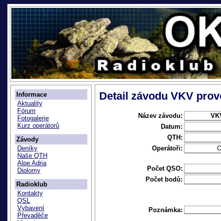
Detail závodu VKV provo
Informace
Aktuality
Fórum
Název závodu:
VKV
Fotogalerie
Kurz operátorů
Datum:
QTH:
Závody
Operátoři:
O
Deníky
Naše QTH
Alpe Adria
Počet QSO:
Diplomy
Počet bodů:
Radioklub
Kontakty
QSL
Vybavení
Poznámka:
Převaděče