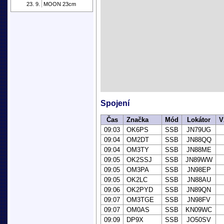
23. 9.
MOON 23cm
Spojení
Čas
Značka
Mód
Lokátor
V
09:03
OK6PS
SSB
JN79UG
09:04
OM2DT
SSB
JN88QQ
09:04
OM3TY
SSB
JN88ME
09:05
OK2SSJ
SSB
JN89WW
09:05
OM3PA
SSB
JN98EP
09:05
OK2LC
SSB
JN88AU
09:06
OK2PYD
SSB
JN89QN
09:07
OM3TGE
SSB
JN98FV
09:07
OM0AS
SSB
KN09WC
09:09
DP9X
SSB
JO50SV