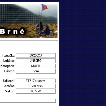
ní značka:
OK2KOJ
Lokátor:
JN89EG
Kategorie:
MULTI
Pásmo:
6cm
Zařízení:
FT817+transv.
Anténa:
1.7m dish
Výkon:
0.05 W