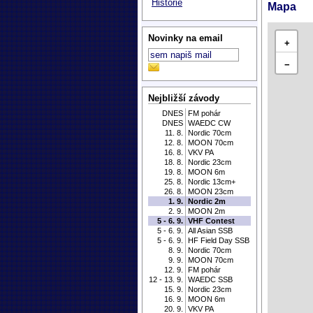
Historie
Mapa
Novinky na email
+
−
Nejbližší závody
DNES
FM pohár
DNES
WAEDC CW
11. 8.
Nordic 70cm
12. 8.
MOON 70cm
16. 8.
VKV PA
18. 8.
Nordic 23cm
19. 8.
MOON 6m
25. 8.
Nordic 13cm+
26. 8.
MOON 23cm
1. 9.
Nordic 2m
2. 9.
MOON 2m
5 - 6. 9.
VHF Contest
5 - 6. 9.
All Asian SSB
5 - 6. 9.
HF Field Day SSB
8. 9.
Nordic 70cm
9. 9.
MOON 70cm
12. 9.
FM pohár
12 - 13. 9.
WAEDC SSB
15. 9.
Nordic 23cm
16. 9.
MOON 6m
20. 9.
VKV PA