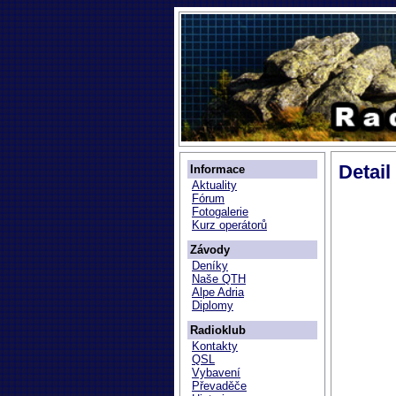
Detail
Informace
Aktuality
Fórum
Fotogalerie
Kurz operátorů
Závody
Deníky
Naše QTH
Alpe Adria
Diplomy
Radioklub
Kontakty
QSL
Vybavení
Převaděče