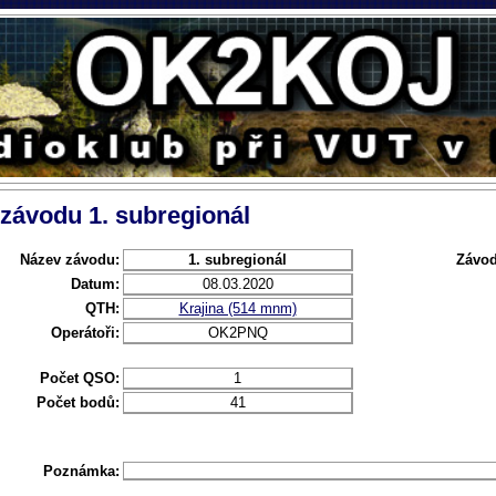
 závodu 1. subregionál
Název závodu:
1. subregionál
Závod
Datum:
08.03.2020
QTH:
Krajina (514 mnm)
Operátoři:
OK2PNQ
Počet QSO:
1
Počet bodů:
41
Poznámka: