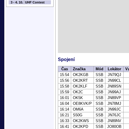
3 - 4. 10.
UHF Contest
Spojení
Čas
Značka
Mód
Lokátor
V
15:54
OK2KGB
SSB
JN79QJ
15:56
OK2KRT
SSB
JN99CL
15:58
OK2KLF
SSB
JN89SN
15:59
OK2C
SSB
JN99AJ
16:01
OK5K
SSB
JN89VP
16:04
OE8KVK/P
SSB
JN78MJ
16:14
OM6A
SSB
JN99JC
16:21
S50G
SSB
JN76JC
16:33
OK2KWS
SSB
JN89NV
16:41
OK2KPD
SSB
JO80OB