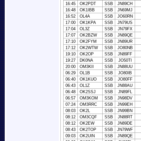
16:45
OK2PDT
SSB
JN89CH
16:48
OK1IBB
SSB
JN69MJ
16:52
OL4A
SSB
JO60RN
17:00
OK1KPA
SSB
JN79US
17:04
OL3Z
SSB
JN79FX
17:07
OK2BZW
SSB
JN89QE
17:10
OK2FYM
SSB
JN89UR
17:12
OK2WTW
SSB
JO80NB
19:10
OK2OP
SSB
JN89FF
19:27
DK0NA
SSB
JO50TI
20:00
OM3KII
SSB
JN88UU
06:29
OL1B
SSB
JO80IB
06:40
OK1KUO
SSB
JO80FF
06:43
OL1Z
SSB
JN88AU
06:48
OK2SSJ
SSB
JN89FL
06:57
OM3KOM
SSB
JN98DV
07:24
OM3RRC
SSB
JN99EH
08:03
OK2L
SSB
JN99BN
08:12
OM3CQF
SSB
JN88RT
08:12
OK2EW
SSB
JN89DE
08:43
OK2TOP
SSB
JN79WF
09:03
OK2UIN
SSB
JN89QE