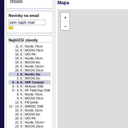
Historie
Mapa
Novinky na email
+
−
Nejbližší závody
11. 8.
Nordic 70cm
12. 8.
MOON 70cm
16. 8.
VKV PA
18. 8.
Nordic 23cm
19. 8.
MOON 6m
25. 8.
Nordic 13cm+
26. 8.
MOON 23cm
1. 9.
Nordic 2m
2. 9.
MOON 2m
5 - 6. 9.
VHF Contest
5 - 6. 9.
All Asian SSB
5 - 6. 9.
HF Field Day SSB
8. 9.
Nordic 70cm
9. 9.
MOON 70cm
12. 9.
FM pohár
12 - 13. 9.
WAEDC SSB
15. 9.
Nordic 23cm
16. 9.
MOON 6m
20. 9.
VKV PA
22. 9.
Nordic 13cm+
23. 9.
MOON 23cm