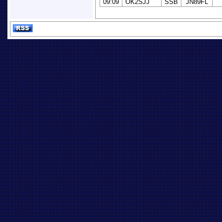
09:09
OK2SJJ
SSB
JN89FL