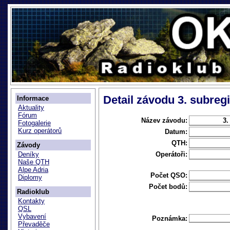
Detail závodu 3. subregi
Informace
Aktuality
Fórum
Název závodu:
3.
Fotogalerie
Kurz operátorů
Datum:
QTH:
Závody
Operátoři:
Deníky
Naše QTH
Alpe Adria
Počet QSO:
Diplomy
Počet bodů:
Radioklub
Kontakty
QSL
Vybavení
Poznámka:
Převaděče