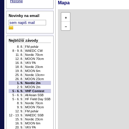
Historie
Mapa
Novinky na email
+
−
Nejbližší závody
8. 8.
FM pohár
8 - 9. 8.
WAEDC CW
11. 8.
Nordic 70cm
12. 8.
MOON 70cm
16. 8.
VKV PA
18. 8.
Nordic 23cm
19. 8.
MOON 6m
25. 8.
Nordic 13cm+
26. 8.
MOON 23cm
1. 9.
Nordic 2m
2. 9.
MOON 2m
5 - 6. 9.
VHF Contest
5 - 6. 9.
All Asian SSB
5 - 6. 9.
HF Field Day SSB
8. 9.
Nordic 70cm
9. 9.
MOON 70cm
12. 9.
FM pohár
12 - 13. 9.
WAEDC SSB
15. 9.
Nordic 23cm
16. 9.
MOON 6m
20. 9.
VKV PA