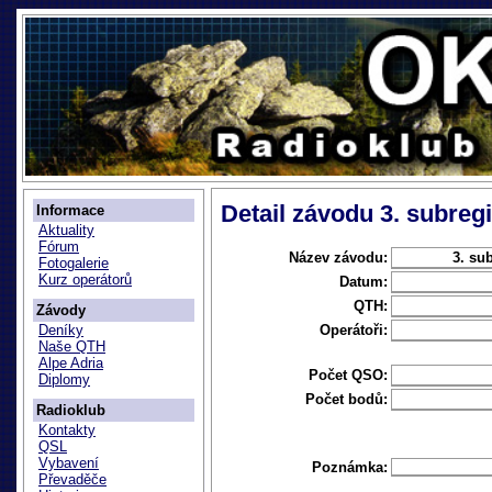
Detail závodu 3. subregi
Informace
Aktuality
Fórum
Název závodu:
3. su
Fotogalerie
Kurz operátorů
Datum:
QTH:
Závody
Operátoři:
Deníky
Naše QTH
Alpe Adria
Počet QSO:
Diplomy
Počet bodů:
Radioklub
Kontakty
QSL
Vybavení
Poznámka:
Převaděče