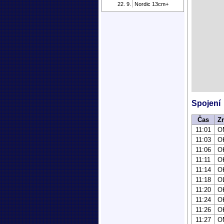
22. 9.
Nordic 13cm+
Spojení
Čas
Z
11:01
O
11:03
O
11:06
O
11:11
O
11:14
O
11:18
O
11:20
O
11:24
O
11:26
O
11:27
O