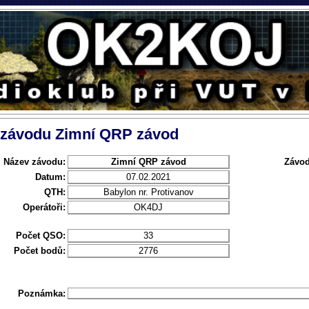
l závodu Zimní QRP závod
Název závodu:
Zimní QRP závod
Závod
Datum:
07.02.2021
QTH:
Babylon nr. Protivanov
Operátoři:
OK4DJ
Počet QSO:
33
Počet bodů:
2776
Poznámka: