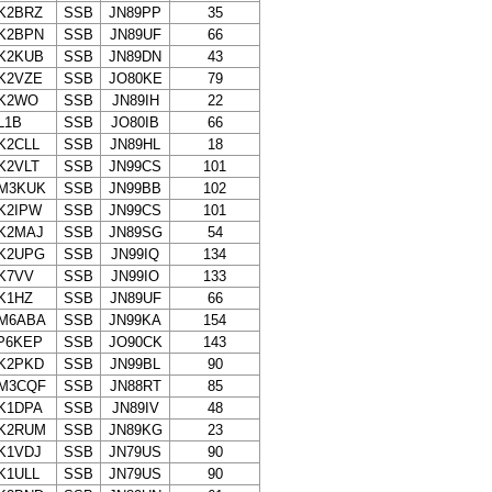
K2BRZ
SSB
JN89PP
35
K2BPN
SSB
JN89UF
66
K2KUB
SSB
JN89DN
43
K2VZE
SSB
JO80KE
79
K2WO
SSB
JN89IH
22
L1B
SSB
JO80IB
66
K2CLL
SSB
JN89HL
18
K2VLT
SSB
JN99CS
101
M3KUK
SSB
JN99BB
102
K2IPW
SSB
JN99CS
101
K2MAJ
SSB
JN89SG
54
K2UPG
SSB
JN99IQ
134
K7VV
SSB
JN99IO
133
K1HZ
SSB
JN89UF
66
M6ABA
SSB
JN99KA
154
P6KEP
SSB
JO90CK
143
K2PKD
SSB
JN99BL
90
M3CQF
SSB
JN88RT
85
K1DPA
SSB
JN89IV
48
K2RUM
SSB
JN89KG
23
K1VDJ
SSB
JN79US
90
K1ULL
SSB
JN79US
90