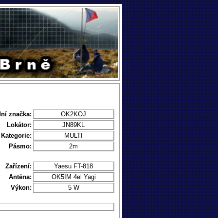
ní značka:
OK2KOJ
Lokátor:
JN89KL
Kategorie:
MULTI
Pásmo:
2m
Zařízení:
Yaesu FT-818
Anténa:
OK5IM 4el Yagi
Výkon:
5 W