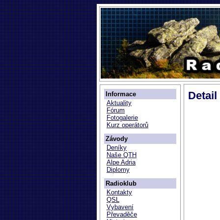
Detai
Informace
Aktuality
Fórum
Fotogalerie
Kurz operátorů
Závody
Deníky
Naše QTH
Alpe Adria
Diplomy
Radioklub
Kontakty
QSL
Vybavení
Převaděče