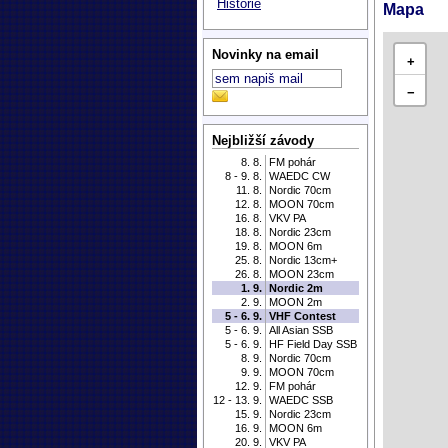
Historie
Mapa
Novinky na email
+
−
Nejbližší závody
8. 8.
FM pohár
8 - 9. 8.
WAEDC CW
11. 8.
Nordic 70cm
12. 8.
MOON 70cm
16. 8.
VKV PA
18. 8.
Nordic 23cm
19. 8.
MOON 6m
25. 8.
Nordic 13cm+
26. 8.
MOON 23cm
1. 9.
Nordic 2m
2. 9.
MOON 2m
5 - 6. 9.
VHF Contest
5 - 6. 9.
All Asian SSB
5 - 6. 9.
HF Field Day SSB
8. 9.
Nordic 70cm
9. 9.
MOON 70cm
12. 9.
FM pohár
12 - 13. 9.
WAEDC SSB
15. 9.
Nordic 23cm
16. 9.
MOON 6m
20. 9.
VKV PA