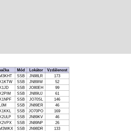
načka
Mód
Lokátor
Vzdálenost
M3KHT
SSB
JN98LR
173
K1KTW
SSB
JN89IW
52
K1JD
SSB
JO80EH
99
K2PIM
SSB
JN89UJ
61
K1NPF
SSB
JO70SL
146
L0M
SSB
JN89ER
46
K1KKL
SSB
JO70PO
169
K2ULP
SSB
JN89KV
46
K2VPX
SSB
JN89NP
26
M3WKX
SSB
JN98DR
133