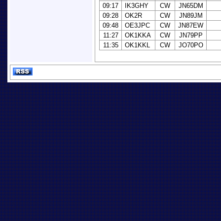
09:17
IK3GHY
CW
JN65DM
09:28
OK2R
CW
JN89JM
09:48
OE3JPC
CW
JN87EW
11:27
OK1KKA
CW
JN79PP
11:35
OK1KKL
CW
JO70PO