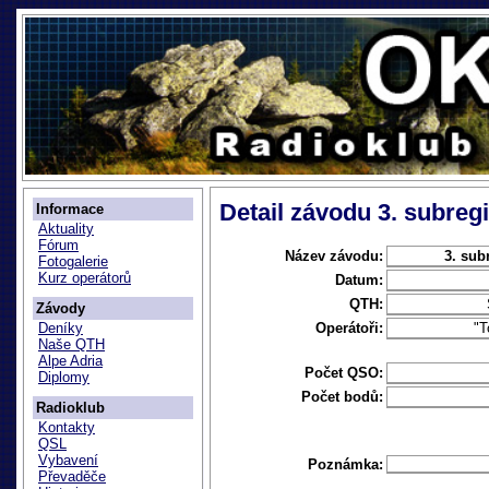
Detail závodu 3. subregi
Informace
Aktuality
Fórum
Název závodu:
3. sub
Fotogalerie
Kurz operátorů
Datum:
QTH:
Závody
Operátoři:
"
Deníky
Naše QTH
Alpe Adria
Počet QSO:
Diplomy
Počet bodů:
Radioklub
Kontakty
QSL
Vybavení
Poznámka:
Převaděče