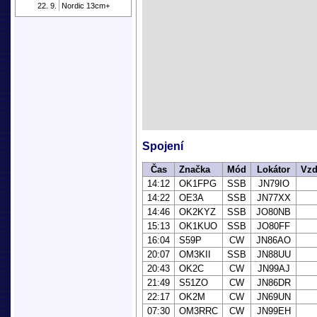
22. 9.
Nordic 13cm+
Spojení
Čas
Značka
Mód
Lokátor
Vzd
14:12
OK1FPG
SSB
JN79IO
14:22
OE3A
SSB
JN77XX
14:46
OK2KYZ
SSB
JO80NB
15:13
OK1KUO
SSB
JO80FF
16:04
S59P
CW
JN86AO
20:07
OM3KII
SSB
JN88UU
20:43
OK2C
CW
JN99AJ
21:49
S51ZO
CW
JN86DR
22:17
OK2M
CW
JN69UN
07:30
OM3RRC
CW
JN99EH