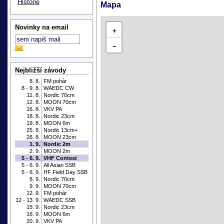
Historie
Mapa
Novinky na email
+
−
Nejbližší závody
8. 8.
FM pohár
8 - 9. 8.
WAEDC CW
11. 8.
Nordic 70cm
12. 8.
MOON 70cm
16. 8.
VKV PA
18. 8.
Nordic 23cm
19. 8.
MOON 6m
25. 8.
Nordic 13cm+
26. 8.
MOON 23cm
1. 9.
Nordic 2m
2. 9.
MOON 2m
5 - 6. 9.
VHF Contest
5 - 6. 9.
All Asian SSB
5 - 6. 9.
HF Field Day SSB
8. 9.
Nordic 70cm
9. 9.
MOON 70cm
12. 9.
FM pohár
12 - 13. 9.
WAEDC SSB
15. 9.
Nordic 23cm
16. 9.
MOON 6m
20. 9.
VKV PA