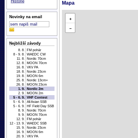
Historie
Mapa
Novinky na email
+
−
Nejbližší závody
8. 8.
FM pohár
8 - 9. 8.
WAEDC CW
11. 8.
Nordic 70cm
12. 8.
MOON 70cm
16. 8.
VKV PA
18. 8.
Nordic 23cm
19. 8.
MOON 6m
25. 8.
Nordic 13cm+
26. 8.
MOON 23cm
1. 9.
Nordic 2m
2. 9.
MOON 2m
5 - 6. 9.
VHF Contest
5 - 6. 9.
All Asian SSB
5 - 6. 9.
HF Field Day SSB
8. 9.
Nordic 70cm
9. 9.
MOON 70cm
12. 9.
FM pohár
12 - 13. 9.
WAEDC SSB
15. 9.
Nordic 23cm
16. 9.
MOON 6m
20. 9.
VKV PA