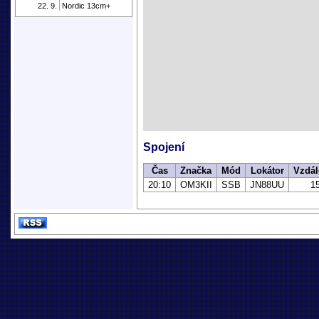
22. 9.
Nordic 13cm+
Spojení
Čas
Značka
Mód
Lokátor
Vzdál
20:10
OM3KII
SSB
JN88UU
1