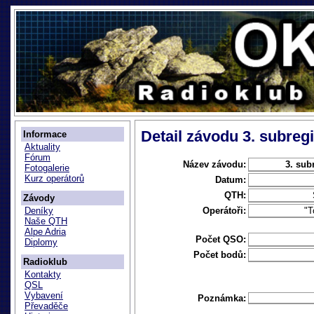
Detail závodu 3. subregi
Informace
Aktuality
Fórum
Název závodu:
3. sub
Fotogalerie
Kurz operátorů
Datum:
QTH:
Závody
Operátoři:
"
Deníky
Naše QTH
Alpe Adria
Počet QSO:
Diplomy
Počet bodů:
Radioklub
Kontakty
QSL
Vybavení
Poznámka:
Převaděče