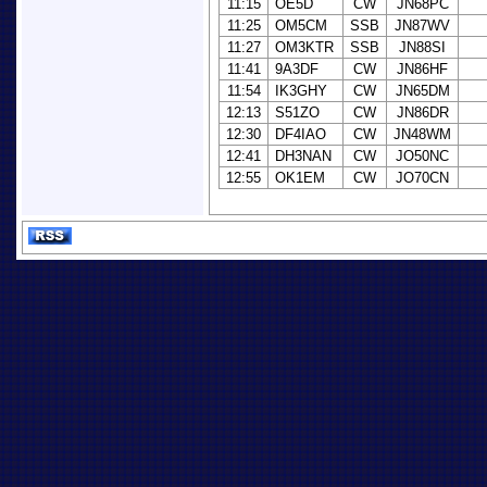
11:15
OE5D
CW
JN68PC
11:25
OM5CM
SSB
JN87WV
11:27
OM3KTR
SSB
JN88SI
11:41
9A3DF
CW
JN86HF
11:54
IK3GHY
CW
JN65DM
12:13
S51ZO
CW
JN86DR
12:30
DF4IAO
CW
JN48WM
12:41
DH3NAN
CW
JO50NC
12:55
OK1EM
CW
JO70CN