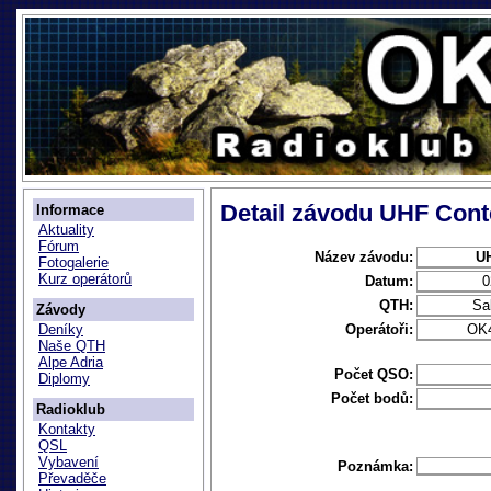
Detail závodu UHF Cont
Informace
Aktuality
Fórum
Název závodu:
UH
Fotogalerie
Kurz operátorů
Datum:
0
QTH:
Sa
Závody
Operátoři:
OK
Deníky
Naše QTH
Alpe Adria
Počet QSO:
Diplomy
Počet bodů:
Radioklub
Kontakty
QSL
Vybavení
Poznámka:
Převaděče