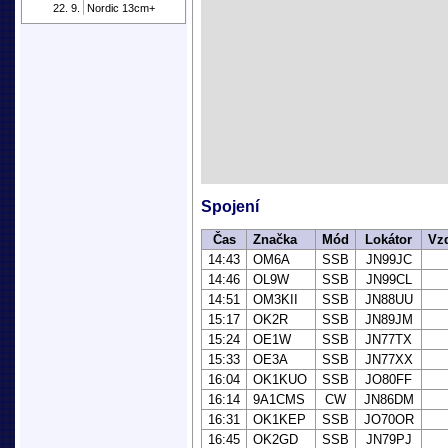
22. 9.
Nordic 13cm+
Spojení
Čas
Značka
Mód
Lokátor
Vz
14:43
OM6A
SSB
JN99JC
14:46
OL9W
SSB
JN99CL
14:51
OM3KII
SSB
JN88UU
15:17
OK2R
SSB
JN89JM
15:24
OE1W
SSB
JN77TX
15:33
OE3A
SSB
JN77XX
16:04
OK1KUO
SSB
JO80FF
16:14
9A1CMS
CW
JN86DM
16:31
OK1KEP
SSB
JO70OR
16:45
OK2GD
SSB
JN79PJ