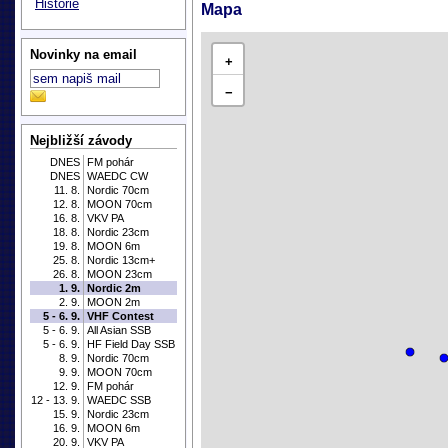
Historie
Mapa
Novinky na email
+
−
Nejbližší závody
DNES
FM pohár
DNES
WAEDC CW
11. 8.
Nordic 70cm
12. 8.
MOON 70cm
16. 8.
VKV PA
18. 8.
Nordic 23cm
19. 8.
MOON 6m
25. 8.
Nordic 13cm+
26. 8.
MOON 23cm
1. 9.
Nordic 2m
2. 9.
MOON 2m
5 - 6. 9.
VHF Contest
5 - 6. 9.
All Asian SSB
5 - 6. 9.
HF Field Day SSB
8. 9.
Nordic 70cm
9. 9.
MOON 70cm
12. 9.
FM pohár
12 - 13. 9.
WAEDC SSB
15. 9.
Nordic 23cm
16. 9.
MOON 6m
20. 9.
VKV PA