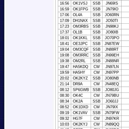
16:56
OK1VSJ
SSB
JN69IS
16:59
OK1FPG
SSB
JN79IO
17:06
OL4A
SSB
JO60RN
17:09
DH1NAX
SSB
JO50TI
17:23
OM3RBS
SSB
JN98KJ
17:37
OL1B
SSB
JO80IB
18:01
OK1KKL
SSB
JO70PO
18:41
OE3JPC
SSB
JN87EW
19:04
OM3CQF
SSB
JN88RT
19:08
OM3RRC
SSB
JN99EH
19:38
OM2RL
SSB
JN88NR
19:47
HA5KDQ
CW
JN97LN
19:59
HA5HY
CW
JN97PP
20:02
OK2KYZ
SSB
JO80NB
21:14
DR9A
CW
JN48EQ
08:12
SP6GWB
SSB
JO80JG
08:30
OK4C
CW
JN79BU
08:34
OK2A
SSB
JO60JJ
08:52
OK1DXD
CW
JN79IX
09:19
OK1VAV
SSB
JN79FW
09:32
HG7F
CW
JN97KR
10:03
OK2KYJ
CW
JN89QQ