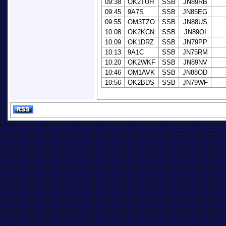
09:38
OK2TUH
SSB
JN89RB
09:45
9A7S
SSB
JN85EG
09:55
OM3TZO
SSB
JN88US
10:08
OK2KCN
SSB
JN89OI
10:09
OK1DRZ
SSB
JN79PP
10:13
9A1C
SSB
JN75RM
10:20
OK2WKF
SSB
JN89NV
10:46
OM1AVK
SSB
JN88OD
10:56
OK2BDS
SSB
JN79WF