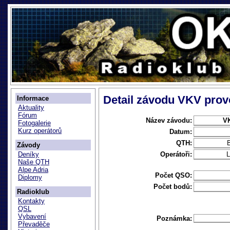
Detail závodu VKV provo
Informace
Aktuality
Fórum
Název závodu:
VK
Fotogalerie
Kurz operátorů
Datum:
QTH:
B
Závody
Operátoři:
Deníky
Naše QTH
Alpe Adria
Počet QSO:
Diplomy
Počet bodů:
Radioklub
Kontakty
QSL
Vybavení
Poznámka:
Převaděče