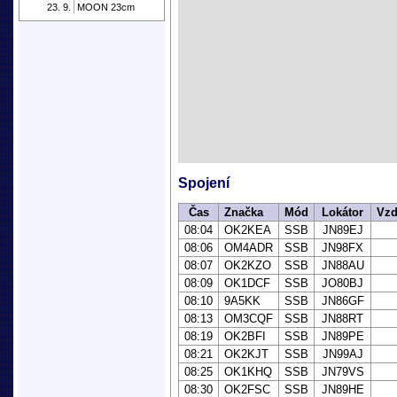
23. 9.
MOON 23cm
Spojení
Čas
Značka
Mód
Lokátor
Vzd
08:04
OK2KEA
SSB
JN89EJ
08:06
OM4ADR
SSB
JN98FX
08:07
OK2KZO
SSB
JN88AU
08:09
OK1DCF
SSB
JO80BJ
08:10
9A5KK
SSB
JN86GF
08:13
OM3CQF
SSB
JN88RT
08:19
OK2BFI
SSB
JN89PE
08:21
OK2KJT
SSB
JN99AJ
08:25
OK1KHQ
SSB
JN79VS
08:30
OK2FSC
SSB
JN89HE