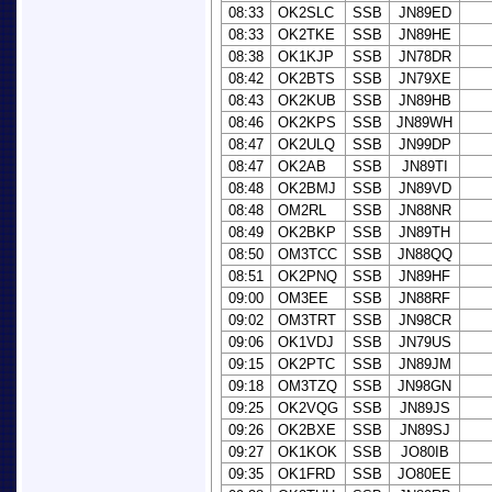
08:33
OK2SLC
SSB
JN89ED
08:33
OK2TKE
SSB
JN89HE
08:38
OK1KJP
SSB
JN78DR
08:42
OK2BTS
SSB
JN79XE
08:43
OK2KUB
SSB
JN89HB
08:46
OK2KPS
SSB
JN89WH
08:47
OK2ULQ
SSB
JN99DP
08:47
OK2AB
SSB
JN89TI
08:48
OK2BMJ
SSB
JN89VD
08:48
OM2RL
SSB
JN88NR
08:49
OK2BKP
SSB
JN89TH
08:50
OM3TCC
SSB
JN88QQ
08:51
OK2PNQ
SSB
JN89HF
09:00
OM3EE
SSB
JN88RF
09:02
OM3TRT
SSB
JN98CR
09:06
OK1VDJ
SSB
JN79US
09:15
OK2PTC
SSB
JN89JM
09:18
OM3TZQ
SSB
JN98GN
09:25
OK2VQG
SSB
JN89JS
09:26
OK2BXE
SSB
JN89SJ
09:27
OK1KOK
SSB
JO80IB
09:35
OK1FRD
SSB
JO80EE