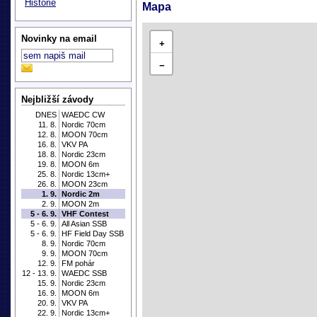
Historie
Mapa
Novinky na email
+
−
Nejbližší závody
DNES
WAEDC CW
11. 8.
Nordic 70cm
12. 8.
MOON 70cm
16. 8.
VKV PA
18. 8.
Nordic 23cm
19. 8.
MOON 6m
25. 8.
Nordic 13cm+
26. 8.
MOON 23cm
1. 9.
Nordic 2m
2. 9.
MOON 2m
5 - 6. 9.
VHF Contest
5 - 6. 9.
All Asian SSB
5 - 6. 9.
HF Field Day SSB
8. 9.
Nordic 70cm
9. 9.
MOON 70cm
12. 9.
FM pohár
12 - 13. 9.
WAEDC SSB
15. 9.
Nordic 23cm
16. 9.
MOON 6m
20. 9.
VKV PA
22. 9.
Nordic 13cm+