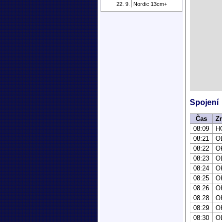
22. 9.
Nordic 13cm+
Spojení
Čas
Z
08:09
H
08:21
O
08:22
O
08:23
O
08:24
O
08:25
O
08:26
O
08:28
O
08:29
O
08:30
O