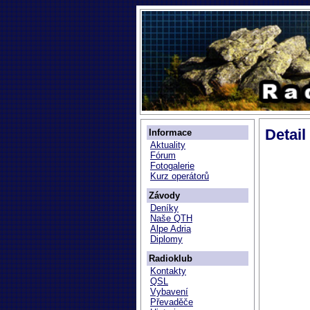
Detail
Informace
Aktuality
Fórum
Fotogalerie
Kurz operátorů
Závody
Deníky
Naše QTH
Alpe Adria
Diplomy
Radioklub
Kontakty
QSL
Vybavení
Převaděče