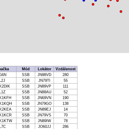
načka
Mód
Lokátor
Vzdálenost
G6N
SSB
JN98VD
280
L2J
SSB
JN79TI
55
K2DIK
SSB
JN89VP
111
L1Z
SSB
JN88AU
52
K1KFH
SSB
JN69VN
190
K1KQH
SSB
JN79GO
138
K2KEA
SSB
JN89EJ
14
K1KCR
SSB
JN79VS
70
K1KTW
SSB
JN89IW
78
L7C
SSB
JO60JJ
286