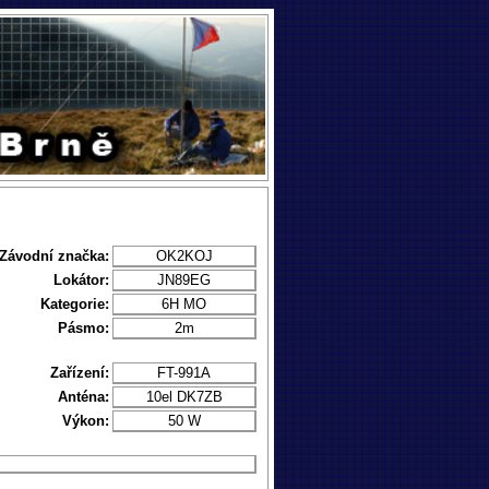
Závodní značka:
OK2KOJ
Lokátor:
JN89EG
Kategorie:
6H MO
Pásmo:
2m
Zařízení:
FT-991A
Anténa:
10el DK7ZB
Výkon:
50 W