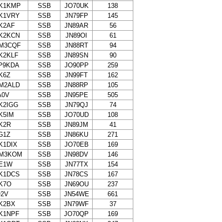
K1KMP
SSB
JO70UK
138
K1VRY
SSB
JN79FP
145
K2AF
SSB
JN89AR
56
K2KCN
SSB
JN89OI
61
M3CQF
SSB
JN88RT
94
K2KLF
SSB
JN89SN
90
P9KDA
SSB
JO90PP
259
K6Z
SSB
JN99FT
162
M2ALD
SSB
JN88RP
105
A0V
SSB
JN95PE
505
K2IGG
SSB
JN79QJ
74
K5IM
SSB
JO70UD
108
K2R
SSB
JN89JM
41
G1Z
SSB
JN86KU
271
K1DIX
SSB
JO70EB
169
M3KOM
SSB
JN98DV
146
E1W
SSB
JN77TX
154
K1DCS
SSB
JN78CS
167
K7O
SSB
JN69OU
237
O2V
SSB
JN54WE
661
K2BX
SSB
JN79WF
37
K1NPF
SSB
JO70QP
169