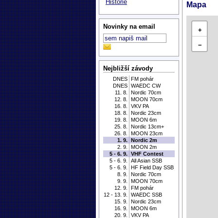
Historie
Mapa
Novinky na email
+
−
Nejbližší závody
DNES
FM pohár
DNES
WAEDC CW
11. 8.
Nordic 70cm
12. 8.
MOON 70cm
16. 8.
VKV PA
18. 8.
Nordic 23cm
19. 8.
MOON 6m
25. 8.
Nordic 13cm+
26. 8.
MOON 23cm
1. 9.
Nordic 2m
2. 9.
MOON 2m
5 - 6. 9.
VHF Contest
5 - 6. 9.
All Asian SSB
5 - 6. 9.
HF Field Day SSB
8. 9.
Nordic 70cm
9. 9.
MOON 70cm
12. 9.
FM pohár
12 - 13. 9.
WAEDC SSB
15. 9.
Nordic 23cm
16. 9.
MOON 6m
20. 9.
VKV PA