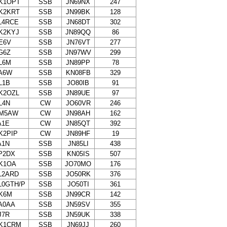
K1OPT
SSB
JN69NX
247
K2KRT
SSB
JN99BK
128
L4RCE
SSB
JN68DT
302
K2KYJ
SSB
JN89QQ
86
E6V
SSB
JN76VT
277
G6Z
SSB
JN97WV
299
L6M
SSB
JN89PP
78
A6W
SSB
KN08FB
329
L1B
SSB
JO80IB
91
K2OZL
SSB
JN89UE
97
L4N
CW
JO60VR
246
M5AW
CW
JN98AH
162
A1E
CW
JN85QT
392
K2PIP
CW
JN89HF
19
A1N
SSB
JN85LI
438
P2DX
SSB
KN05IS
507
K1OA
SSB
JO70MO
176
L2ARD
SSB
JO50RK
376
L0GTH/P
SSB
JO50TI
361
K6M
SSB
JN99CR
142
A0AA
SSB
JN59SV
355
J7R
SSB
JN59UK
338
K1CRM
SSB
JN69JJ
260