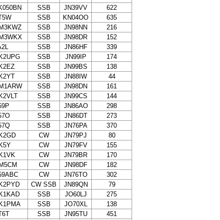
K050BN
SSB
JN39VV
622
T5W
SSB
KN04OO
635
M3KWZ
SSB
JN98NN
216
M3WKX
SSB
JN98DR
152
A2L
SSB
JN86HF
339
K2UPG
SSB
JN99IP
174
K2EZ
SSB
JN99BS
138
K2YT
SSB
JN88IW
44
M1ARW
SSB
JN98DN
161
K2VLT
SSB
JN99CS
144
59P
SSB
JN86AO
298
57O
SSB
JN86DT
273
57Q
SSB
JN76PA
370
K2GD
CW
JN79PJ
80
K5Y
CW
JN79FV
155
K1VK
CW
JN79BR
170
M5CM
CW
JN98DF
182
59ABC
CW
JN76TO
302
K2PYD
CW SSB
JN89QN
79
K1KAD
SSB
JO60LJ
275
K1PMA
SSB
JO70XL
138
T6T
SSB
JN95TU
451