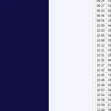
09:24
O
09:27
O
09:43
D
09:46
O
09:56
O
10:00
H
10:03
O
10:05
H
10:08
O
10:12
O
10:21
O
10:31
O
10:35
9
10:37
O
10:42
9
10:45
Y
10:48
O
10:49
D
10:53
D
10:54
O
10:58
D
10:59
D
11:04
O