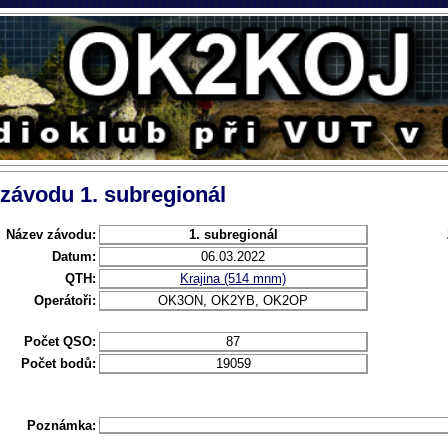
 závodu 1. subregionál
Název závodu:
1. subregionál
Datum:
06.03.2022
QTH:
Krajina (514 mnm)
Operátoři:
OK3ON, OK2YB, OK2OP
Počet QSO:
87
Počet bodů:
19059
Poznámka: