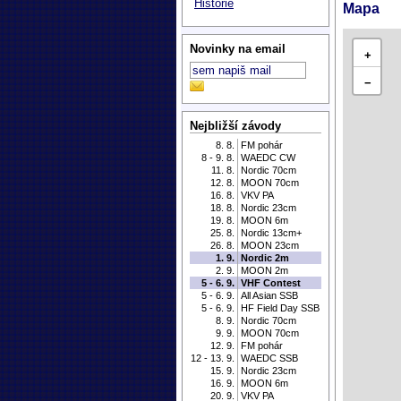
Historie
Mapa
Novinky na email
+
−
Nejbližší závody
8. 8.
FM pohár
8 - 9. 8.
WAEDC CW
11. 8.
Nordic 70cm
12. 8.
MOON 70cm
16. 8.
VKV PA
18. 8.
Nordic 23cm
19. 8.
MOON 6m
25. 8.
Nordic 13cm+
26. 8.
MOON 23cm
1. 9.
Nordic 2m
2. 9.
MOON 2m
5 - 6. 9.
VHF Contest
5 - 6. 9.
All Asian SSB
5 - 6. 9.
HF Field Day SSB
8. 9.
Nordic 70cm
9. 9.
MOON 70cm
12. 9.
FM pohár
12 - 13. 9.
WAEDC SSB
15. 9.
Nordic 23cm
16. 9.
MOON 6m
20. 9.
VKV PA