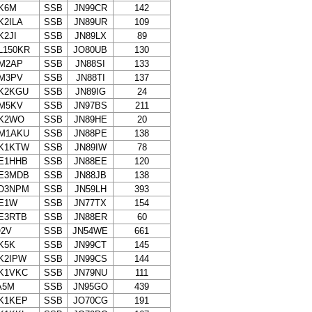
K6M
SSB
JN99CR
142
K2ILA
SSB
JN89UR
109
K2JI
SSB
JN89LX
89
L150KR
SSB
JO80UB
130
M2AP
SSB
JN88SI
133
M3PV
SSB
JN88TI
137
K2KGU
SSB
JN89IG
24
M5KV
SSB
JN97BS
211
K2WO
SSB
JN89HE
20
M1AKU
SSB
JN88PE
138
K1KTW
SSB
JN89IW
78
E1HHB
SSB
JN88EE
120
E3MDB
SSB
JN88JB
138
O3NPM
SSB
JN59LH
393
E1W
SSB
JN77TX
154
E3RTB
SSB
JN88ER
60
O2V
SSB
JN54WE
661
K5K
SSB
JN99CT
145
K2IPW
SSB
JN99CS
144
K1VKC
SSB
JN79NU
111
A5M
SSB
JN95GO
439
K1KEP
SSB
JO70CG
191