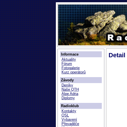
Detail
Informace
Aktuality
Fórum
Fotogalerie
Kurz operátorů
Závody
Deníky
Naše QTH
Alpe Adria
Diplomy
Radioklub
Kontakty
QSL
Vybavení
Převaděče