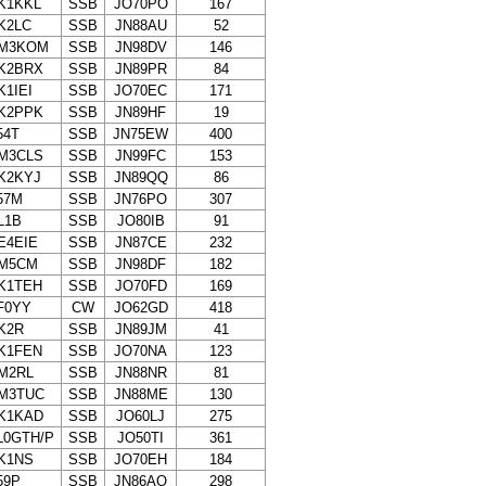
K1KKL
SSB
JO70PO
167
K2LC
SSB
JN88AU
52
M3KOM
SSB
JN98DV
146
K2BRX
SSB
JN89PR
84
K1IEI
SSB
JO70EC
171
K2PPK
SSB
JN89HF
19
54T
SSB
JN75EW
400
M3CLS
SSB
JN99FC
153
K2KYJ
SSB
JN89QQ
86
57M
SSB
JN76PO
307
L1B
SSB
JO80IB
91
E4EIE
SSB
JN87CE
232
M5CM
SSB
JN98DF
182
K1TEH
SSB
JO70FD
169
F0YY
CW
JO62GD
418
K2R
SSB
JN89JM
41
K1FEN
SSB
JO70NA
123
M2RL
SSB
JN88NR
81
M3TUC
SSB
JN88ME
130
K1KAD
SSB
JO60LJ
275
L0GTH/P
SSB
JO50TI
361
K1NS
SSB
JO70EH
184
59P
SSB
JN86AO
298