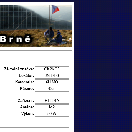
Závodní značka:
OK2KOJ
Lokátor:
JN89EG
Kategorie:
6H MO
Pásmo:
70cm
Zařízení:
FT-991A
Anténa:
M2
Výkon:
50 W