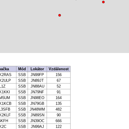
načka
Mód
Lokátor
Vzdálenost
K2RAS
SSB
JN99FP
156
K2ULP
SSB
JN89JT
67
L1Z
SSB
JN88AU
52
K1KKI
SSB
JN79NF
91
M5UM
SSB
JN98EO
164
K1KCB
SSB
JN79GB
135
L3SFB
SSB
JN48WM
482
K2KLF
SSB
JN89SN
90
6KFH
SSB
JN39OC
666
K2C
SSB
JN99AJ
122