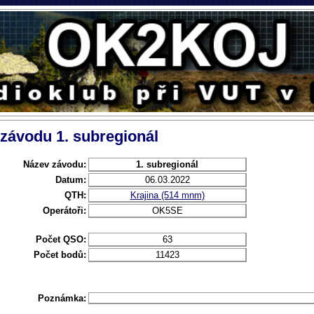
 závodu 1. subregionál
Název závodu:
1. subregionál
Datum:
06.03.2022
QTH:
Krajina (514 mnm)
Operátoři:
OK5SE
Počet QSO:
63
Počet bodů:
11423
Poznámka: