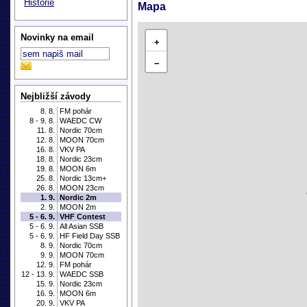
Historie
Mapa
Novinky na email
+
−
Nejbližší závody
8. 8.
FM pohár
8 - 9. 8.
WAEDC CW
11. 8.
Nordic 70cm
12. 8.
MOON 70cm
16. 8.
VKV PA
18. 8.
Nordic 23cm
19. 8.
MOON 6m
25. 8.
Nordic 13cm+
26. 8.
MOON 23cm
1. 9.
Nordic 2m
2. 9.
MOON 2m
5 - 6. 9.
VHF Contest
5 - 6. 9.
All Asian SSB
5 - 6. 9.
HF Field Day SSB
8. 9.
Nordic 70cm
9. 9.
MOON 70cm
12. 9.
FM pohár
12 - 13. 9.
WAEDC SSB
15. 9.
Nordic 23cm
16. 9.
MOON 6m
20. 9.
VKV PA