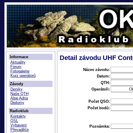
Detail závodu UHF Cont
Informace
Aktuality
Fórum
Název závodu:
Fotogalerie
Kurz operátorů
Datum:
QTH:
Závody
Operátoři:
O
Deníky
Naše QTH
Alpe Adria
Počet QSO:
Diplomy
Počet bodů:
Radioklub
Kontakty
QSL
Vybavení
Poznámka:
Převaděče