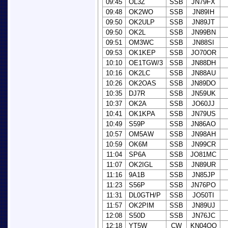
09:45
OL3Z
SSB
JN79FX
09:48
OK2WO
SSB
JN89IH
09:50
OK2ULP
SSB
JN89JT
09:50
OK2L
SSB
JN99BN
09:51
OM3WC
SSB
JN88SI
09:53
OK1KEP
SSB
JO70OR
10:10
OE1TGW/3
SSB
JN88DH
10:16
OK2LC
SSB
JN88AU
10:26
OK2OAS
SSB
JN89DO
10:35
DJ7R
SSB
JN59UK
10:37
OK2A
SSB
JO60JJ
10:41
OK1KPA
SSB
JN79US
10:49
S59P
SSB
JN86AO
10:57
OM5AW
SSB
JN98AH
10:59
OK6M
SSB
JN99CR
11:04
SP6A
SSB
JO81MC
11:07
OK2IGL
SSB
JN89UR
11:16
9A1B
SSB
JN85JP
11:23
S56P
SSB
JN76PO
11:31
DL0GTH/P
SSB
JO50TI
11:57
OK2PIM
SSB
JN89UJ
12:08
S50D
SSB
JN76JC
12:18
YT5W
CW
KN04OO