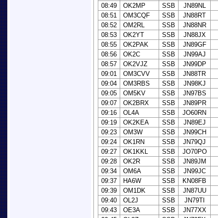
08:49
OK2MP
SSB
JN89NL
08:51
OM3CQF
SSB
JN88RT
08:52
OM2RL
SSB
JN88NR
08:53
OK2YT
SSB
JN88JX
08:55
OK2PAK
SSB
JN89GF
08:56
OK2C
SSB
JN99AJ
08:57
OK2VJZ
SSB
JN99DP
09:01
OM3CVV
SSB
JN88TR
09:04
OM3RBS
SSB
JN98KJ
09:05
OM5KV
SSB
JN97BS
09:07
OK2BRX
SSB
JN89PR
09:16
OL4A
SSB
JO60RN
09:19
OK2KEA
SSB
JN89EJ
09:23
OM3W
SSB
JN99CH
09:24
OK1RN
SSB
JN79QJ
09:27
OK1KKL
SSB
JO70PO
09:28
OK2R
SSB
JN89JM
09:34
OM6A
SSB
JN99JC
09:37
HA6W
SSB
KN08FB
09:39
OM1DK
SSB
JN87UU
09:40
OL2J
SSB
JN79TI
09:43
OE3A
SSB
JN77XX