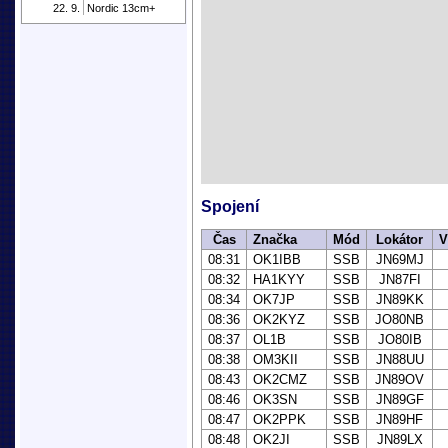
22. 9.
Nordic 13cm+
Spojení
Čas
Značka
Mód
Lokátor
V
08:31
OK1IBB
SSB
JN69MJ
08:32
HA1KYY
SSB
JN87FI
08:34
OK7JP
SSB
JN89KK
08:36
OK2KYZ
SSB
JO80NB
08:37
OL1B
SSB
JO80IB
08:38
OM3KII
SSB
JN88UU
08:43
OK2CMZ
SSB
JN89OV
08:46
OK3SN
SSB
JN89GF
08:47
OK2PPK
SSB
JN89HF
08:48
OK2JI
SSB
JN89LX