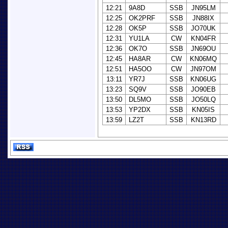
12:21
9A8D
SSB
JN95LM
12:25
OK2PRF
SSB
JN88IX
12:28
OK5P
SSB
JO70UK
12:31
YU1LA
CW
KN04FR
12:36
OK7O
SSB
JN69OU
12:45
HA8AR
CW
KN06MQ
12:51
HA5OO
CW
JN97OM
13:11
YR7J
SSB
KN06UG
13:23
SQ9V
SSB
JO90EB
13:50
DL5MO
SSB
JO50LQ
13:53
YP2DX
SSB
KN05IS
13:59
LZ2T
SSB
KN13RD