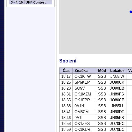
3 - 4. 10.
UHF Contest
Spojení
Čas
Značka
Mód
Lokátor
V
18:17
OK1KTW
SSB
JN89IW
18:26
SP6KEP
SSB
JO90CK
18:28
SQ9V
SSB
JO90EB
18:31
OK1MZM
SSB
JN89FS
18:35
OK1FPR
SSB
JO80CE
18:38
9A1N
SSB
JN85LI
18:41
OM5CM
SSB
JN98DF
18:46
9A1I
SSB
JN85FS
18:58
OK1ZHS
SSB
JO70EC
18:59
OK1KUR
SSB
JO70EC