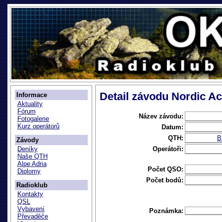
Detail závodu Nordic Act
Informace
Aktuality
Fórum
Název závodu:
Fotogalerie
Kurz operátorů
Datum:
QTH:
B
Závody
Operátoři:
Deníky
Naše QTH
Alpe Adria
Počet QSO:
Diplomy
Počet bodů:
Radioklub
Kontakty
QSL
Vybavení
Poznámka:
Převaděče