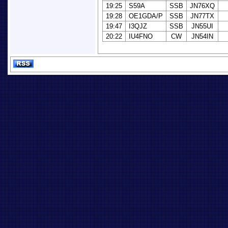
19:25
S59A
SSB
JN76XQ
19:28
OE1GDA/P
SSB
JN77TX
19:47
I3QJZ
SSB
JN55UI
20:22
IU4FNO
CW
JN54IN