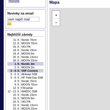
Historie
Mapa
Novinky na email
+
−
Nejbližší závody
11. 8.
Nordic 70cm
12. 8.
MOON 70cm
16. 8.
VKV PA
18. 8.
Nordic 23cm
19. 8.
MOON 6m
25. 8.
Nordic 13cm+
26. 8.
MOON 23cm
1. 9.
Nordic 2m
2. 9.
MOON 2m
5 - 6. 9.
VHF Contest
5 - 6. 9.
All Asian SSB
5 - 6. 9.
HF Field Day SSB
8. 9.
Nordic 70cm
9. 9.
MOON 70cm
12. 9.
FM pohár
12 - 13. 9.
WAEDC SSB
15. 9.
Nordic 23cm
16. 9.
MOON 6m
20. 9.
VKV PA
22. 9.
Nordic 13cm+
23. 9.
MOON 23cm