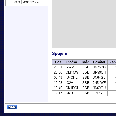
23. 9.
MOON 23cm
Spojení
Čas
Značka
Mód
Lokátor
Vzd
20:01
S57M
SSB
JN76PO
20:06
OM4CW
SSB
JN99CH
09:49
IU4CHE
SSB
JN64GB
10:08
IO2V
SSB
JN54WE
10:45
OK1DOL
SSB
JN69OU
12:17
OK2C
SSB
JN99AJ