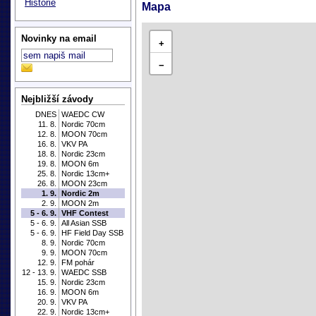
Historie
Mapa
Novinky na email
+
−
Nejbližší závody
DNES
WAEDC CW
11. 8.
Nordic 70cm
12. 8.
MOON 70cm
16. 8.
VKV PA
18. 8.
Nordic 23cm
19. 8.
MOON 6m
25. 8.
Nordic 13cm+
26. 8.
MOON 23cm
1. 9.
Nordic 2m
2. 9.
MOON 2m
5 - 6. 9.
VHF Contest
5 - 6. 9.
All Asian SSB
5 - 6. 9.
HF Field Day SSB
8. 9.
Nordic 70cm
9. 9.
MOON 70cm
12. 9.
FM pohár
12 - 13. 9.
WAEDC SSB
15. 9.
Nordic 23cm
16. 9.
MOON 6m
20. 9.
VKV PA
22. 9.
Nordic 13cm+