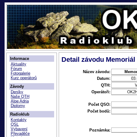
Detail závodu Memoriá
Informace
Aktuality
Fórum
Název závodu:
Memor
Fotogalerie
Kurz operátorů
Datum:
03
QTH:
V
Závody
Operátoři:
OK2
Deníky
Naše QTH
Alpe Adria
Počet QSO:
Diplomy
Počet bodů:
Radioklub
Kontakty
QSL
Vybavení
Poznámka:
Převaděče