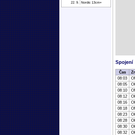
22. 9.
Nordic 13cm+
Spojení
Čas
Z
08:03
O
08:05
O
08:10
O
08:12
O
08:16
O
08:18
O
08:23
O
08:28
O
08:30
O
08:32
O