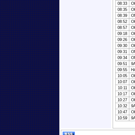
08:33
O
08:35
O
08:39
O
08:52
O
08:57
O
09:18
O
09:26
O
09:30
O
09:31
O
09:34
O
09:51
9
09:55
H
10:05
O
10:07
O
10:11
O
10:17
O
10:27
O
10:32
9
10:47
O
10:59
9