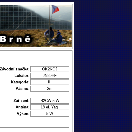
Závodní značka:
OK2KOJ
Lokátor:
JN89HF
Kategorie:
II.
Pásmo:
2m
Zařízení:
R2CW 5 W
Anténa:
18 el. Yagi
Výkon:
5 W