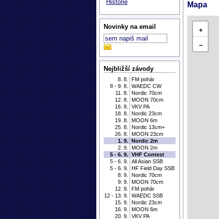
Historie
Mapa
Novinky na email
+
−
Nejbližší závody
8. 8.
FM pohár
8 - 9. 8.
WAEDC CW
11. 8.
Nordic 70cm
12. 8.
MOON 70cm
16. 8.
VKV PA
18. 8.
Nordic 23cm
19. 8.
MOON 6m
25. 8.
Nordic 13cm+
26. 8.
MOON 23cm
1. 9.
Nordic 2m
2. 9.
MOON 2m
5 - 6. 9.
VHF Contest
5 - 6. 9.
All Asian SSB
5 - 6. 9.
HF Field Day SSB
8. 9.
Nordic 70cm
9. 9.
MOON 70cm
12. 9.
FM pohár
12 - 13. 9.
WAEDC SSB
15. 9.
Nordic 23cm
16. 9.
MOON 6m
20. 9.
VKV PA