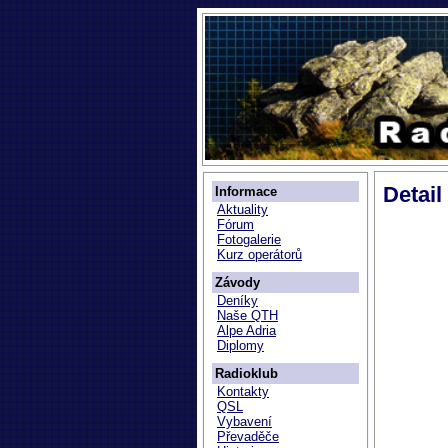
Detail
Informace
Aktuality
Fórum
Fotogalerie
Kurz operátorů
Závody
Deníky
Naše QTH
Alpe Adria
Diplomy
Radioklub
Kontakty
QSL
Vybavení
Převaděče