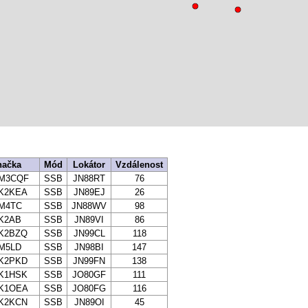
načka
Mód
Lokátor
Vzdálenost
M3CQF
SSB
JN88RT
76
K2KEA
SSB
JN89EJ
26
M4TC
SSB
JN88WV
98
K2AB
SSB
JN89VI
86
K2BZQ
SSB
JN99CL
118
M5LD
SSB
JN98BI
147
K2PKD
SSB
JN99FN
138
K1HSK
SSB
JO80GF
111
K1OEA
SSB
JO80FG
116
K2KCN
SSB
JN89OI
45