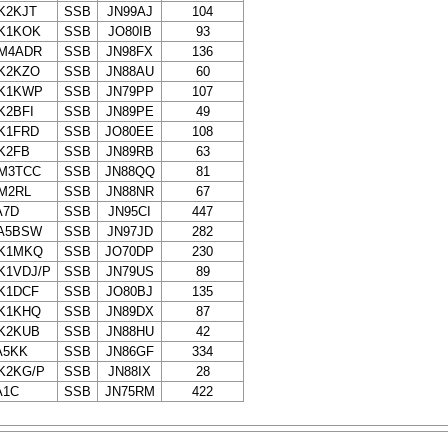
K2KJT
SSB
JN99AJ
104
K1KOK
SSB
JO80IB
93
M4ADR
SSB
JN98FX
136
K2KZO
SSB
JN88AU
60
K1KWP
SSB
JN79PP
107
K2BFI
SSB
JN89PE
49
K1FRD
SSB
JO80EE
108
K2FB
SSB
JN89RB
63
M3TCC
SSB
JN88QQ
81
M2RL
SSB
JN88NR
67
A7D
SSB
JN95CI
447
A5BSW
SSB
JN97JD
282
K1MKQ
SSB
JO70DP
230
K1VDJ/P
SSB
JN79US
89
K1DCF
SSB
JO80BJ
135
K1KHQ
SSB
JN89DX
87
K2KUB
SSB
JN88HU
42
A5KK
SSB
JN86GF
334
K2KG/P
SSB
JN88IX
28
A1C
SSB
JN75RM
422