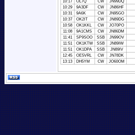
10:17
OL7Q
CW
JN99DQ
10:29
9A3DF
CW
JN86HF
10:31
9A6K
CW
JN95GO
10:37
OK2IT
CW
JN89DG
10:58
OK1KKL
CW
JO70PO
11:08
9A1CMS
CW
JN86DM
11:41
SP9SOO
SSB
JN99OV
11:51
OK1KTW
SSB
JN89IW
11:51
OK1DPA
SSB
JN89IV
12:45
OE5VRL
CW
JN78DK
13:13
DH5YM
CW
JO60OM