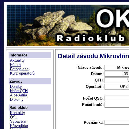
Detail závodu Mikrovln
Informace
Aktuality
Fórum
Název závodu:
Mikrov
Fotogalerie
Kurz operátorů
Datum:
03
QTH:
V
Závody
Operátoři:
OK2
Deníky
Naše QTH
Alpe Adria
Počet QSO:
Diplomy
Počet bodů:
Radioklub
Kontakty
QSL
Vybavení
Poznámka:
Převaděče