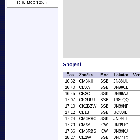
23. 9.
MOON 23cm
Spojení
Čas
Značka
Mód
Lokátor
Vzd
16:32
OM3KII
SSB
JN88UU
16:40
OL9W
SSB
JN99CL
16:45
OK2C
SSB
JN99AJ
17:07
OK2UUJ
SSB
JN89QQ
17:10
OK2BZW
SSB
JN89NF
17:12
OL1B
SSB
JO80IB
17:24
OM3RRC
SSB
JN99EH
17:29
OM6A
CW
JN99JC
17:36
OM3RBS
CW
JN89KJ
18:27
OE1W
SSB
JN77TX