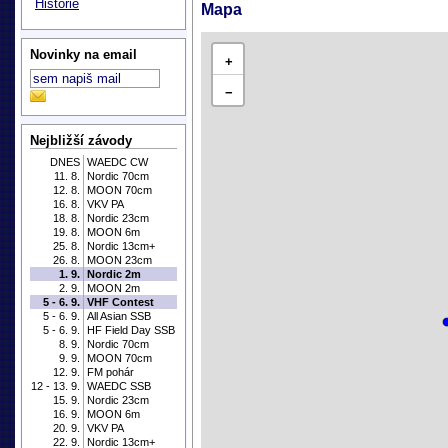
Historie
Mapa
Novinky na email
+
−
Nejbližší závody
DNES
WAEDC CW
11. 8.
Nordic 70cm
12. 8.
MOON 70cm
16. 8.
VKV PA
18. 8.
Nordic 23cm
19. 8.
MOON 6m
25. 8.
Nordic 13cm+
26. 8.
MOON 23cm
1. 9.
Nordic 2m
2. 9.
MOON 2m
5 - 6. 9.
VHF Contest
5 - 6. 9.
All Asian SSB
5 - 6. 9.
HF Field Day SSB
8. 9.
Nordic 70cm
9. 9.
MOON 70cm
12. 9.
FM pohár
12 - 13. 9.
WAEDC SSB
15. 9.
Nordic 23cm
16. 9.
MOON 6m
20. 9.
VKV PA
22. 9.
Nordic 13cm+