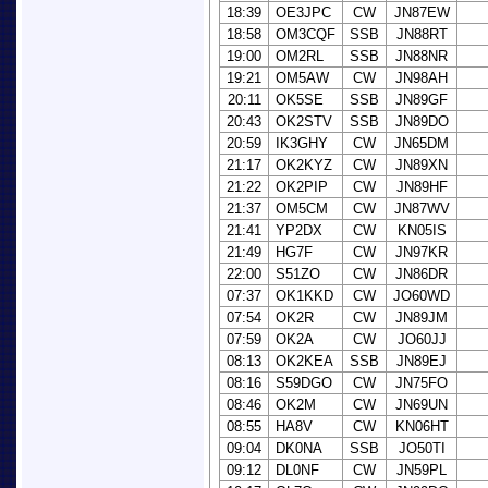
18:39
OE3JPC
CW
JN87EW
18:58
OM3CQF
SSB
JN88RT
19:00
OM2RL
SSB
JN88NR
19:21
OM5AW
CW
JN98AH
20:11
OK5SE
SSB
JN89GF
20:43
OK2STV
SSB
JN89DO
20:59
IK3GHY
CW
JN65DM
21:17
OK2KYZ
CW
JN89XN
21:22
OK2PIP
CW
JN89HF
21:37
OM5CM
CW
JN87WV
21:41
YP2DX
CW
KN05IS
21:49
HG7F
CW
JN97KR
22:00
S51ZO
CW
JN86DR
07:37
OK1KKD
CW
JO60WD
07:54
OK2R
CW
JN89JM
07:59
OK2A
CW
JO60JJ
08:13
OK2KEA
SSB
JN89EJ
08:16
S59DGO
CW
JN75FO
08:46
OK2M
CW
JN69UN
08:55
HA8V
CW
KN06HT
09:04
DK0NA
SSB
JO50TI
09:12
DL0NF
CW
JN59PL