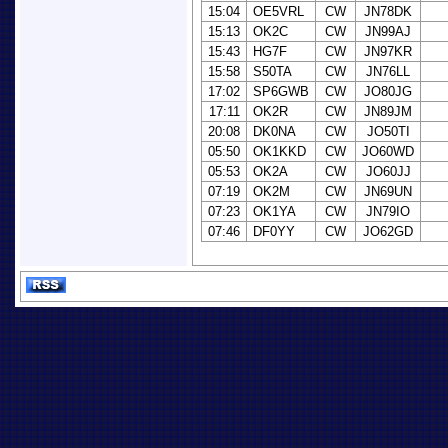
15:04
OE5VRL
CW
JN78DK
15:13
OK2C
CW
JN99AJ
15:43
HG7F
CW
JN97KR
15:58
S50TA
CW
JN76LL
17:02
SP6GWB
CW
JO80JG
17:11
OK2R
CW
JN89JM
20:08
DK0NA
CW
JO50TI
05:50
OK1KKD
CW
JO60WD
05:53
OK2A
CW
JO60JJ
07:19
OK2M
CW
JN69UN
07:23
OK1YA
CW
JN79IO
07:46
DF0YY
CW
JO62GD