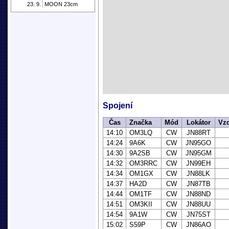
23. 9.
MOON 23cm
Spojení
Čas
Značka
Mód
Lokátor
Vzd
14:10
OM3LQ
CW
JN88RT
14:24
9A6K
CW
JN95GO
14:30
9A2SB
CW
JN95GM
14:32
OM3RRC
CW
JN99EH
14:34
OM1GX
CW
JN88LK
14:37
HA2D
CW
JN87TB
14:44
OM1TF
CW
JN88ND
14:51
OM3KII
CW
JN88UU
14:54
9A1W
CW
JN75ST
15:02
S59P
CW
JN86AO