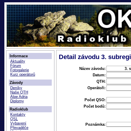
Detail závodu 3. subregi
Informace
Aktuality
Fórum
Název závodu:
3. 
Fotogalerie
Kurz operátorů
Datum:
QTH:
Závody
Operátoři:
Deníky
Naše QTH
Alpe Adria
Počet QSO:
Diplomy
Počet bodů:
Radioklub
Kontakty
QSL
Vybavení
Poznámka:
Převaděče