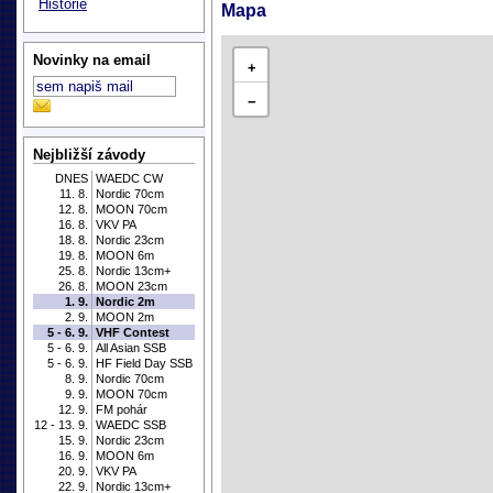
Historie
Mapa
Novinky na email
+
−
Nejbližší závody
DNES
WAEDC CW
11. 8.
Nordic 70cm
12. 8.
MOON 70cm
16. 8.
VKV PA
18. 8.
Nordic 23cm
19. 8.
MOON 6m
25. 8.
Nordic 13cm+
26. 8.
MOON 23cm
1. 9.
Nordic 2m
2. 9.
MOON 2m
5 - 6. 9.
VHF Contest
5 - 6. 9.
All Asian SSB
5 - 6. 9.
HF Field Day SSB
8. 9.
Nordic 70cm
9. 9.
MOON 70cm
12. 9.
FM pohár
12 - 13. 9.
WAEDC SSB
15. 9.
Nordic 23cm
16. 9.
MOON 6m
20. 9.
VKV PA
22. 9.
Nordic 13cm+